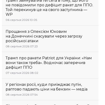
Трамп звинуватив Гегсета в тому, що його
не повідомили про дефіцит ракет для ППО.
Той перекинув це на свого заступника —
WP
06 серпня 2026 10:05
Прощання з Олексієм Юковим
на Донеччині скасували через загрозу
російської атаки
08 серпня 2026 07:23
Трамп про ракети Patriot для України: «Нам
вони також треба». Водночас заперечив
дефіцит ППО
07 серпня 2026 08:02
У регіонах росії, куди приїжджає путін,
раптово падають ціни на бензин — медіа
08 серпня 2026 07:54