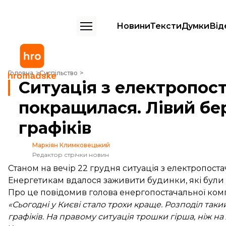
Новини
Тексти
Думки
Від
Ситуація з електропостачанням у Києві дещо покращилася. Лівий б
Головна
Суспільство
Ситуація з електропос
покращилася. Лівий бе
графіків
Маркіян Климковецький
Редактор стрічки новин
Станом на вечір 22 грудня ситуація з електропост
Енергетикам вдалося заживити будинки, які були бе
Про це
повідомив
голова енергопостачальної комп
«Сьогодні у Києві стало трохи краще. Розподіл таки
графіків. На правому ситуація трошки гірша, ніж на