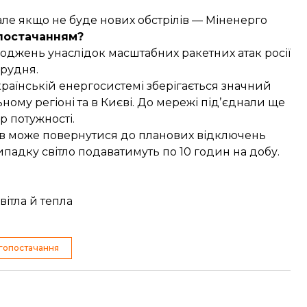
 але якщо не буде нових обстрілів — Міненерго
постачанням?
оджень унаслідок масштабних ракетних атак росії
 грудня.
українській енергосистемі зберігається значний
ному регіоні та в Києві. До мережі підʼєднали ще
р потужності.
їв може повернутися до планових відключень
падку світло подаватимуть по 10 годин на добу.
вітла й тепла
гопостачання