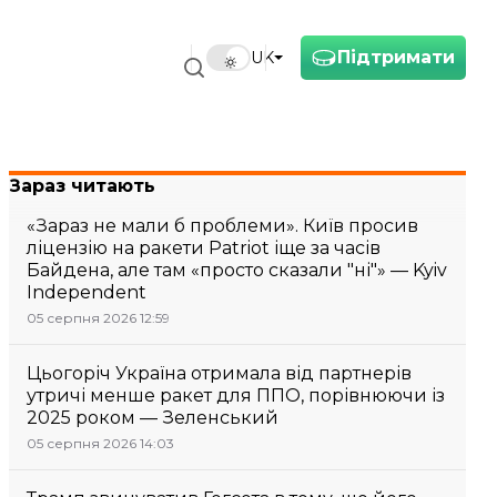
Підтримати
UK
Зараз читають
«Зараз не мали б проблеми». Київ просив
ліцензію на ракети Patriot іще за часів
Байдена, але там «просто сказали "ні"» — Kyiv
Independent
05 серпня 2026 12:59
Цьогоріч Україна отримала від партнерів
утричі менше ракет для ППО, порівнюючи із
2025 роком — Зеленський
05 серпня 2026 14:03