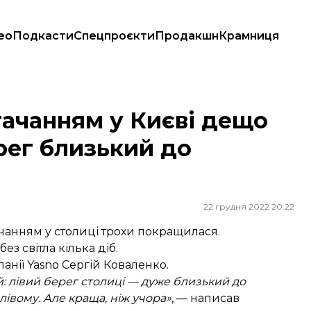
ео
Подкасти
Спецпроєкти
Продакшн
Крамниця
ерег близький до графіків
тачанням у Києві дещо
рег близький до
22 грудня 2022 20:22
ачанням у столиці трохи покращилася.
з світла кілька діб.
анії Yasno Сергій Коваленко.
й: лівий берег столиці — дуже близький до
 лівому. Але краща, ніж учора»
, — написав