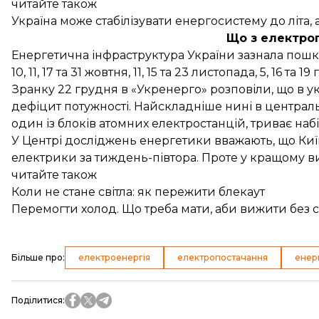
читайте також
Україна може стабілізувати енергосистему до літа,
Що з електро
Енергетична інфраструктура України зазнала пошк
10, 11, 17 та 31 жовтня, 11, 15 та 23 листопада, 5, 16 та 19
Зранку 22 грудня в «Укренерго»
розповіли
, що в 
дефіцит потужності. Найскладніше нині в централь
один із блоків атомних електростанцій, триває набі
У Центрі досліджень енергетики
вважають
, що Ки
електрики за тиждень-півтора. Проте у кращому ви
читайте також
Коли не стане світла: як пережити блекаут
Перемогти холод. Що треба мати, аби вижити без с
Більше про
:
електроенергія
електропостачання
енер
Поділитися
: