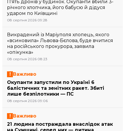
П’ять дронів у будинок. Окупанти вбили 3-
річного хлопчика, його бабусю й дідуся
ударом по Київщині
08 серпня 2026 09:28
Викрадений із Маріуполя хлопець, якого
«всиновила» Львова-Бєлова, буде вчитися
на російського прокурора, заявила
«опікунка»
08 серпня 2026 08:23
Важливо
Окупанти запустили по Україні 6
балістичних та зенітних ракет. Збиті
лише безпілотники — ПС
08 серпня 2026 09:06
Важливо
21 людина постраждала внаслідок атак
на Сумщині, серед них — дитина