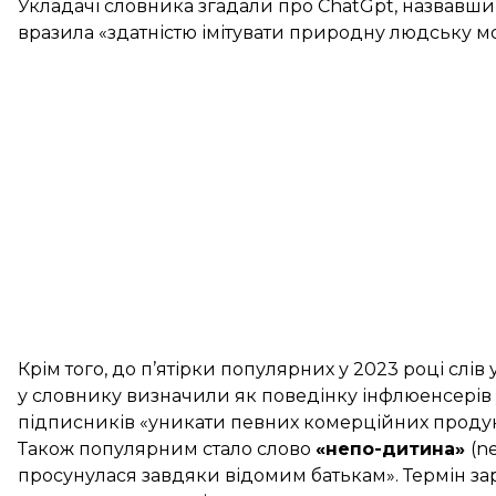
Укладачі словника згадали про ChatGpt, назвавш
вразила «здатністю імітувати природну людську мо
Крім того, до п’ятірки популярних у 2023 році слів
у словнику визначили як поведінку інфлюенсерів
підписників «уникати певних комерційних продукт
Також популярним стало слово
«непо-дитина»
(n
просунулася завдяки відомим батькам». Термін за