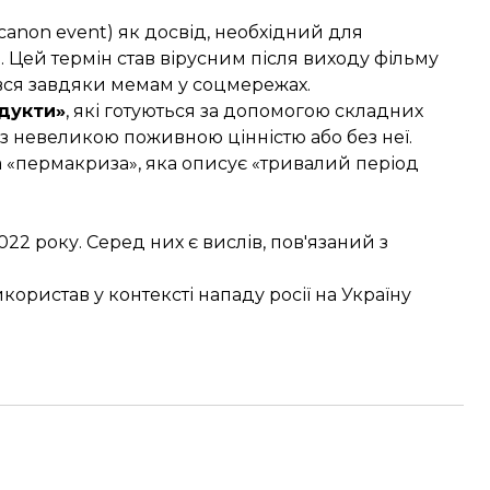
canon event) як досвід, необхідний для
. Цей термін став вірусним після виходу фільму
ився завдяки мемам у соцмережах.
дукти»
, які готуються за допомогою складних
із невеликою поживною цінністю або без неї.
а
«пермакриза», яка описує «тривалий період
2 року. Серед них є вислів, пов'язаний з
ористав у контексті нападу росії на Україну