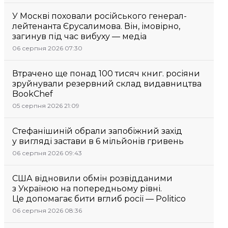
У Москві поховали російського генерал-
лейтенанта Єрусалимова. Він, імовірно,
загинув під час вибуху — медіа
06 серпня 2026 07:30
Втрачено ще понад 100 тисяч книг. росіяни
зруйнували резервний склад видавництва
BookChef
05 серпня 2026 21:09
Стефанішиній обрали запобіжний захід
у вигляді застави в 6 мільйонів гривень
06 серпня 2026 09:43
США відновили обмін розвідданими
з Україною на попередньому рівні.
Це допомагає бити вглиб росії — Politico
06 серпня 2026 08:36