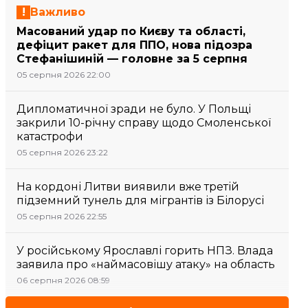
Важливо
Масований удар по Києву та області,
дефіцит ракет для ППО, нова підозра
Стефанішиній — головне за 5 серпня
05 серпня 2026 22:00
Дипломатичної зради не було. У Польщі
закрили 10-річну справу щодо Смоленської
катастрофи
05 серпня 2026 23:22
На кордоні Литви виявили вже третій
підземний тунель для мігрантів із Білорусі
05 серпня 2026 22:55
У російському Ярославлі горить НПЗ. Влада
заявила про «наймасовішу атаку» на область
06 серпня 2026 08:59