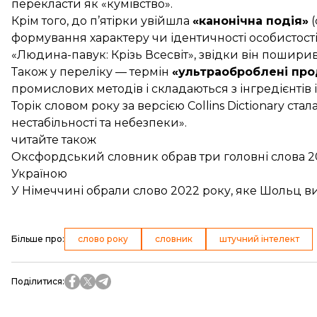
перекласти як «кумівство».
Крім того, до п’ятірки увійшла
«канонічна подія»
(
формування характеру чи ідентичності особистості
«Людина-павук: Крізь Всесвіт», звідки він пошир
Також у переліку — термін
«ультраоброблені про
промислових методів і складаються з інгредієнтів 
Торік словом року за версією Collins Dictionary
стал
нестабільності та небезпеки».
читайте також
Оксфордський словник обрав три головні слова 202
Україною
У Німеччині обрали слово 2022 року, яке Шольц вик
Більше про
:
слово року
словник
штучний інтелект
Поділитися
: