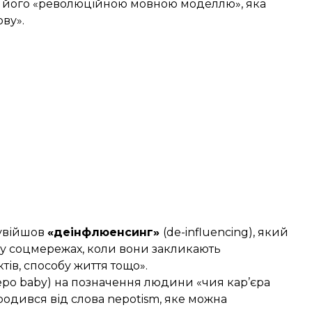
и його «революційною мовною моделлю», яка
ву».
 увійшов
«деінфлюенсинг»
(de-influencing), який
 у соцмережах, коли вони закликають
ів, способу життя тощо».
epo baby) на позначення людини «чия кар’єра
родився від слова nepotism, яке можна