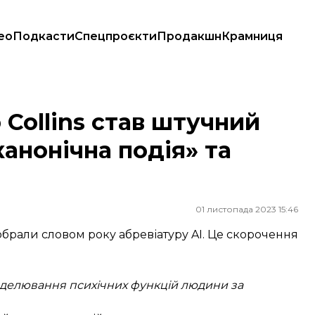
ео
Подкасти
Спецпроєкти
Продакшн
Крамниця
«канонічна подія» та «непо-дитина»
 Collins став штучний
канонічна подія» та
01 листопада 2023 15:46
 обрали словом року абревіатуру AI. Це скорочення
делювання психічних функцій людини за