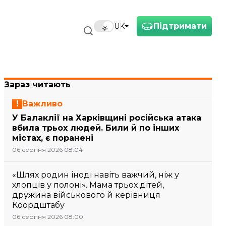
Підтримати
UK
Зараз читають
Важливо
У Балаклії на Харківщині російська атака
вбила трьох людей. Били й по інших
містах, є поранені
06 серпня 2026 08:04
«Шлях родин іноді навіть важчий, ніж у
хлопців у полоні». Мама трьох дітей,
дружина військового й керівниця
Коордштабу
06 серпня 2026 08:00