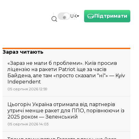
Підтримати
UK
Зараз читають
«Зараз не мали б проблеми». Київ просив
ліцензію на ракети Patriot іще за часів
Байдена, але там «просто сказали "ні"» — Kyiv
Independent
05 серпня 2026 12:59
Цьогоріч Україна отримала від партнерів
утричі менше ракет для ППО, порівнюючи із
2025 роком — Зеленський
05 серпня 2026 14:03