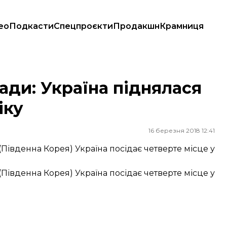
ео
Подкасти
Спецпроєкти
Продакшн
Крамниця
ліку
ади: Україна піднялася
іку
16 березня 2018 12:41
(Південна Корея) Україна посідає четверте місце у
(Південна Корея) Україна посідає четверте місце у