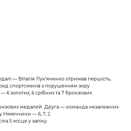
далі — Віталія
Лук'яненко
отримав першість,
ред спортсменів з порушенням зору.
— 6 золотих, 6 срібних та 7 бронзових.
 бронзових медалей. Друга — команда незалежних
у Німеччини — 6, 7, 2.
сіла
5 місце у заліку
.