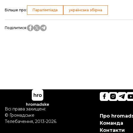
Більше про
:
Паралімпіада
українська збірна
Поділитися
:
Всі права захищені:
©
Громадське
Про hromad
Телебачення
,
2013-2026.
Команда
Контакти