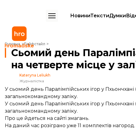
Новини
Тексти
Думки
Від
Сьомий день Паралімпіади: Україна піднялася на четверте місце у за
Головна
Лайфстайл
Сьомий день Паралімпі
на четверте місце у зал
Kateryna Leliukh
Журналістка
У сьомий день Паралімпійських ігор у Пхьончхані 
загальнокомандному заліку.
У сьомий день Паралімпійських ігор у Пхьончхані 
загальнокомандному заліку.
Про це
йдеться
на сайті змагань.
На даний час розіграно уже 11 комплектів нагород.