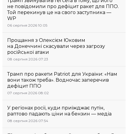
Трамп звинуватив Гегсета в тому, що його
не повідомили про дефіцит ракет для ППО.
Той перекинув це на свого заступника —
WP
06 серпня 2026 10:05
Прощання з Олексієм Юковим
на Донеччині скасували через загрозу
російської атаки
08 серпня 2026 07:23
Трамп про ракети Patriot для України: «Нам
вони також треба». Водночас заперечив
дефіцит ППО
07 серпня 2026 08:02
У регіонах росії, куди приїжджає путін,
раптово падають ціни на бензин — медіа
08 серпня 2026 07:54