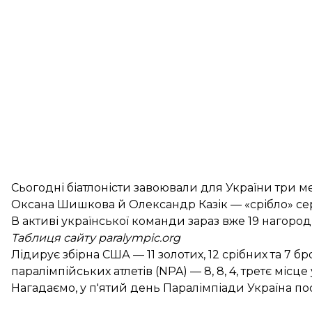
Сьогодні біатлоністи завоювали для України три ме
Оксана
Шишкова
й Олександр
Казік
— «срібло» се
В активі української команди зараз вже 19 нагород 
Таблиця сайту paralympic.org
Лідирує збірна США — 11 золотих, 12 срібних та 7
паралімпійських атлетів (NPA) — 8, 8, 4, третє місце 
Нагадаємо, у п'ятий день Паралімпіади Україна по