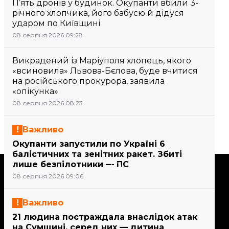
П’ять дронів у будинок. Окупанти вбили 3-
річного хлопчика, його бабусю й дідуся
ударом по Київщині
08 серпня 2026 09:28
Викрадений із Маріуполя хлопець, якого
«всиновила» Львова-Бєлова, буде вчитися
на російського прокурора, заявила
«опікунка»
08 серпня 2026 08:23
Важливо
Окупанти запустили по Україні 6
балістичних та зенітних ракет. Збиті
лише безпілотники — ПС
Підтримати
08 серпня 2026 09:06
Підтримай hromadske.
Важливо
Ми працюємо для тебе та
21 людина постраждала внаслідок атак
завдяки тобі. Будь нашим
на Сумщині, серед них — дитина