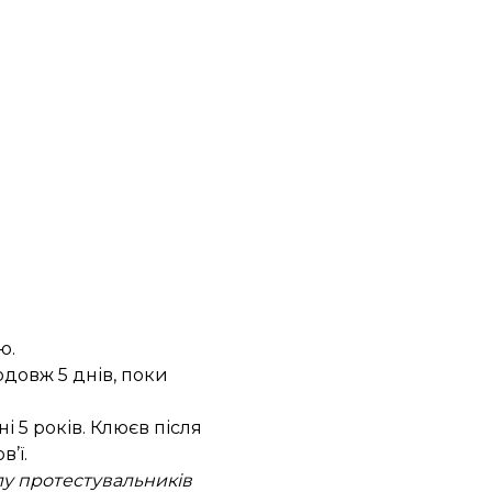
ю.
одовж 5 днів, поки
 5 років. Клюєв після
’ї.
ілу протестувальників