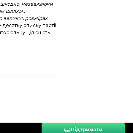
решкодно, незважаючи
ном шляхом
 великих розмірах.
 десятку списку партії
торіальну цілісність
Підтримати