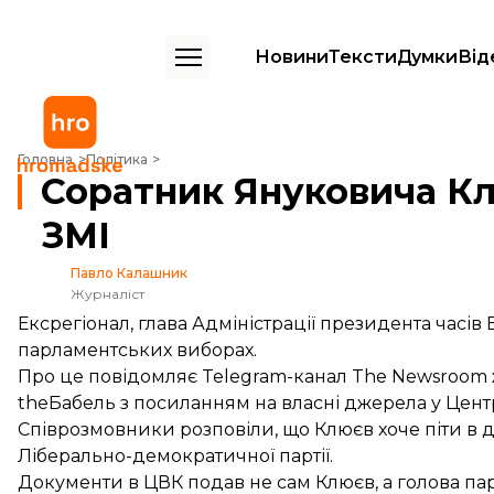
Новини
Тексти
Думки
Від
Соратник Януковича Клюєв хоче балотуватися в Раду — ЗМІ
Головна
Політика
Соратник Януковича Кл
ЗМІ
Павло Калашник
Журналіст
Ексрегіонал, глава Адміністрації президента часі
парламентських виборах.
Про це
повідомляє
Telegram-канал The Newsroom ж
theБабель з посиланням на власні джерела у Цен
Співрозмовники розповіли, що Клюєв хоче піти в д
Ліберально-демократичної партії.
Документи в ЦВК подав не сам Клюєв, а голова па