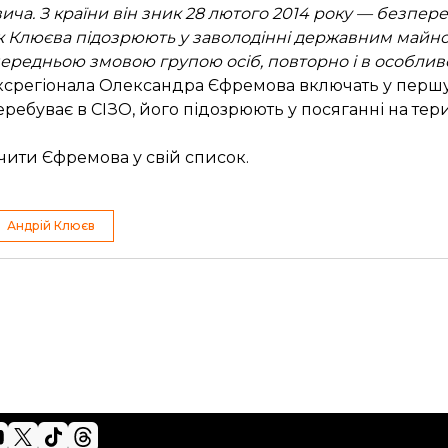
ча. З країни він зник 28 лютого 2014 року — безпе
кож Клюєва підозрюють у заволодінні державним май
редньою змовою групою осіб, повторно і в особливо
ексрегіонала Олександра Єфремова
включать у першу
ебуває в СІЗО, його підозрюють у посяганні на тери
чити Єфремова
у свій список.
Андрій Клюєв