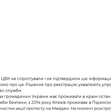
 ЦВК не спростували і не підтвердили цю інформаці
домо про це. Рішення про реєстрацію ухвалюють упр
ес-служби.
х громадянин України має проживати в країні останні
ужби безпеки, з 2014 року Клюєв проживає в Підмосков
ачистки акції протесту на Майдані. На момент розстр