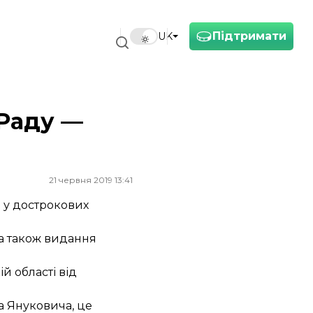
Підтримати
UK
 Раду —
21 червня 2019 13:41
ь у дострокових
а також
видання
й області від
а Януковича, це