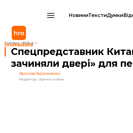
Новини
Тексти
Думки
Від
Спецпредставник Китаю вважає, що Україна і росія «не зачиняли дв
Головна
Війна
Спецпредставник Китаю 
зачиняли двері» для пе
Ярослав Герасименко
Редактор стрічки новин