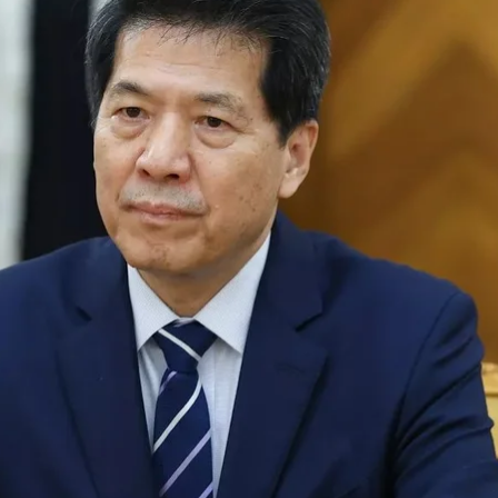
таю у справах Євразії Лі Хуей у Москві, 26 травня 2023 року
ian Foreign Ministry Press Service via AP
 Хуей вважає, що для переговорів України та росії іс
рі» для цього.
я того, як відвідав Україну, країни Європи та росію,
п
упала проти мирних переговорів і завжди підтримува
ь і прагне миру, і я відчуваю, що обидві сторони не 
ослом Китаю в росії, зазначив, що «ризик ескалації
повітряної тривоги.