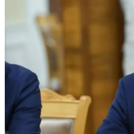
Cпеціальний представник Ки
russ
Спеціальний представник Китаю з питань Євразії Лі
труднощів», а втім, жодна сторона «не зачиняла две
Про це він заявив на пресконференції в Пекіні післ
«російська сторона заявила, що рф ніколи не вист
Українська сторона також сказала, що вона дорожит
мирних переговорів»
, — пояснив він.
Водночас китайський дипломат, який раніше був п
і що під час візиту до Києва він щодня чув сирени 