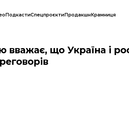
ео
Подкасти
Спецпроєкти
Продакшн
Крамниця
ері» для переговорів
вважає, що Україна і рос
реговорів