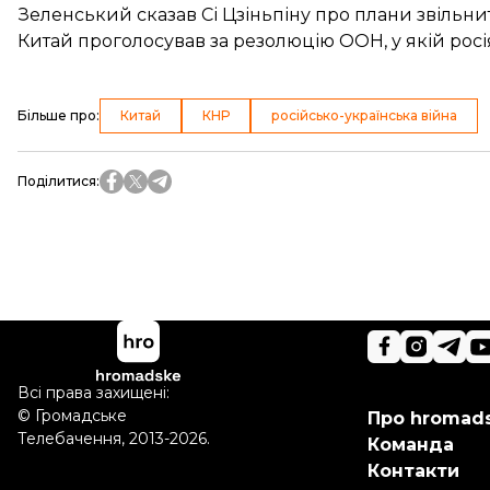
Зеленський сказав Сі Цзіньпіну про плани звільни
Китай проголосував за резолюцію ООН, у якій рос
Більше про
:
Китай
КНР
російсько-українська війна
Поділитися
:
Всі права захищені:
©
Громадське
Про hromad
Телебачення
,
2013-2026.
Команда
Контакти