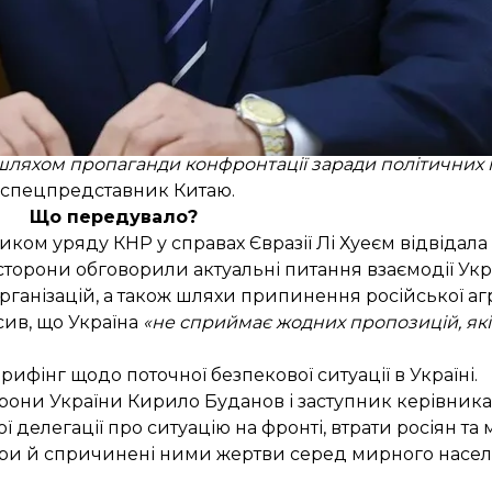
не невизначеності. Ця ситуація викликає занепокоєнн
nal, у якому
розповідалося
, що Китай закликає США та
о припинити бойові дії в Україні, не відповідає дійснос
ляхом пропаганди конфронтації заради політичних і
спецпредставник Китаю.
Що передувало?
иком уряду КНР у справах Євразії Лі Хуеєм
відвідала
 сторони обговорили актуальні питання взаємодії Укр
рганізацій, а також шляхи припинення російської агр
сив, що Україна
«не сприймає жодних пропозицій, які
брифінг
щодо поточної безпекової ситуації в Україні.
рони України Кирило Буданов і заступник керівник
елегації про ситуацію на фронті, втрати росіян та м
ктури й спричинені ними жертви серед мирного насе