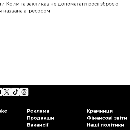
ти Крим та закликав не допомагати росії зброєю
ія названа агресором
ske
Реклама
Крамниця
Продакшн
Фінансові звіти
Вакансії
Наші політики