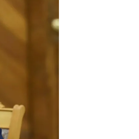
нує «багато
ише
CNN.
ла політичне рішення…
зачиняли двері для
» залишається високим