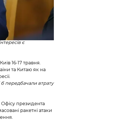
я»
, — додав Лі Хуей.
 Європу віддати росії
ті.
нтересів є
Київ 16-17 травня.
аїни та Китаю як на
есії.
 б передбачали втрату
а Офісу президента
асовані ракетні атаки
лення.