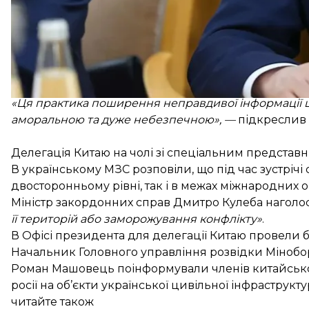
«Конфлікт зайшов у глухий кут, а поле бою сповне
Він також наголосив: матеріал The Wall Street Jour
«її нові території» — і нібито в такий спосіб негайн
«Ця практика поширення неправдивої інформації ш
аморальною та дуже небезпечною», —
підкреслив 
Делегація Китаю на чолі зі спеціальним представн
В українському МЗС розповіли, що під час зустрічі
двосторонньому рівні, так і в межах міжнародних о
Міністр закордонних справ Дмитро Кулеба наголо
її територій або заморожування конфлікту»
.
В Офісі президента для делегації Китаю
провели 
Начальник Головного управління розвідки Мінобо
Роман Машовець поінформували членів китайської д
росії на об’єкти української цивільної інфрастру
читайте також