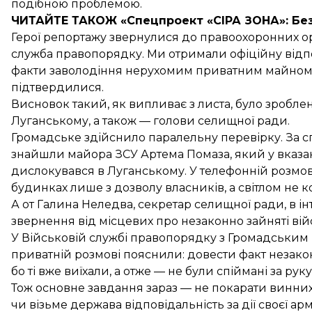
подібною проблемою.
ЧИТАЙТЕ ТАКОЖ «Спецпроект «CІРА ЗОНА»: Бе
Герої репортажу звернулися до правоохоронних ор
служба правопорядку. Ми отримали офіційну відпов
факти заволодіння нерухомим приватним майном 
підтвердилися.
Висновок такий, як випливає з листа, було зроблен
Луганському, а також — голови селищної ради.
Громадське здійснило паралельну перевірку. За 
знайшли майора ЗСУ Артема Помаза, який у вказан
дислокувався в Луганському. У телефонній розмов
будинках лише з дозволу власників, а світлом не 
А от Галина Неледва, секретар селищної ради, в і
звернення від місцевих про незаконно зайняті в
У Військовій службі правопорядку з Громадським 
приватній розмові пояснили: довести факт незако
бо ті вже виїхали, а отже — не були спіймані за руку
Тож основне завдання зараз — не покарати винних,
чи візьме держава відповідальність за дії своєї а