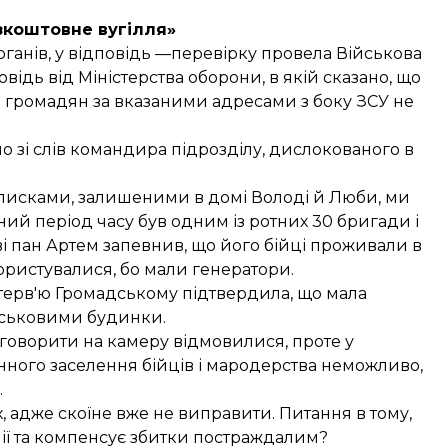
зкоштовне вугілля»
ганів, у відповідь —перевірку провела Військова
ідь від Міністерства оборони, в якій сказано, що
громадян за вказаними адресами з боку ЗСУ не
о зі слів командира підрозділу, дислокованого в
списками, залишеними в домі Володі й Люби, ми
ий період часу був одним із ротних 30 бригади і
і пан Артем запевнив, що його бійці проживали в
користувалися, бо мали генератори.
нтерв'ю Громадському підтвердила, що мала
ійськовими будинки.
говорити на камеру відмовилися, проте у
нного заселення бійців і мародерства неможливо,
.
 адже скоїне вже не виправити. Питання в тому,
рмії та компенсує збитки постраждалим?