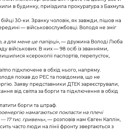
жили в будинку, приїздила прокуратура з Бахмута.
бійці 30-ки. Зранку чоловік, як завжди, пішов на
середині — військовослужбовці. Володя не зміг
 а для мене це папірці»
, — дружина Володі Люба
ду військових. В них — 98 осіб із званнями,
 лишилися ксерокопії паспортів, перепусток,
вітло підключене в обхід нього, напряму.
олодя поїхав до РЕС та повідомив, що не
ргію. Заяву представники ДТЕК зареєстрували,
ання від світла за борги та підключення в обхід
латити борги та штраф.
троенергію намагаються покласти на плечі
 — 17 тис. гривень»
, — розповів нам Євген Каплін,
осить часто люди на лінії фронту звертаються з