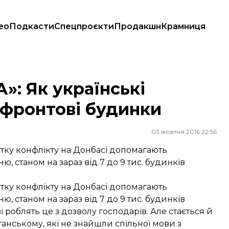
ео
Подкасти
Спецпроєкти
Продакшн
Крамниця
нтові будинки
»: Як українські
ифронтові будинки
03 жовтня 2016 22:56
атку конфлікту на Донбасі допомагають
, станом на зараз від 7 до 9 тис. будинків
атку конфлікту на Донбасі допомагають
, станом на зараз від 7 до 9 тис. будинків
 роблять це з дозволу господарів. Але стається й
ганському, які не знайшли спільної мови з