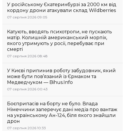
У російському Єкатеринбурзі за 2000 км від
кордону дрони атакували склад Wildberries
07 серпня 2026 09:05
Катують, вводять психотропи, не пускають
матір. Колишній американський морпіх,
якого утримують у росії, перебуває при
смерті
07 серпня 2026 08:48
У Києві припинив роботу забудовник, який
може бути пов’язаний із Єрмаком та
Медведчуком — Bihus.Info
07 серпня 2026 00:43
Боєприпасів на борту не було. Влада
Німеччини заперечує дані медіа про вантаж
на українському Ан-124, біля якого знайшли
дрон
07 серпня 2026 10:33