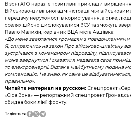
В зоні АТО наразі є позитивні приклади вирішення ц
Військово-цивільної адміністрації між військови
передачу нерухомості в користування, а отже, люд
оселях дійсно дислокувалися ЗСУ та зможуть зверну
Павло Малихін, керівник ВЦА міста Авдіївка:
«До мене зверталися громадян з повідомленнями пр
Я, спираючись на закон Про військово-цивільну адмі
зустрічався з командиром підрозділу, підписував
може звернутися і сказати: я надавала своє примі
то електроенергії. Відтак в майбутньому людина 
компенсацію. Не знаю, як саме це відбуватиметься,
правильно».
Читайте материал на русском:
Спецпроект «
Cер
«Сіра Зона» — репортажний спецпроект Громадськ
обидва боки лінії фронту.
Поділитися
: