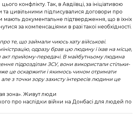
ього конфлікту. Так, в Авдіївці, за ініціативою
ми та цивільними підписувалися договори про
и мають документальне підтвердження, що в їхніх
тися за компенсаціями в разі такої необхідності.
о те, що займали чиюсь хату військові.
ністрацію, одразу брав цю людину і їхав на місце,
ся акт прийому-передачі. В майбутньому людина
щення підрозділам ЗСУ, вони використали стільки-
може це оскаржити і якимось чином отримати
 але з точки зору захисту інтересів людини це
ая зона
». Живут люди
ого про наслідки війни на Донбасі для людей по