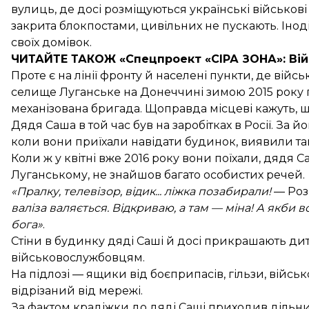
вулиць, де досі розміщуються українські військов
закрита блокпостами, цивільних не пускають. Інод
своїх домівок.
ЧИТАЙТЕ ТАКОЖ «Спецпроект «CІРА ЗОНА»: Вій
Проте є на лінії фронту й населені пункти, де війс
селище Луганське на Донеччині зимою 2015 року 
механізована бригада. Щоправда місцеві кажуть, щ
Дядя Саша в той час був на заробітках в Росії. З
коли вони приїхали навідати будинок, виявили там
Коли ж у квітні вже 2016 року вони поїхали, дядя С
Луганському, не знайшов багато особистих речей.
«Пралку, телевізор, відик... ліжка позабирали!
— Роз
валіза валяється. Відкриваю, а там — міна! А якби 
бога»
.
Стіни в будинку дяді Саші й досі прикрашають ди
військовослужбовцям.
На підлозі — ящики від боєприпасів, гільзи, війсь
відрізаний від мережі.
За фактом крадіжки до дяді Саші приходив дільнич