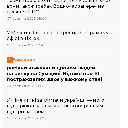
Трамп про ракети Patriot для України: «Нам
вони також треба». Водночас заперечив
дефіцит ППО
07 серпня 2026 08:02
У Мексиці блогера застрелили в прямому
ефірі в TikTok
06 серпня 2026 23:43
Важливо
росіяни атакували дроном людей
на ринку на Сумщині. Відомо про 10
постраждалих, двоє у важкому стані
07 серпня 2026 09:29
У Німеччині затримали українця — його
підозрюють у шпигунстві за оборонним
підприємством
06 серпня 2026 20:06