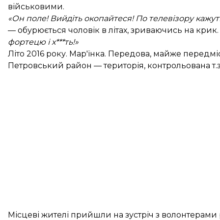
військовими.
«Он поле! Вийдіть окопайтеся! По телевізору кажуть
— обурюється чоловік в літах, зриваючись на крик
фортецю і х***ть!»
Літо 2016 року. Мар'їнка. Передова, майже передм
Петровський район — територія, контрольована т.з
Місцеві жителі прийшли на зустріч з волонтерами р