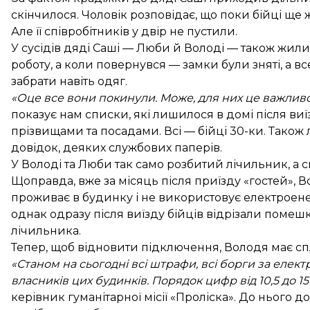
скінчилося. Чоловік розповідає, що поки бійці ще 
Але її співробітників у двір не пустили.
У сусідів дяді Саші — Люби й Володі — також жили 
роботу, а коли повернувся — замки були зняті, а в
забрати навіть одяг.
«Оце все вони покинули. Може, для них це важливо,
показує нам списки, які лишилося в домі після виїз
прізвищами та посадами. Всі — бійці 30-ки. Також
довідок, деяких службових паперів.
У Володі та Люби так само розбитий лічильник, а с
Щоправда, вже за місяць після приїзду «гостей», В
проживає в будинку і не використовує електроене
однак одразу після виїзду бійців відрізали помешк
лічильника.
Тепер, щоб відновити підключення, Володя має сп
«Станом на сьогодні всі штрафи, всі борги за елек
власників цих будинків. Порядок цифр від 10,5 до 15
керівник гуманітарної місії «Проліска». До нього д