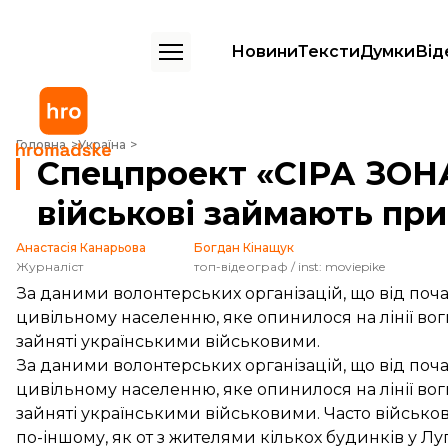
Новини
Тексти
Думки
Від
Спецпроект «CІРА ЗОНА»: Як українські військові займають прифро
Головна
Україна
Спецпроект «CІРА ЗОНА
військові займають пр
Анастасія Канарьова
Богдан Кінащук
Журналіст
топ-відеограф / inst: moviepike
За даними волонтерських організацій, що від поч
цивільному населенню, яке опинилося на лінії вогню
зайняті українськими військовими.
За даними волонтерських організацій, що від поч
цивільному населенню, яке опинилося на лінії вогню
зайняті українськими військовими. Часто військові
по-іншому, як от з жителями кількох будинків у Лу