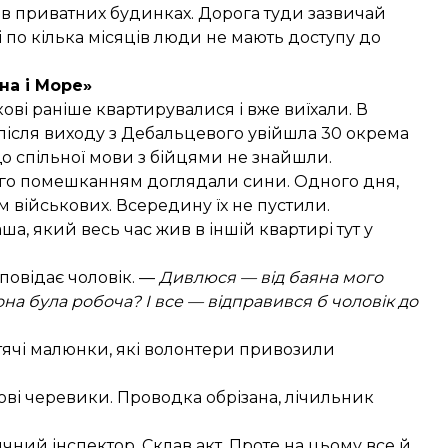
і в приватних будинках. Дорога туди зазвичай
і по кілька місяців люди не мають доступу до
на і Море»
ькові раніше квартирувалися і вже виїхали. В
після виходу з Дебальцевого увійшла 30 окрема
о спільної мови з бійцями не знайшли.
а його помешканням доглядали сини. Одного дня,
 військових. Всередину їх не пустили.
аша, який весь час жив в іншій квартирі тут у
повідає чоловік. —
Дивлюся — від баяна мого
вона була робоча? І все — відправився б чоловік до
тячі малюнки, які волонтери привозили
кові черевики. Проводка обрізана, лічильник
ний інспектор. Склав акт. Проте на цьому все й