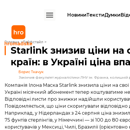
Новини
Тексти
Думки
Від
Starlink знизив ціни на свої послуги в низці країн: в Україні ціна впа
Головна
Лайфстайл
Starlink знизив ціни на 
країн: в Україні ціна в
Борис Ткачук
Закінчив факультет журналістики ЛНУ ім. Франка, колишній 
Компанія Ілона Маска Starlink знизила ціни на свої
Україні місячний абонемент тепер коштуватиме не 1
Відповідні листи про знижки надійшли користува
Повідомляється, що ціни скоригували відповідно 
Наприклад, у Нідерландах з 24 серпня ціна знизилас
75 фунтів стерлінгів, у Німеччині — зі 100 до 80 
користувачів у Мексиці, Чилі, Бразилії (орієнтовно 