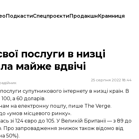
ео
Подкасти
Спецпроєкти
Продакшн
Крамниця
ла майже вдвічі
свої послуги в низці
пала майже вдвічі
25 серпня 2022 18:44
радійник
 послуги супутникового інтернету в низці країн. В
00, а 60 доларів.
чам на електронну пошту,
пише
The Verge.
до «умов місцевого ринку».
ь зі 124 євро до 105. У Великій Британії — з 89 до
євро. Про запровадження знижок також відомо від
на 50%).