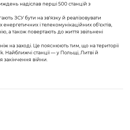
 тиждень надіслав перші 500 станцій з
ють ЗСУ бути на зв'язку й реалізовувати
 енергетичних і телекомунікаційних об'єктів,
нію, а також повертають до життя звільнені
, ніж на заході. Це пояснюють тим, що на території
nk. Найближчі станції — у Польщі, Литві й
я закінчення війни.