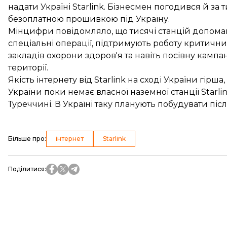
надати Україні Starlink. Бізнесмен погодився й за
безоплатною прошивкою під Україну.
Мінцифри повідомляло, що тисячі станцій допомага
спеціальні операції, підтримують роботу критичних
закладів охорони здоров'я та навіть посівну кампа
території.
Якість інтернету від Starlink на сході України гірша
України поки немає власної наземної станції Starli
Туреччині. В Україні таку
планують побудувати
післ
Більше про
:
інтернет
Starlink
Поділитися
: