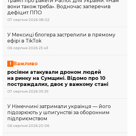
Трамп про ракети Patriot для України: «Нам
вони також треба». Водночас заперечив
дефіцит ППО
07 серпня 2026 08:02
У Мексиці блогера застрелили в прямому
ефірі в TikTok
06 серпня 2026 23:43
Важливо
росіяни атакували дроном людей
на ринку на Сумщині. Відомо про 10
постраждалих, двоє у важкому стані
07 серпня 2026 09:29
У Німеччині затримали українця — його
підозрюють у шпигунстві за оборонним
підприємством
06 серпня 2026 20:06