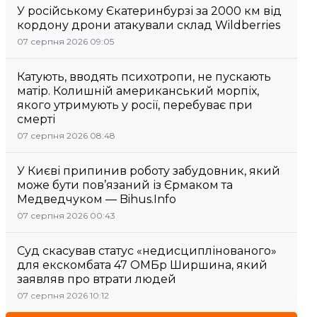
У російському Єкатеринбурзі за 2000 км від
кордону дрони атакували склад Wildberries
07 серпня 2026 09:05
Катують, вводять психотропи, не пускають
матір. Колишній американський морпіх,
якого утримують у росії, перебуває при
смерті
07 серпня 2026 08:48
У Києві припинив роботу забудовник, який
може бути пов’язаний із Єрмаком та
Медведчуком — Bihus.Info
07 серпня 2026 00:43
Суд скасував статус «недисциплінованого»
для екскомбата 47 ОМБр Ширшина, який
заявляв про втрати людей
07 серпня 2026 10:12