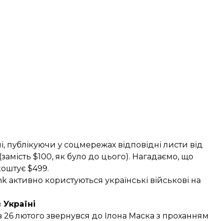
і,
публікуючи
у соцмережах відповідні листи від
замість $100, як було до цього). Нагадаємо, що
коштує $499.
nk активно користуються українські військові на
в Україні
 26 лютого звернувся до Ілона Маска з проханням