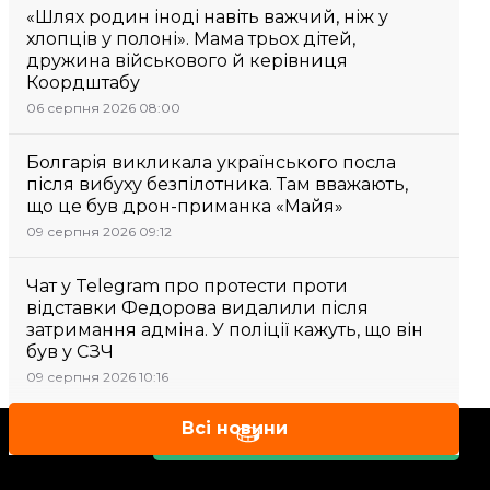
«Шлях родин іноді навіть важчий, ніж у
хлопців у полоні». Мама трьох дітей,
дружина військового й керівниця
Коордштабу
06 серпня 2026 08:00
Болгарія викликала українського посла
після вибуху безпілотника. Там вважають,
що це був дрон-приманка «Майя»
09 серпня 2026 09:12
Чат у Telegram про протести проти
відставки Федорова видалили після
затримання адміна. У поліції кажуть, що він
був у СЗЧ
09 серпня 2026 10:16
Всі новини
Підтримати