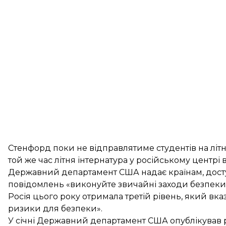
Стенфорд поки не відправлятиме студентів на літн
той же час літня інтернатура у російському центрі 
Державний департамент США надає країнам, доступ
повідомлень «виконуйте звичайні заходи безпеки»
Росія цього року отримала третій рівень, який вказ
ризики для безпеки».
У січні Державний департамент США опублікував 