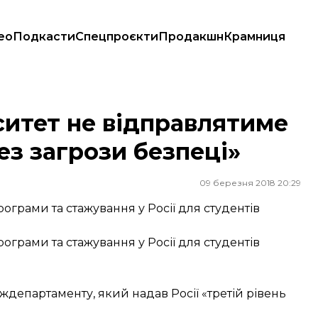
ео
Подкасти
Спецпроєкти
Продакшн
Крамниця
ерез загрози безпеці»
итет не відправлятиме
ез загрози безпеці»
09 березня 2018 20:29
грами та стажування у Росії для студентів
грами та стажування у Росії для студентів
департаменту, який надав Росії «третій рівень