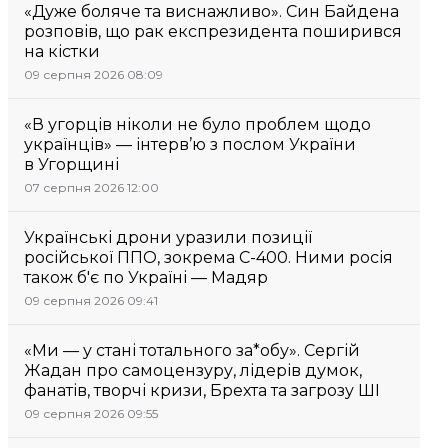
«Дуже боляче та виснажливо». Син Байдена
розповів, що рак експрезидента поширився
на кістки
09 серпня 2026 08:09
«В угорців ніколи не було проблем щодо
українців» — інтерв’ю з послом України
в Угорщині
07 серпня 2026 12:00
Українські дрони уразили позиції
російської ППО, зокрема С-400. Ними росія
також б'є по Україні — Мадяр
09 серпня 2026 09:41
«Ми — у стані тотального за*обу». Сергій
Жадан про самоцензуру, лідерів думок,
фанатів, творчі кризи, Брехта та загрозу ШІ
09 серпня 2026 09:55