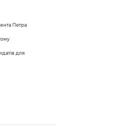
ента Петра
тому
идатів для