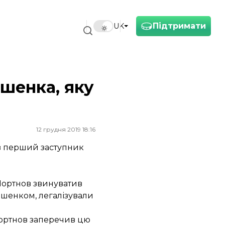
Підтримати
UK
шенка, яку
12 грудня 2019 18:16
ав перший заступник
Портнов звинуватив
ошенком, легалізували
Портнов заперечив цю