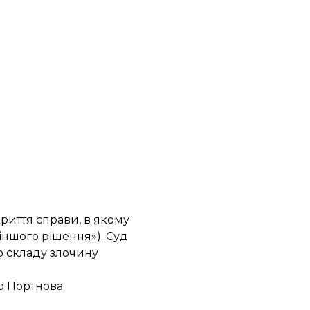
риття справи, в якому
 іншого рішення»). Суд
о складу злочину
о Портнова