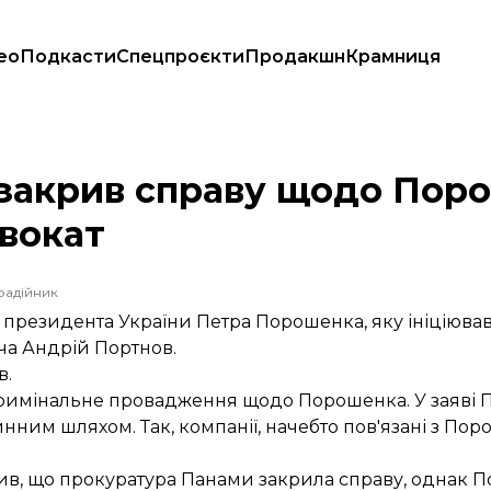
ео
Подкасти
Спецпроєкти
Продакшн
Крамниця
ав Портнов — адвокат
закрив справу щодо Поро
двокат
радійник
 президента України Петра Порошенка, яку ініціюв
ча Андрій Портнов.
в.
кримінальне провадження щодо Порошенка. У заяві 
ним шляхом. Так, компанії, начебто пов'язані з Пор
мив, що прокуратура Панами закрила справу, однак 