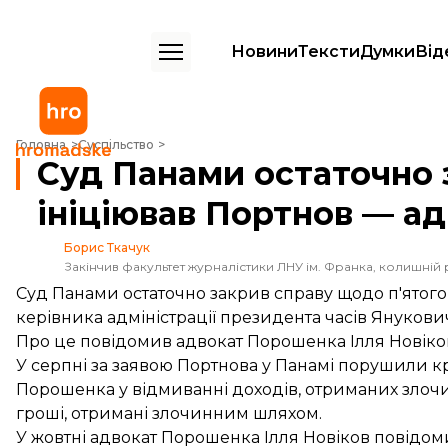
Новини
Тексти
Думки
Від
Суд Панами остаточно закрив справу щодо Порошенка, яку ініціюв
Головна
Суспільство
Суд Панами остаточно 
ініціював Портнов — а
Борис Ткачук
Закінчив факультет журналістики ЛНУ ім. Франка, колишній 
Суд Панами остаточно закрив справу щодо п'ятого
керівника адміністрації президента часів Янукови
Про це
повідомив
адвокат Порошенка Ілля Новіко
У серпні за заявою Портнова у Панамі порушили 
Порошенка у відмиванні доходів, отриманих злочин
гроші, отримані злочинним шляхом.
У жовтні адвокат Порошенка Ілля Новіков повідо