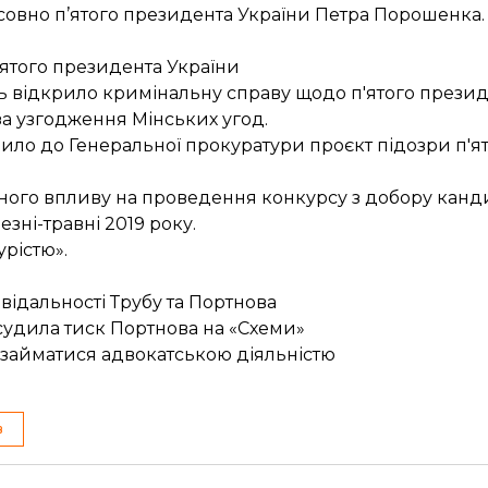
совно п’ятого президента України Петра Порошенка.
’ятого президента України
нь
відкрило кримінальну справу
щодо п'ятого презид
за узгодження Мінських угод.
вило до Генеральної прокуратури
проєкт підозри п'я
ного впливу на проведення конкурсу з добору канд
ні-травні 2019 року.
урістю»
.
ідальності Трубу та Портнова
судила тиск Портнова на «Схеми»
займатися адвокатською діяльністю
в