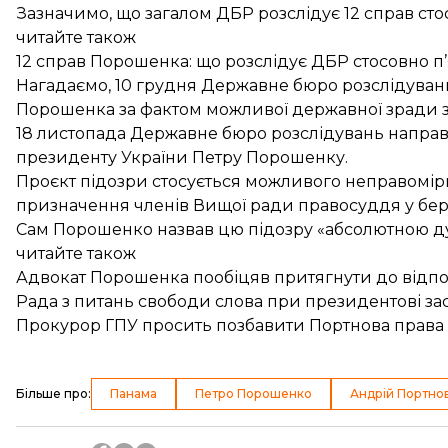
Зазначимо, що загалом ДБР
розслідує 12 справ
сто
читайте також
12 справ Порошенка: що розслідує ДБР стосовно п
Нагадаємо, 10 грудня Державне бюро розслідува
Порошенка за фактом можливої ​​державної зради 
18 листопада Державне бюро розслідувань напра
президенту
України Петру Порошенку.
Проєкт підозри стосується можливого неправомір
призначення членів Вищої ради правосуддя у берез
Сам Порошенко
назвав цю підозру «абсолютною д
читайте також
Адвокат Порошенка пообіцяв притягнути до відпов
Рада з питань свободи слова при президентові за
Прокурор ГПУ просить позбавити Портнова права 
Більше про
:
Панама
Петро Порошенко
Андрій Портно