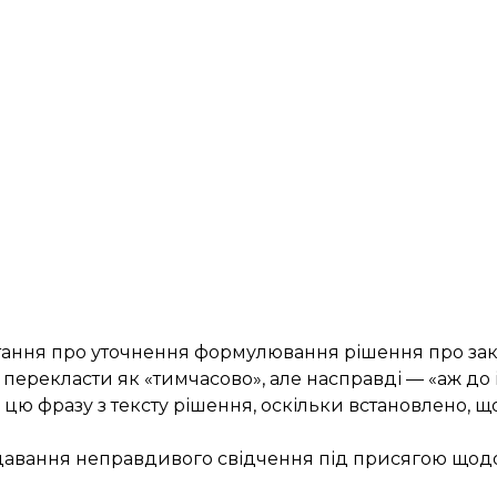
тання про уточнення формулювання рішення про зак
а перекласти як «тимчасово», але насправді — «аж до
ю фразу з тексту рішення, оскільки встановлено, щ
о давання неправдивого свідчення під присягою щод