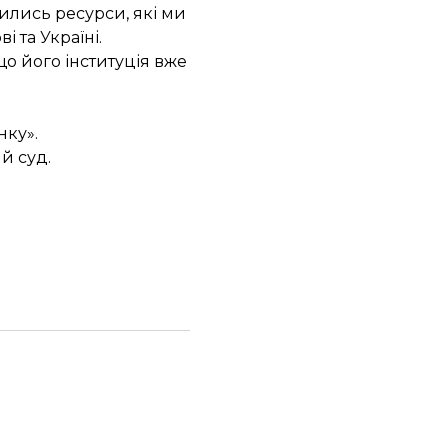
шились ресурси, які ми
 та Україні.
о його інституція вже
нку».
ий суд
.