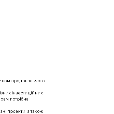
отивом продовольчого
різних інвестиційних
орам потрібна
зні проекти, а також