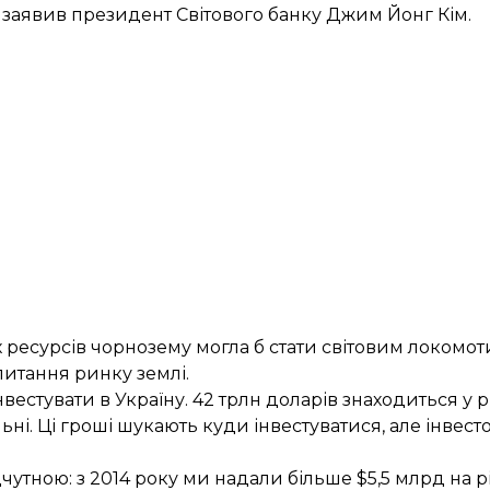
— заявив президент Світового банку Джим Йонг Кім.
их ресурсів чорнозему могла б стати світовим локом
питання ринку землі.
вестувати в Україну. 42 трлн доларів знаходиться у 
ьні. Ці гроші шукають куди інвестуватися, але інвест
чутною: з 2014 року ми надали більше $5,5 млрд на рі