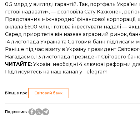
0,5 млрд у вигляді гарантій. Так, портфель Україн
готові надавати», — розповіла Сату Кахконен, регіо
Представник міжнародної фінансової корпорації, щ
вклала $600 млн, і готова інвестувати надалі — якщ
Серед приорітетів він назвав аграрний ринок, банк
14 листопада
Україна та Світовий банк підписали
Раніше під час візиту в Україну президент Світово
Нагадаємо, 13 листопада
президент Світового бан
ЧИТАЙТЕ:
Україні необхідні 4 ключові
реформи для
Підписуйтесь на
наш канал
у Telegram
Більше про
:
Світовий банк
Поділитися
: