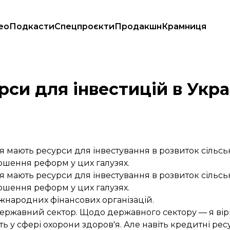
ео
Подкасти
Спецпроєкти
Продакшн
Крамниця
 надати
рси для інвестицій в Украї
я мають ресурси для інвестування в розвиток сільсь
ршення реформ у цих галузях.
я мають ресурси для інвестування в розвиток сільсь
ршення реформ у цих галузях.
жнародних фінансових організацій.
 в державний сектор. Щодо державного сектору — я в
у сфері охорони здоров'я. Але навіть кредитні рес