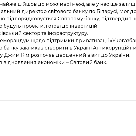
и майже дійшов до можливої межі, але у нас ще зали
нальний директор світового банку по Біларусі, Молдові
о підпорядковується Світовому банку, підтвердив, щ
о будуть проекти, готові до інвестицій.
івський сектор та інфраструктуру.
 меморандум
щодо підтримки приватизації «Укргазба
го банку
закликав створити в Україні Антикорупційн
ку Джим Кім
розпочав дводенний візит до України.
 відновлення економіки
– Світовий банк.