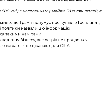
0 800 км²) з населенням у майже 58 тисяч людей, є
домило, що Трамп
подумує про купівлю Гренландії
,
кі політики
назвали цю інформацію
ся такими намірами.
о ведення бізнесу, але
острів не продається
.
а б «стратегічно цікавою»
для США.