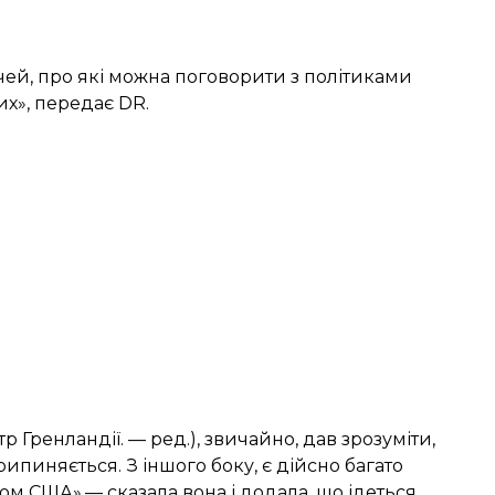
чей, про які можна поговорити з політиками
их»,
передає
DR.
тр Гренландії. — ред.), звичайно, дав зрозуміти,
ипиняється. З іншого боку, є дійсно багато
ом США»,— сказала вона і додала, що ідеться