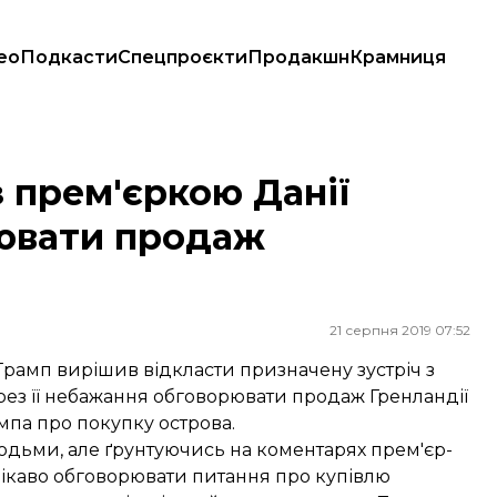
ео
Подкасти
Спецпроєкти
Продакшн
Крамниця
вати продаж Гренландії США
з прем'єркою Данії
рювати продаж
21 серпня 2019 07:52
амп вирішив відкласти призначену зустріч з
ез її небажання обговорювати продаж Гренландії
мпа про покупку острова.
юдьми, але ґрунтуючись на коментарях прем'єр-
 цікаво обговорювати питання про купівлю