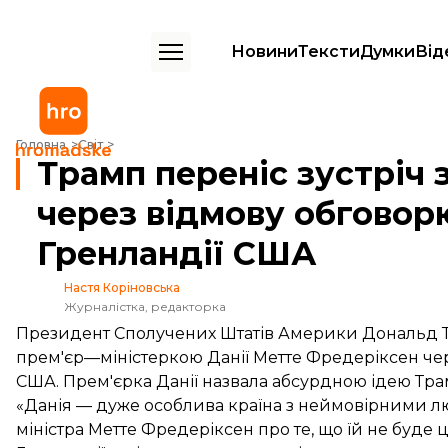
Новини
Тексти
Думки
Від
Трамп переніс зустріч з прем'єркою Данії через відмову обговорю
Головна
Світ
Трамп переніс зустріч 
через відмову обгово
Гренландії США
Настя Коріновська
Журналістка, редакторка
Президент Сполучених Штатів Америки Дональд Тр
прем'єр—міністеркою Данії Метте Фредеріксен чер
США. Прем'єрка Данії назвала абсурдною ідею Тра
«Данія — дуже особлива країна з неймовірними л
міністра Метте Фредеріксен про те, що їй не буде