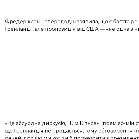
Фредеріксен напередодні заявила, що є багато ре
Гренландії, але пропозиція від США — «не одна з н
«Це абсурдна дискусія, і Кім Кільсен (прем'єр-мініс
що Гренландія не продається, тому обговорення пр
речей, про які ми хотіли б поговорити з президент