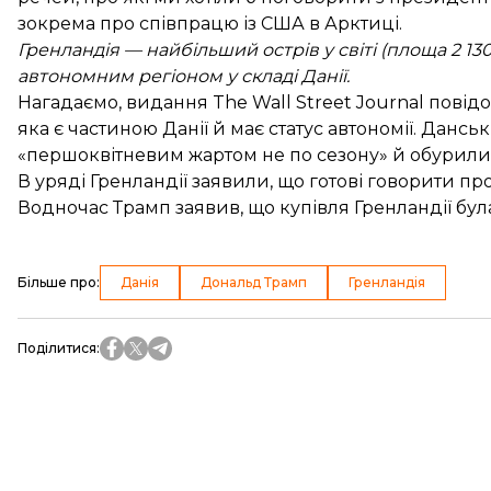
зокрема про співпрацю із США в Арктиці.
Гренландія — найбільший острів у світі (площа 2 13
автономним регіоном у складі Данії.
Нагадаємо, видання The Wall Street Journal пові
яка є частиною Данії й має статус автономії. Дансь
«першоквітневим жартом не по сезону»
й обурили
В уряді Гренландії заявили, що готові говорити пр
Водночас Трамп заявив, що купівля Гренландії
бул
Більше про
:
Данія
Дональд Трамп
Гренландія
Поділитися
: