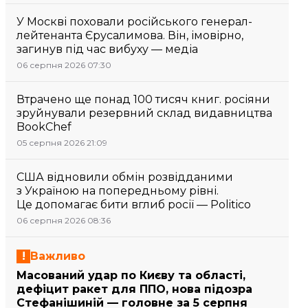
У Москві поховали російського генерал-
лейтенанта Єрусалимова. Він, імовірно,
загинув під час вибуху — медіа
06 серпня 2026 07:30
Втрачено ще понад 100 тисяч книг. росіяни
зруйнували резервний склад видавництва
BookChef
05 серпня 2026 21:09
США відновили обмін розвідданими
з Україною на попередньому рівні.
Це допомагає бити вглиб росії — Politico
06 серпня 2026 08:36
Важливо
Масований удар по Києву та області,
дефіцит ракет для ППО, нова підозра
Стефанішиній — головне за 5 серпня