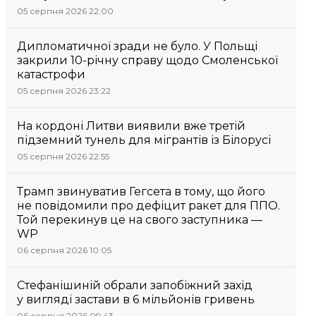
05 серпня 2026 22:00
Дипломатичної зради не було. У Польщі
закрили 10-річну справу щодо Смоленської
катастрофи
05 серпня 2026 23:22
На кордоні Литви виявили вже третій
підземний тунель для мігрантів із Білорусі
05 серпня 2026 22:55
Трамп звинуватив Гегсета в тому, що його
не повідомили про дефіцит ракет для ППО.
Той перекинув це на свого заступника —
WP
06 серпня 2026 10:05
Стефанішиній обрали запобіжний захід
у вигляді застави в 6 мільйонів гривень
06 серпня 2026 09:43