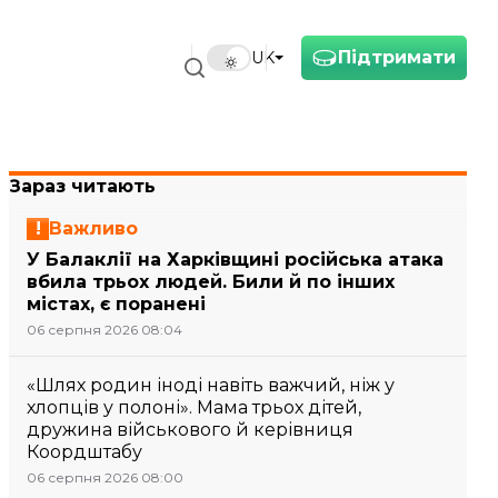
Підтримати
UK
Зараз читають
Важливо
У Балаклії на Харківщині російська атака
вбила трьох людей. Били й по інших
містах, є поранені
06 серпня 2026 08:04
«Шлях родин іноді навіть важчий, ніж у
хлопців у полоні». Мама трьох дітей,
дружина військового й керівниця
Коордштабу
06 серпня 2026 08:00