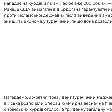
нападає на курдів, з якими воює вже 200 років», —
Раніше США вимагали від Ердогана гарантувати нен
проти «Ісламської держави» після виведення амер
знищить економіку Туреччини, якщо вона дозволить
Нагадаємо, 9 жовтня президент Туреччини Реджеп
війська розпочали операцію
«Мирна весна» на півн
сирійських курдів оголосив триденну загальну моб