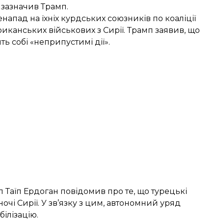
 зазначив Трамп.
апад на їхніх курдських союзників по коаліції
иканських військових з Сирії. Трамп заявив, що
 собі «неприпустимі дії».
 Таїп Ердоган повідомив про те, що
турецькі
очі Сирії. У зв’язку з цим, автономний уряд
ілізацію.