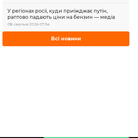
У регіонах росії, куди приїжджає путін,
раптово падають ціни на бензин — медіа
08 серпня 2026 07:54
Всі новини