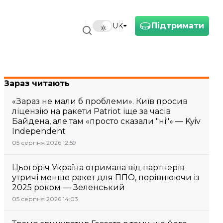
Підтримати
UK
Зараз читають
«Зараз не мали б проблеми». Київ просив
ліцензію на ракети Patriot іще за часів
Байдена, але там «просто сказали "ні"» — Kyiv
Independent
05 серпня 2026 12:59
Цьогоріч Україна отримала від партнерів
утричі менше ракет для ППО, порівнюючи із
2025 роком — Зеленський
05 серпня 2026 14:03