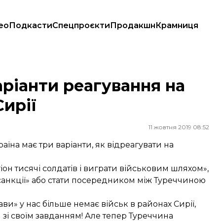
ео
Подкасти
Спецпроєкти
Продакшн
Крамниця
Сирії
аріанти реагування на
ирії
11 жовтня 2019 08:52
їна має три варіанти, як відреагувати на
он тисячі солдатів і виграти військовим шляхом»,
санкції» або стати посередником між Туреччиною
ви» у нас більше немає військ в районах Сирії,
 зі своїм завданням! Але тепер Туреччина