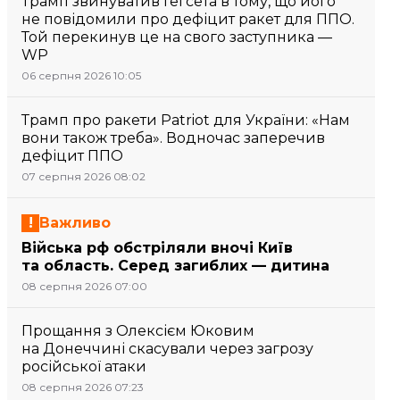
Трамп звинуватив Гегсета в тому, що його
не повідомили про дефіцит ракет для ППО.
Той перекинув це на свого заступника —
WP
06 серпня 2026 10:05
Трамп про ракети Patriot для України: «Нам
вони також треба». Водночас заперечив
дефіцит ППО
07 серпня 2026 08:02
Важливо
Війська рф обстріляли вночі Київ
та область. Серед загиблих — дитина
08 серпня 2026 07:00
Прощання з Олексієм Юковим
на Донеччині скасували через загрозу
російської атаки
08 серпня 2026 07:23