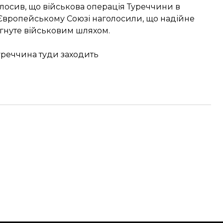
лосив, що військова операція Туреччини в
 Європейському Союзі
наголосили
, що надійне
ягнуте військовим шляхом.
Туреччина туди заходить