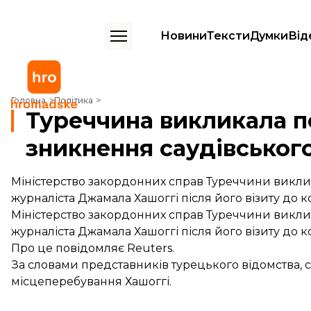
Новини
Тексти
Думки
Від
Туреччина викликала посла Саудівської Аравії після зникнення сау
Головна
Політика
Туреччина викликала по
зникнення саудівськог
Міністерство закордонних справ Туреччини виклик
журналіста Джамала Хашоггі після його візиту до ко
Міністерство закордонних справ Туреччини виклик
журналіста Джамала Хашоггі після його візиту до ко
Про це
повідомляє
Reuters.
За словами представників турецького відомства, 
місцеперебування Хашоггі.