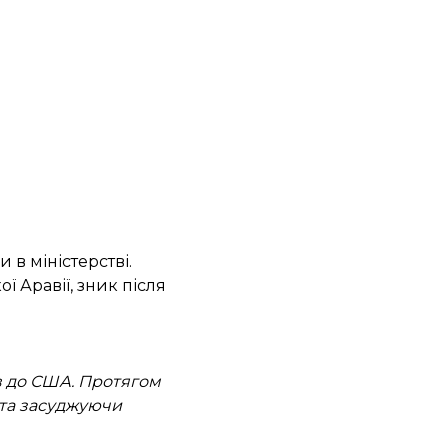
 в міністерстві.
ї Аравії,
зник після
ав до США. Протягом
у та засуджуючи