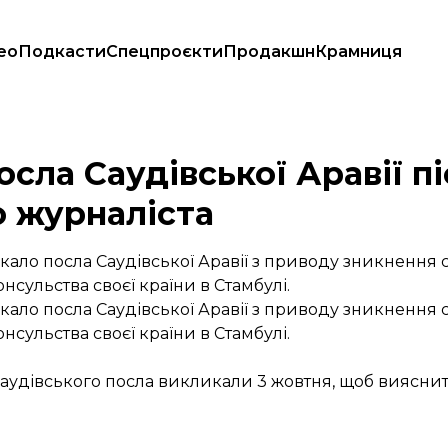
ео
Подкасти
Спецпроєкти
Продакшн
Крамниця
дівського журналіста
сла Саудівської Аравії п
о журналіста
ало посла Саудівської Аравії з приводу зникнення 
нсульства своєї країни в Стамбулі.
ало посла Саудівської Аравії з приводу зникнення 
нсульства своєї країни в Стамбулі.
саудівського посла викликали 3 жовтня, щоб виясни