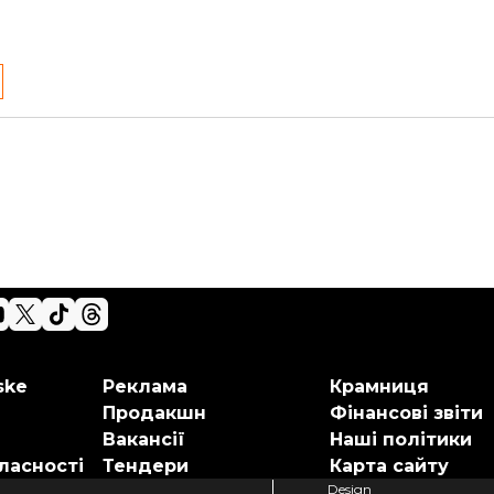
ske
Реклама
Крамниця
Продакшн
Фінансові звіти
Вакансії
Наші політики
ласності
Тендери
Карта сайту
Design