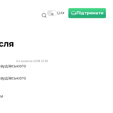
Підтримати
UK
ісля
04 жовтня 2018 21:35
саудівського
саудівського
ти