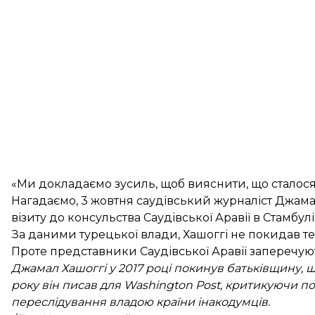
«Ми докладаємо зусиль, щоб вияснити, що сталося з
Нагадаємо, 3 жовтня саудівський журналіст Джама
візиту до консульства
Саудівської Аравії в Стамбу
За даними турецької влади, Хашоггі не покидав те
Проте представники Саудівської Аравії заперечуют
Джамал Хашоггі у 2017 році покинув батьківщину, 
року він писав для Washington Post, критикуючи по
переслідування владою країни інакодумців.