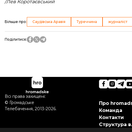
/Лев Коротаєвський
Більше про
:
Саудівська Аравія
Туреччина
журналіст
Поділитися
:
Всі права захищені:
©
Громадське
Про hromad
Телебачення
,
2013-2026.
Команда
Контакти
Структура в