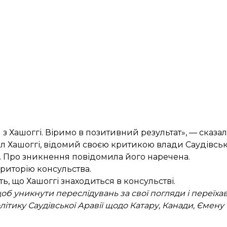
 Хашоггі. Віримо в позитивний результат», — сказали
л Хашоггі, відомий своєю критикою влади Саудівсько
лі. Про зникнення повідомила його наречена.
риторію консульства.
ь, що Хашоггі знаходиться в консульстві.
щоб уникнути переслідувань за свої погляди і переїх
літику Саудівської Аравії щодо Катару, Канади, Ємен