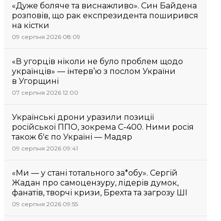
«Дуже боляче та виснажливо». Син Байдена
розповів, що рак експрезидента поширився
на кістки
09 серпня 2026 08:09
«В угорців ніколи не було проблем щодо
українців» — інтерв’ю з послом України
в Угорщині
07 серпня 2026 12:00
Українські дрони уразили позиції
російської ППО, зокрема С-400. Ними росія
також б'є по Україні — Мадяр
09 серпня 2026 09:41
«Ми — у стані тотального за*обу». Сергій
Жадан про самоцензуру, лідерів думок,
фанатів, творчі кризи, Брехта та загрозу ШІ
09 серпня 2026 09:55