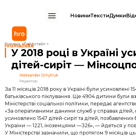
Новини
Тексти
Думки
Від
У 2018 році в Україні усиновили понад 1,5 тисячі дітей-сиріт — Мінс
Головна
Лайфстайл
У 2018 році в Україні у
дітей-сиріт — Мінсоцп
Aleksander Dmytruk
Редактор
За 11 місяців 2018 року в Україні були усиновлені 1
батьківського піклування. Ще 4904 дитини були взя
Міністерстві соціальної політики, передає агентств
«За оперативними даними служб у справах дітей, с
усиновлено 1547 дітей-сиріт та дітей, позбавлених
України — 1221, іноземцями —326», — йдеться у по
У Міністерстві зазначили, що протягом 9 місяців ц