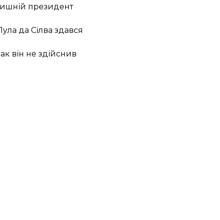
олишній президент
 Лула да Сілва здався
ак він не здійснив