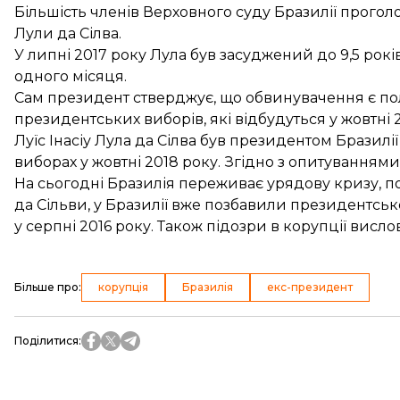
Більшість членів Верховного суду Бразилії прогол
Лули да Сілва.
У липні 2017 року Лула був засуджений до
9,5 рокі
одного місяця.
Сам президент стверджує, що обвинувачення є пол
президентських виборів, які відбудуться у жовтні 2
Луїс Інасіу Лула да Сілва був президентом Бразилі
виборах у жовтні 2018 року. Згідно з опитуванням
На сьогодні Бразилія переживає урядову кризу, 
да Сільви, у Бразилії вже позбавили президентсь
у серпні 2016 року. Також підозри в корупції вис
Більше про
:
корупція
Бразилія
екс-президент
Поділитися
: