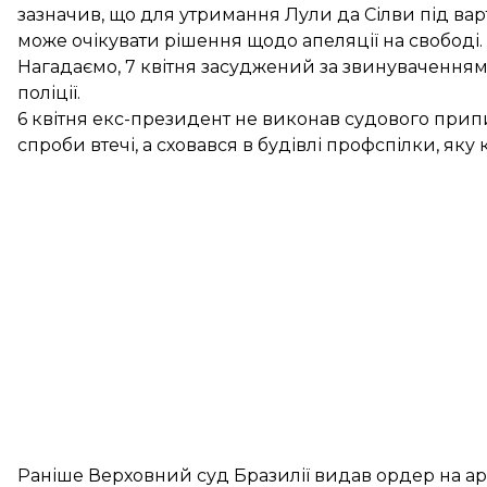
зазначив, що для утримання Лули да Сілви під ва
може очікувати рішення щодо апеляції на свободі.
Нагадаємо, 7 квітня засуджений за звинуваченням
поліції.
6 квітня екс-президент не виконав судового прип
спроби втечі, а сховався в будівлі профспілки, яку
Раніше Верховний суд Бразилії
видав ордер
на ар