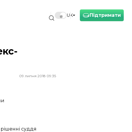
Підтримати
UK
екс-
09 липня 2018 09:35
ни
 рішенні суддя