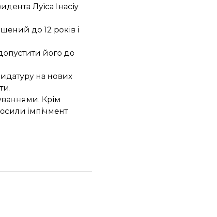
дента Луїса Інасіу
ьшений до 12 років і
допустити його до
ндидатуру на нових
ти.
уваннями. Крім
лосили імпічмент