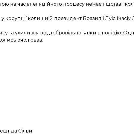
ртою на час апеляційного процесу немає підстав і к
 у корупції
колишній президент Бразилії
Луїс Інасіу
ису та
ухилився від добровільної явки
в поліцію. Одн
 колись очолював.
ешт да Сілви.