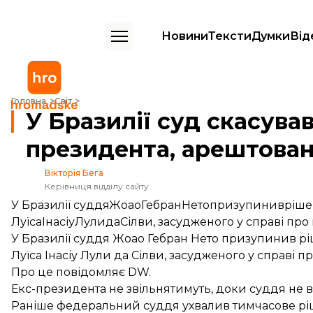
Новини
Тексти
Думки
Від
У Бразилії суд скасував рішення про звільнення екс-президента, а
Головна
Світ
У Бразилії суд скасува
президента, арештован
Вікторія Бега
Керівниця відділу сайту
У Бразилії суддяЖоаоГебранНетопризупинивріше
ЛуїсаІнасіуЛулидаСілви, засудженого у справі про
У Бразилії суддя Жоао Гебран Нето призупинив р
Луїса Інасіу Лули да Сілви, засудженого у справі п
Про це
повідомляє
DW.
Екс-президента не звільнятимуть, доки суддя не 
Раніше федеральний суддя ухвалив тимчасове
рі