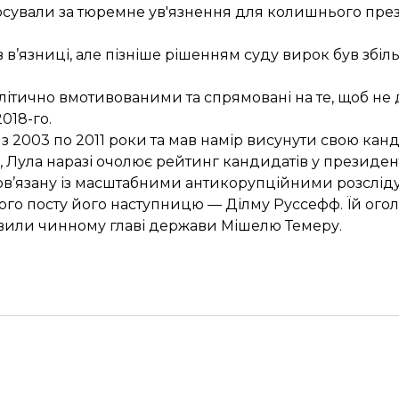
осували за
тюремне ув'язнення
для колишнього прези
в в’язниці
, але пізніше рішенням суду вирок був збіл
ітично вмотивованими та спрямовані на те, щоб не 
018-го.
ї з 2003 по 2011 роки та мав намір висунути свою ка
и, Лула наразі очолює рейтинг кандидатів у президен
пов’язану із масштабними антикорупційними розслід
кого посту його наступницю — Ділму Руссефф. Їй ого
ловили чинному главі держави Мішелю Темеру.