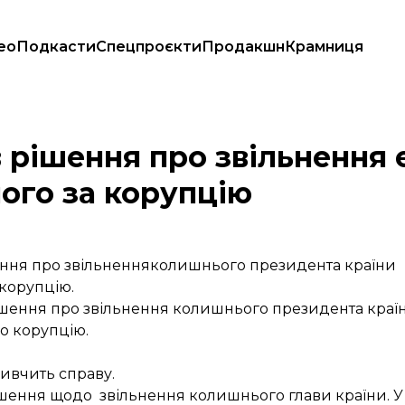
ео
Подкасти
Спецпроєкти
Продакшн
Крамниця
рештованого за корупцію
в рішення про звільнення 
ого за корупцію
ння про звільненняколишнього президента країни
 корупцію.
ішення про звільнення колишнього президента краї
ро корупцію.
вивчить справу.
шення щодо звільнення
колишнього глави країни. У