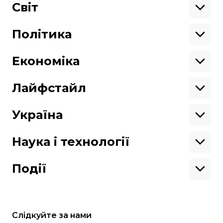
Військові
Світ
Ситуація на фронті
Крим
Північна Америка
Донбас
Латинська Америка
Політика
Підтримай hromadske.
Азія
Ми працюємо для тебе та завдяки тобі.
Африка
Закопроєкти
Будь нашим другом
Європа
Персоналії
Економіка
Геополітика
Верховна Рада
Кабінет міністрів
Бізнес
Про hromadske
Вакансії
Реформи
Енергетика
Лайфстайл
Вибори
Особисті фінанси
Команда
Тендери
Корупція
Інфраструктура
Спорт
Контакти
Крамниця
Нерухомість
Кіно
Україна
Структура
Фінансові звіти
Ціни
Музика
Театр
Київ
власності
Наші політики
Подорожі
Регіони
Наука і технології
Реклама
Карта сайту
Книги
Історія
Продакшн
Їжа
Гаджети
ШІ
Події
Космос
IT
Техніка
Слідкуйте за нами