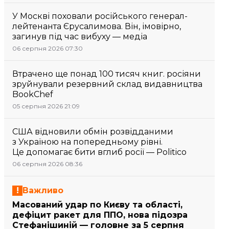
У Москві поховали російського генерал-
лейтенанта Єрусалимова. Він, імовірно,
загинув під час вибуху — медіа
06 серпня 2026 07:30
Втрачено ще понад 100 тисяч книг. росіяни
зруйнували резервний склад видавництва
BookChef
05 серпня 2026 21:09
США відновили обмін розвідданими
з Україною на попередньому рівні.
Це допомагає бити вглиб росії — Politico
06 серпня 2026 08:36
Важливо
Масований удар по Києву та області,
дефіцит ракет для ППО, нова підозра
Стефанішиній — головне за 5 серпня