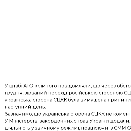
У штабі АТО крім того
повідомляли
, що через обст
грудня, зірваний перехід російською стороною СЦ
українська сторона СЦКК була вимушена припинит
наступний день.
Зазначимо, що українська сторона СЦКК не коменту
У Міністерстві закордонних справ України
додали
діяльність у звичному режимі, працюючи із СММ 