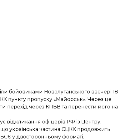
ріли бойовиками Новолуганського ввечері 18
КК пункту пропуску «Майорськ». Через це
и перехід через КПВВ та перенести його на
є відкликання офіцерів РФ із Центру.
, що українська частина СЦКК продовжить
ОБСЄ у двосторонньому форматі.