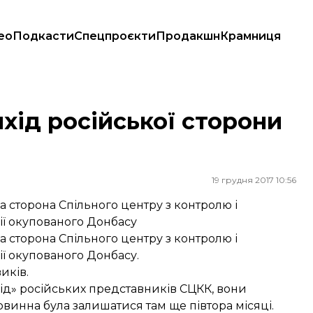
ео
Подкасти
Спецпроєкти
Продакшн
Крамниця
хід російської сторони
19 грудня 2017 10:56
а сторона Спільного центру з контролю і
ї окупованого Донбасу
а сторона Спільного центру з контролю і
ї окупованого Донбасу.
иків.
ід» російських представників СЦКК, вони
винна була залишатися там ще півтора місяці.