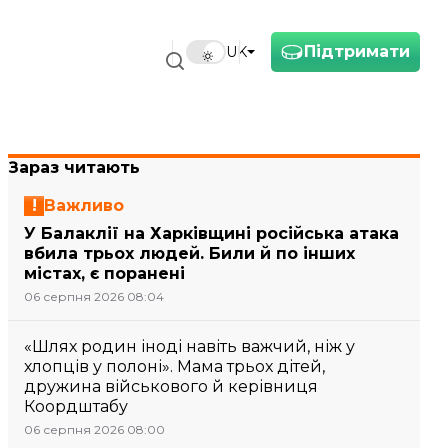
Підтримати
UK
Зараз читають
Важливо
У Балаклії на Харківщині російська атака
вбила трьох людей. Били й по інших
містах, є поранені
06 серпня 2026 08:04
«Шлях родин іноді навіть важчий, ніж у
хлопців у полоні». Мама трьох дітей,
дружина військового й керівниця
Коордштабу
06 серпня 2026 08:00