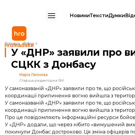
Новини
Тексти
Думки
Від
У «ДНР» заявили про вихід російської сторони СЦКК з Донбасу
Головна
Війна
У «ДНР» заявили про ви
СЦКК з Донбасу
Марія Леонова
Старша редакторка SM
У самоназваній «ДНР» заявили про те, що російськ
координації припинення вогню вийшла з територі
У самоназваній «ДНР» заявили про те, що російськ
координації припинення вогню вийшла з територі
Про це повідомляють інформаційні ресурси бойов
У «ДНР» додали, що через нібито «вимушений вих
покинули Донбас достроково. Ця зміна офіцерів по