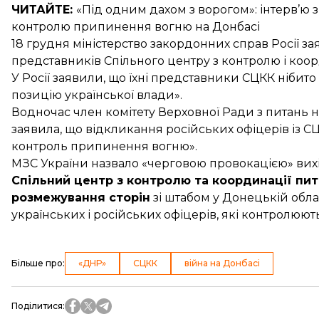
ЧИТАЙТЕ:
«Під одним дахом з ворогом»
: інтерв’ю
контролю припинення вогню на Донбасі
18 грудня міністерство закордонних справ Росії з
представників
Спільного центру з контролю і коо
У Росії заявили, що їхні представники СЦКК ніби
позицію української влади».
Водночас член комітету Верховної Ради з питань н
заявила, що відкликання російських офіцерів із С
контроль припинення вогню».
МЗС України
назвало «черговою провокацією»
вихі
Спільний центр з контролю та координації пита
розмежування сторін
зі штабом у Донецькій облас
українських і російських офіцерів, які контролю
Більше про
:
«ДНР»
СЦКК
війна на Донбасі
Поділитися
: