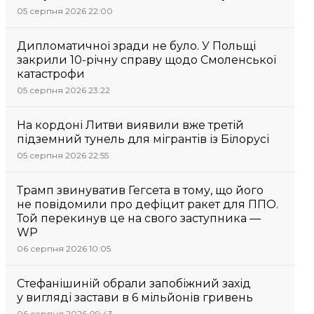
05 серпня 2026 22:00
Дипломатичної зради не було. У Польщі
закрили 10-річну справу щодо Смоленської
катастрофи
05 серпня 2026 23:22
На кордоні Литви виявили вже третій
підземний тунель для мігрантів із Білорусі
05 серпня 2026 22:55
Трамп звинуватив Гегсета в тому, що його
не повідомили про дефіцит ракет для ППО.
Той перекинув це на свого заступника —
WP
06 серпня 2026 10:05
Стефанішиній обрали запобіжний захід
у вигляді застави в 6 мільйонів гривень
06 серпня 2026 09:43