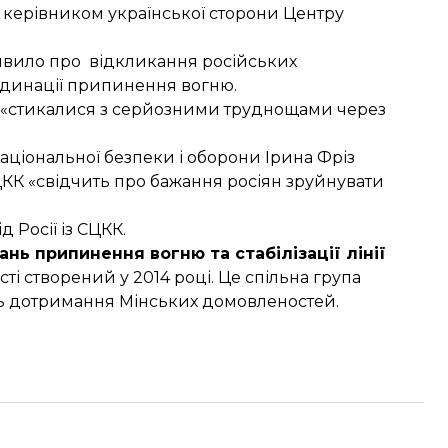
 з керівником української сторони Центру
аявило про
відкликання російських
рдинації припинення вогню.
то «стикалися з серйозними труднощами через
аціональної безпеки і оборони Ірина Фріз
ЦКК «свідчить про бажання росіян зруйнувати
д Росії із СЦКК.
нь припинення вогню та стабілізації лінії
ті створений у 2014 році. Це спільна група
ють дотримання Мінських домовленостей.