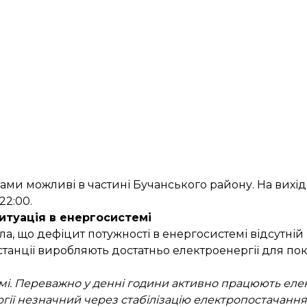
ками
можливі в частині Бучанського району. На вихі
22:00.
итуація в енергосистемі
ла
, що дефіцит потужності в енергосистемі відсутні
останції виробляють достатньо електроенергії для по
і. Переважно у денні години активно працюють елек
гії незначний через стабілізацію електропостачання 