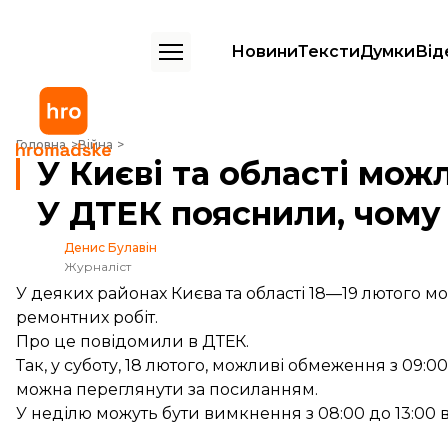
Новини
Тексти
Думки
Від
У Києві та області можливі відключення світла на вихідних. У ДТЕК 
Головна
Війна
У Києві та області мож
У ДТЕК пояснили, чому
Денис Булавін
Журналіст
У деяких районах Києва та області 18—19 лютого мо
ремонтних робіт.
Про це
повідомили
в ДТЕК.
Так, у суботу, 18 лютого, можливі обмеження з 09:00
можна переглянути
за посиланням
.
У неділю можуть бути вимкнення з 08:00 до 13:00 