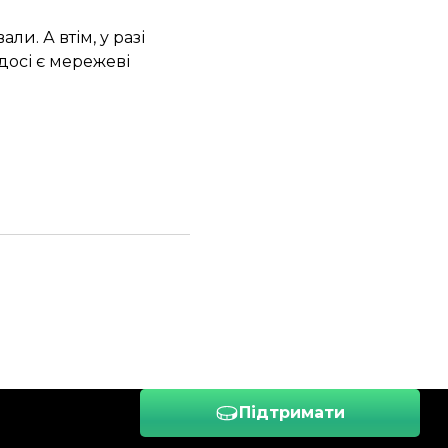
ли. А втім, у разі
досі є мережеві
Підтримати