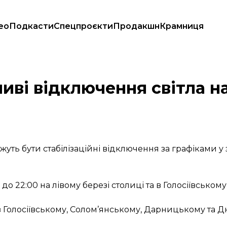
ео
Подкасти
Спецпроєкти
Продакшн
Крамниця
пояснили, чому
ливі відключення світла н
жуть бути стабілізаційні відключення за графіками у
 до 22:00 на лівому березі столиці та в Голосіївському
в Голосіївському, Солом’янському, Дарницькому та 