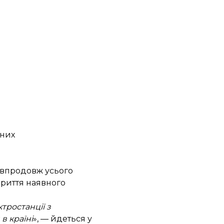
дних
й впродовж усього
криття наявного
тростанції з
в країні
», — йдеться у