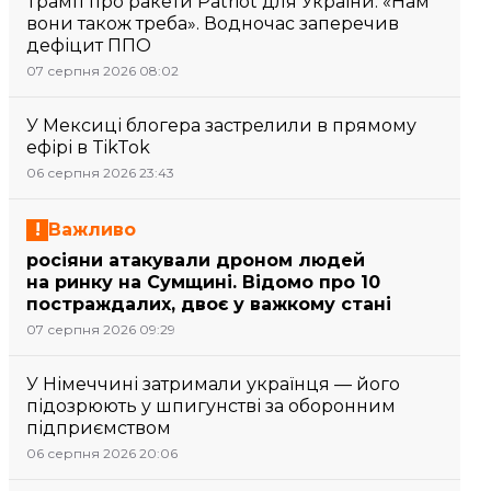
Трамп про ракети Patriot для України: «Нам
вони також треба». Водночас заперечив
дефіцит ППО
07 серпня 2026 08:02
У Мексиці блогера застрелили в прямому
ефірі в TikTok
06 серпня 2026 23:43
Важливо
росіяни атакували дроном людей
на ринку на Сумщині. Відомо про 10
постраждалих, двоє у важкому стані
07 серпня 2026 09:29
У Німеччині затримали українця — його
підозрюють у шпигунстві за оборонним
підприємством
06 серпня 2026 20:06