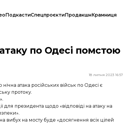
ео
Подкасти
Спецпроєкти
Продакшн
Крамниця
 атаку по Одесі помстою
18 липня 2023 16:57
 нічна атака російських військ по Одесі є
ську протоку.
».
ї для президента щодо «відповіді на атаку на
езпеки».
а вибух на мосту буде «досягнення всіх цілей