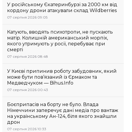
У російському Єкатеринбурзі за 2000 км від
кордону дрони атакували склад Wildberries
07 серпня 2026 09:05
Катують, вводять психотропи, не пускають
матір. Колишній американський морпіх,
якого утримують у росії, перебуває при
смерті
07 серпня 2026 08:48
У Києві припинив роботу забудовник, який
може бути пов’язаний із Єрмаком та
Медведчуком — Bihus.Info
07 серпня 2026 00:43
Боєприпасів на борту не було. Влада
Німеччини заперечує дані медіа про вантаж
на українському Ан-124, біля якого знайшли
дрон
07 серпня 2026 10:33