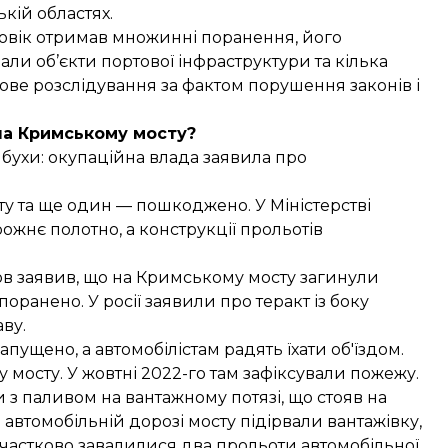
кій областях.
ловік отримав множинні поранення, його
али об’єкти портової інфраструктури та кілька
ове розслідування
за фактом порушення законів і
на Кримському мосту?
ибухи: окупаційна влада
заявила про
ту та ще один — пошкоджено. У Міністерстві
жнє полотно, а конструкції прольотів
ков заявив, що на Кримському мосту загинули
поранено. У росії заявили про теракт із боку
ву.
пущено, а автомобілістам радять їхати об'їздом.
мосту. У жовтні 2022-го там
зафіксували пожежу
.
з паливом на вантажному потязі, що стояв на
а автомобільній дорозі мосту підірвали вантажівку,
 частково завалилися два прольоти автомобільної