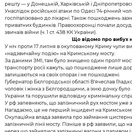
решту — у Донецькій, Харківській і Дніпропетровсь
Унаслідок російської атаки по Одесі 74-річний чо
госпіталізовано до лікарні. Також пошкоджень зазн
приватних будинків. Правоохоронці
почали досуд
звичаїв війни (ч. 1 ст. 438 КК України).
Що відомо про вибух 
У ніч проти 17 липня в окупованому Криму чули в
«надзвичайну подію» на Кримському мосту
.
За даними ЗМІ, там було знищено один проліт мос
транспорту росії кажуть, що пошкоджене лише доро
залишаються на своїх опорах і не пошкоджені.
Губернатор Бєлгородської області В'ячеслав Глад
чоловік і жінка з Бєлгородщини, а їхню дочку було 
України та
порушили
відповідну кримінальну спра
У рф запевняють, що залізничний рух мостом уже за
Нагадаємо, це не перший інцидент на Кримському 
Окупаційна влада заявила про займання цистерни 
залізничній лінії мосту. Пізніше в рф заявили, що н
через що зайнялися залізничні вагони з паливом і