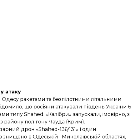
ну атаку
ли Одесу ракетами та безпілотними літальними
ідомило
, що росіяни атакували південь України 6
и типу Shahed. «Калібри» запускали, імовірно, з
з району полігону Чауда (Крим).
дарний дрон «Shahed-136/131» і один
 знищено в Одеській і Миколаївській областях,