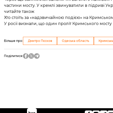
частини мосту. У кремлі звинуватили в підриві Укр
читайте також
Хто стоїть за «надзвичайною подією» на Кримськом
У росії визнали, що один проліт Кримського мосту
Більше про
:
Дмитро Пєсков
Одеська область
Кримськи
Поділитися
: