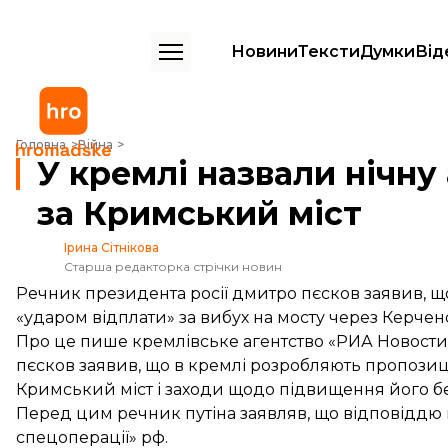
Новини
Тексти
Думки
Від
У кремлі назвали нічну атаку по Одесі помстою за Кримський міст
Головна
Війна
У кремлі назвали нічну
за Кримський міст
Ірина Сітнікова
Старша редакторка стрічки новин
Речник президента росії дмитро пєсков заявив, що
«ударом відплати» за вибух на мосту через Керчен
Про це
пише
кремлівське агентство «РИА Новости
пєсков заявив, що в кремлі розробляють пропозиці
Кримський міст і заходи щодо підвищення його б
Перед цим речник путіна заявляв, що відповіддю н
спецоперації» рф.