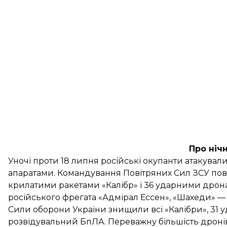
Про ніч
Уночі проти 18 липня російські окупанти атакува
апаратами. Командування Повітряних Сил ЗСУ
пов
крилатими ракетами «Калібр» і 36 ударними дронам
російського фрегата «Адмірал Ессен», «Шахеди» — 
Сили оборони України знищили всі «Калібри», 31 у
розвідувальний БпЛА. Переважну більшість дронів