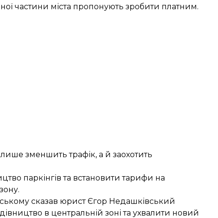
ьної частини міста пропонують зробити платним.
 лише зменшить трафік, а й заохотить
цтво паркінгів та встановити тарифи на
зону.
адському сказав юрист Єгор Недашківський
удівництво в центральній зоні та
ухвалити новий