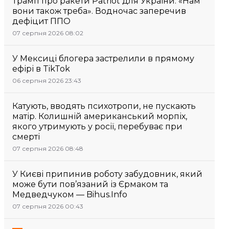
Трамп про ракети Patriot для України: «Нам
вони також треба». Водночас заперечив
дефіцит ППО
07 серпня 2026 08:02
У Мексиці блогера застрелили в прямому
ефірі в TikTok
06 серпня 2026 23:43
Катують, вводять психотропи, не пускають
матір. Колишній американський морпіх,
якого утримують у росії, перебуває при
смерті
07 серпня 2026 08:48
У Києві припинив роботу забудовник, який
може бути пов’язаний із Єрмаком та
Медведчуком — Bihus.Info
07 серпня 2026 00:43