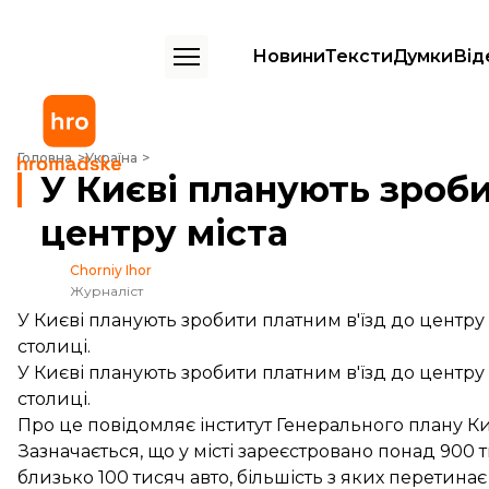
Новини
Тексти
Думки
Від
У Києві планують зробити платним в'їзд до центру міста
Головна
Україна
У Києві планують зроби
центру міста
Chorniy Ihor
Журналіст
У Києві планують зробити платним в'їзд до центру
столиці.
У Києві планують зробити платним в'їзд до центру
столиці.
Про це
повідомляє
інститут Генерального плану Ки
Зазначається, що у місті зареєстровано понад 900 т
близько 100 тисяч авто, більшість з яких перетина