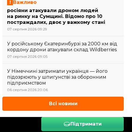
Важливо
росіяни атакували дроном людей
на ринку на Сумщині. Відомо про 10
постраждалих, двоє у важкому стані
07 серпня 2026 09:29
У російському Єкатеринбурзі за 2000 км від
кордону дрони атакували склад Wildberries
07 серпня 2026 09:05
У Німеччині затримали українця — його
підозрюють у шпигунстві за оборонним
підприємством
06 серпня 2026 20:06
Всі новини
Підтримати