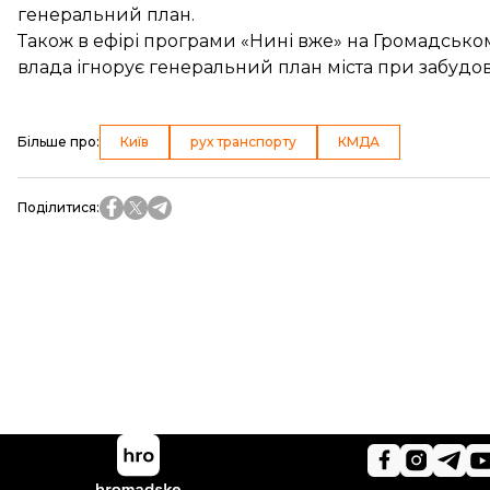
генеральний план
.
Також в ефірі програми «Нині вже» на Громадсько
влада
ігнорує генеральний план міста
при забудові
Більше про
:
Київ
рух транспорту
КМДА
Поділитися
: