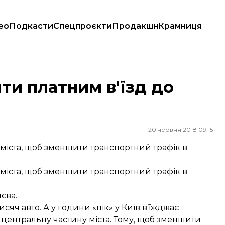
ео
Подкасти
Спецпроєкти
Продакшн
Крамниця
ти платним в'їзд до
20 червня 2018 09:15
 міста, щоб зменшити транспортний трафік в
 міста, щоб зменшити транспортний трафік в
єва.
исяч авто. А у години «пік» у Київ в’їжджає
є центральну частину міста. Тому, щоб зменшити