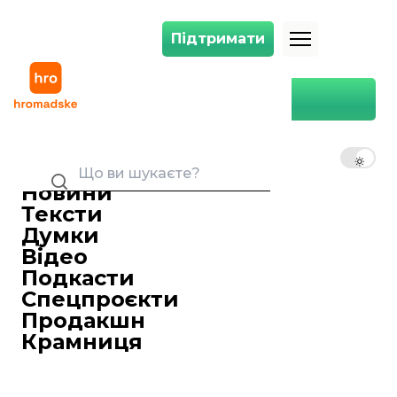
Підтримати
Підтримати
У Києві закрили вже 75 шкіл через грип та ГРВІ
Головна
Україна
У Києві закрили вже 75 шкіл
через грип та ГРВІ
UK
EN
RU
Aleksander Dmytruk
09 лютого 2018 22:13
Редактор
Новини
У Києві тимчасово зупинені заняття в 75
Тексти
школах через зростання кількості
Думки
випадків захворювання на грип та ГРВІ.
Відео
У Києві тимчасово зупинені заняття в 75
Подкасти
школах через зростання кількості
Спецпроєкти
випадків захворювання на грип та ГРВІ.
Продакшн
Про це
повідомив
перший заступник
Крамниця
голови КМДА Микола Поворозник.
«Наразі навчальний процес
призупинено у 75 школах (2127 класів)