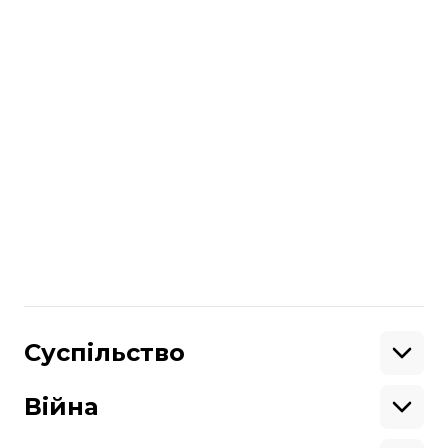
що у Києві через грип та ГРВІ
призупинено заняття у 57 школах
.
Два дні тому повідомлялось, що через
грип
у Києві закрили 20 шкіл
.
В Україні масово закривають школи
через захворювання на грип та ГРВІ.
Станом на 9 лютого
школи закрили у
Рівному
, Запоріжжі, Миколаєві, Львові та
Мукачевому.
Більше про
:
Київ
карантин
Поділитися
Суспільство
:
Освіта
Кримінал
Війна
Здоров'я
Екологія
Ветерани
Підтримати