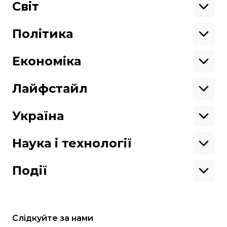
Військові
Світ
Ситуація на фронті
Крим
Північна Америка
Донбас
Латинська Америка
Політика
Підтримай hromadske.
Азія
Ми працюємо для тебе та завдяки тобі.
Африка
Закопроєкти
Будь нашим другом
Європа
Персоналії
Економіка
Геополітика
Верховна Рада
Кабінет міністрів
Бізнес
Про hromadske
Вакансії
Реформи
Енергетика
Лайфстайл
Вибори
Особисті фінанси
Команда
Тендери
Корупція
Інфраструктура
Спорт
Контакти
Крамниця
Нерухомість
Кіно
Україна
Структура
Фінансові звіти
Ціни
Музика
Театр
Київ
власності
Наші політики
Подорожі
Регіони
Наука і технології
Реклама
Карта сайту
Книги
Історія
Продакшн
Їжа
Гаджети
ШІ
Події
Космос
IT
Техніка
Слідкуйте за нами