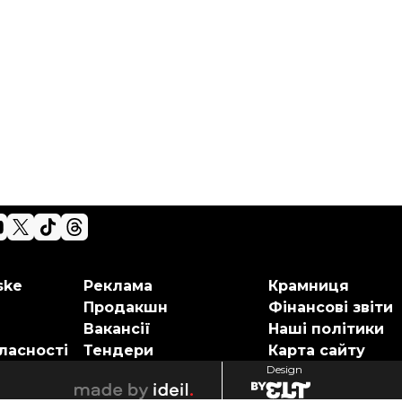
ske
Реклама
Крамниця
Продакшн
Фінансові звіти
Вакансії
Наші політики
ласності
Тендери
Карта сайту
Design
elt
ideil