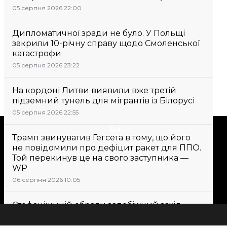
05 серпня 2026 22:00
Дипломатичної зради не було. У Польщі
закрили 10-річну справу щодо Смоленської
катастрофи
05 серпня 2026 23:22
На кордоні Литви виявили вже третій
підземний тунель для мігрантів із Білорусі
05 серпня 2026 22:55
Підтримати
Трамп звинуватив Гегсета в тому, що його
не повідомили про дефіцит ракет для ППО.
Той перекинув це на свого заступника —
Підтримай hromadske.
WP
Ми працюємо для тебе та
06 серпня 2026 10:05
завдяки тобі. Будь нашим
другом
Стефанішиній обрали запобіжний захід
у вигляді застави в 6 мільйонів гривень
06 серпня 2026 09:43