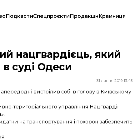
ео
Подкасти
Спецпроєкти
Продакшн
Крамниця
ву в суді Одеси
ний нацгвардієць, який
 в суді Одеси
31 липня 2019 13:45
апередодні вистрілив собі в голову в Київському
вно-територіального управління Нацгвардії
».
видатки на транспортування і похорон забезпечить
ня.