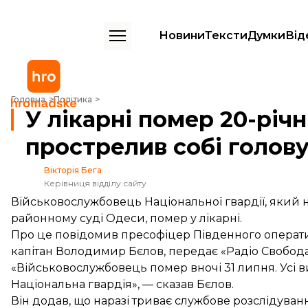
Новини
Тексти
Думки
Від
У лікарні помер 20-річний нацгвардієць, який прострелив собі голо
Головна
Політика
У лікарні помер 20-річ
прострелив собі голову
Вікторія Бега
Керівниця відділу сайту
Військовослужбовець Національної гвардії, який н
районному суді Одеси, помер у лікарні.
Про це повідомив пресофіцер Південного операти
капітан Володимир Бєлов,
передає
«Радіо Свобода
«Військовослужбовець помер вночі 31 липня. Усі 
Національна гвардія», — сказав Бєлов.
Він додав, що наразі триває службове розслідуван