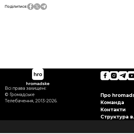
Поділитися
:
Всі права захищені:
©
Громадське
Про hromad
Телебачення
,
2013-2026.
Команда
Контакти
Структура в