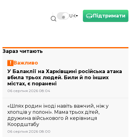
Підтримати
UK
Зараз читають
Важливо
У Балаклії на Харківщині російська атака
вбила трьох людей. Били й по інших
містах, є поранені
06 серпня 2026 08:04
«Шлях родин іноді навіть важчий, ніж у
хлопців у полоні». Мама трьох дітей,
дружина військового й керівниця
Коордштабу
06 серпня 2026 08:00