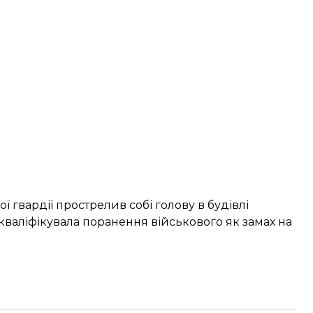
ї гвардії
прострелив собі голову
в будівлі
кваліфікувала поранення військового як замах на