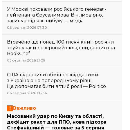
У Москві поховали російського генерал-
лейтенанта Єрусалимова. Він, імовірно,
загинув під час вибуху — медіа
06 серпня 2026 07:30
Втрачено ще понад 100 тисяч книг. росіяни
зруйнували резервний склад видавництва
BookChef
05 серпня 2026 21:09
США відновили обмін розвідданими
з Україною на попередньому рівні.
Це допомагає бити вглиб росії — Politico
06 серпня 2026 08:36
Важливо
Масований удар по Києву та області,
дефіцит ракет для ППО, нова підозра
Стефанішиній — головне за 5 серпня