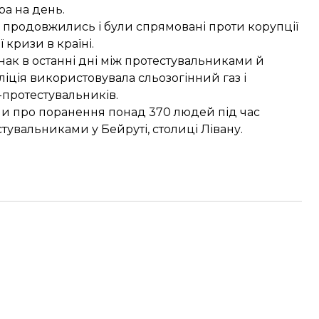
ра на день.
и продовжились і були спрямовані проти корупції
 кризи в країні.
нак в останні дні між протестувальниками й
ліція використовувала
сльозогінний газ
і
к-протестувальників.
и про поранення
понад 370 людей під час
увальниками у Бейруті, столиці Лівану.