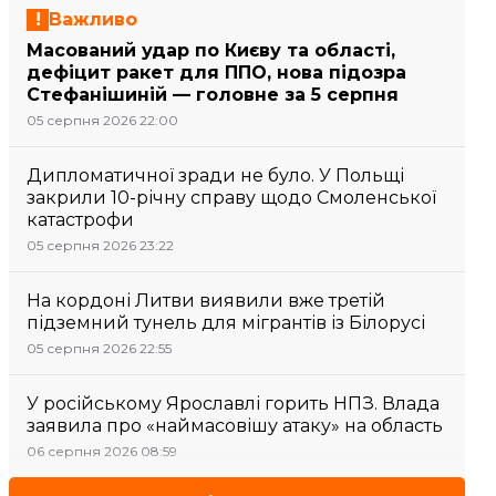
Важливо
Масований удар по Києву та області,
дефіцит ракет для ППО, нова підозра
Стефанішиній — головне за 5 серпня
05 серпня 2026 22:00
Дипломатичної зради не було. У Польщі
закрили 10-річну справу щодо Смоленської
катастрофи
05 серпня 2026 23:22
На кордоні Литви виявили вже третій
підземний тунель для мігрантів із Білорусі
05 серпня 2026 22:55
У російському Ярославлі горить НПЗ. Влада
заявила про «наймасовішу атаку» на область
06 серпня 2026 08:59