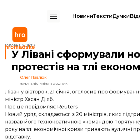
Новини
Тексти
Думки
Від
У Лівані сформували новий уряд після місяців протестів на тлі екон
Головна
Світ
У Лівані сформували но
протестів на тлі еконо
Олег Павлюк
журналіст-міжнародник
Ліван у вівторок, 21 січня, оголосив про формува
міністр Хасан Діяб.
Про це
повідомляє
Reuters.
Новий уряд складається з 20 міністрів, яких підтр
назвав його технократичною «командою порятунку»
року на тлі економічної кризи тривають вуличні про
відставку.