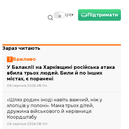
Підтримати
UK
Зараз читають
Важливо
У Балаклії на Харківщині російська атака
вбила трьох людей. Били й по інших
містах, є поранені
06 серпня 2026 08:04
«Шлях родин іноді навіть важчий, ніж у
хлопців у полоні». Мама трьох дітей,
дружина військового й керівниця
Коордштабу
06 серпня 2026 08:00