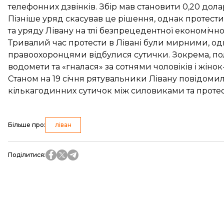
телефонних дзвінків. Збір мав становити 0,20 дола
Пізніше уряд скасував це рішення, однак протест
та уряду Лівану на тлі безпрецедентної економічної
Тривалий час протести в Лівані були мирними, од
правоохоронцями відбулися сутички. Зокрема, по
водомети та «гналася» за сотнями чоловіків і жіно
Станом на 19 січня рятувальники Лівану
повідомил
кількагодинних сутичок між силовиками та протест
Більше про
:
ліван
Поділитися
: