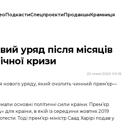
ео
Подкасти
Спецпроєкти
Продакшн
Крамниця
омічної кризи
вий уряд після місяців
мічної кризи
22 січня 2020 00:16
ння нового уряду, який очолить чинний прем’єр—
имали основні політичні сили країни. Прем’єр
 для країни, в якій із середини жовтня 2019
тести. Тоді прем'єр-міністр Саад Харірі подав у