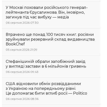
У Москві поховали російського генерал-
лейтенанта Єрусалимова. Він, імовірно,
загинув під час вибуху — медіа
06 серпня 2026 07:30
Втрачено ще понад 100 тисяч книг. росіяни
зруйнували резервний склад видавництва
BookChef
05 серпня 2026 21:09
Стефанішиній обрали запобіжний захід
у вигляді застави в 6 мільйонів гривень
06 серпня 2026 09:43
США відновили обмін розвідданими
з Україною на попередньому рівні.
Це допомагає бити вглиб росії — Politico
06 серпня 2026 08:36