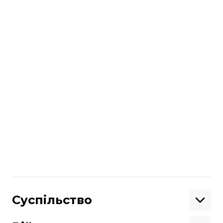
нічне «полювання» в районі
Авіамістечка.
читайте також
Училися стріляти за пів години до бою,
перевозили зброю, здавали
координати військових рф: хто
партизанив у Херсоні
Більше про
:
Запорізька область
Мелітополь
російсько-українська війна
Поділитися
:
Суспільство
Освіта