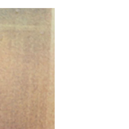
ивалю молодих українських
а «Мистецького
 липня обрати не
рного конкурсу на
ротягом двох місяців
начення ніяк не
ливість».