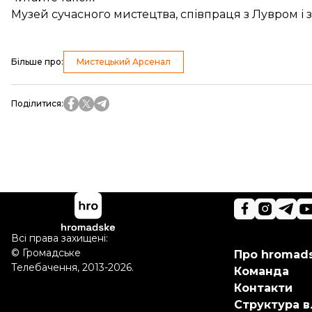
Музей сучасного мистецтва, співпраця з Лувром 
Більше про
:
Мистецький Арсенал
Поділитися
:
Всі права захищені:
©
Громадське
Про hromad
Телебачення
,
2013-2026.
Команда
Контакти
Структура в