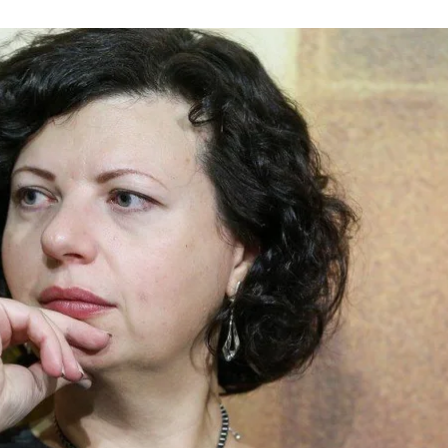
ька-Люта під час пресконференції з нагоди відкриття першого Фест
стецькому арсеналі» в Києві, 28 вересня 2017 року
В'ячеслав Ратинський / УНІАН
пня, призначило виконувачкою обов’язків директор
ймала цю посаду. Очільника установи на конкурсі 6
еналу»
.
ьниці «Мистецького арсеналу» до проведення повто
андидатів приймають протягом 30 днів, після чого п
мила, що на роботу «Мистецького арсеналу» її приз
їнської фотографії останніх 30 років під назвою «Чут