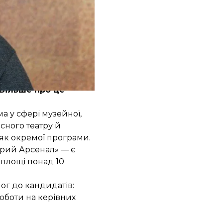
тендентів на посаду
Більше про це
а у сфері музейної,
сного театру й
як окремої програми.
арий Арсенал» — є
 площі понад 10
ог до кандидатів:
роботи на керівних