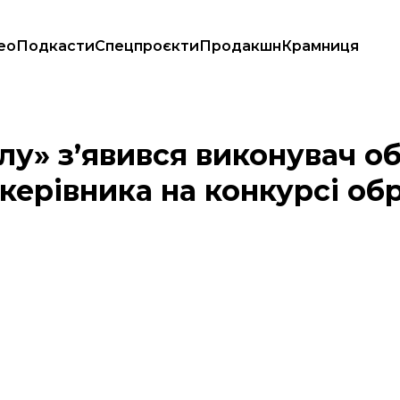
ео
Подкасти
Спецпроєкти
Продакшн
Крамниця
. Постійного керівника на конкурсі обрати не змогли
у» з’явився виконувач об
керівника на конкурсі об