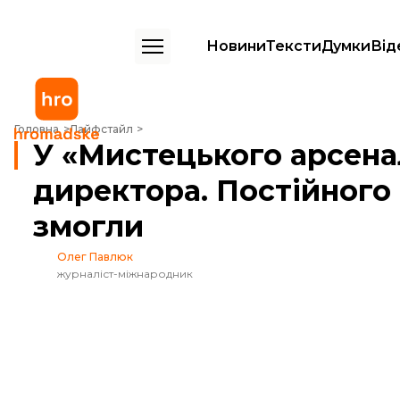
Новини
Тексти
Думки
Від
У «Мистецького арсеналу» з’явився виконувач обов’язків директора
Головна
Лайфстайл
У «Мистецького арсенал
директора. Постійного 
змогли
Олег Павлюк
журналіст-міжнародник