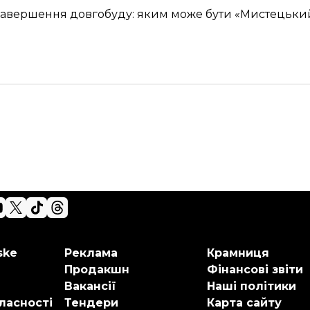
і завершення довгобуду: яким може бути «Мистецьки
ske
Реклама
Крамниця
Продакшн
Фінансові звіти
Вакансії
Наші політики
ласності
Тендери
Карта сайту