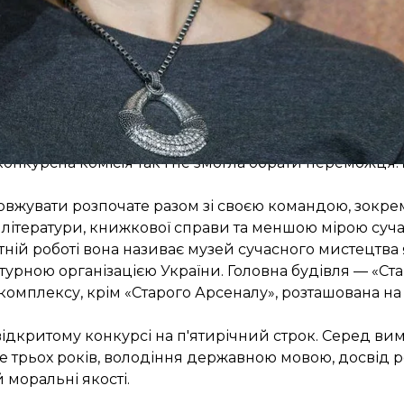
нал» із 2016 року. Вона була однією з дев’яти пре
конкурсна комісія так і не змогла обрати переможця.
вжувати розпочате разом зі своєю командою, зокрем
, літератури, книжкової справи та меншою мірою суча
ій роботі вона називає музей сучасного мистецтва 
урною організацією України. Головна будівля — «Ст
я комплексу, крім «Старого Арсеналу», розташована на
дкритому конкурсі на п'ятирічний строк. Серед вим
ше трьох років, володіння державною мовою, досвід 
 моральні якості.