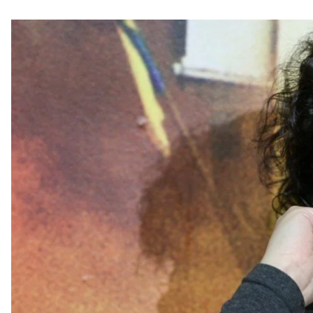
Генеральна директорка «Мистецького арсеналу» Олеся Островс
художників, у «Ми
Державне управління справами в п’ятницю, 16 ли
арсеналу» Олесю Островську—Люту, яка раніше обі
змогли.
Про це повідомила
пресслужба «Мистецького арс
Островська-Люта буде виконувати обов’язки очіл
посаду. Його оголосили 13 липня, документи від к
мають обрати директора.
У коментарі
«Суспільному»
Островська-Люта повідо
вплине. Так, 29 липня має відкритися виставка укра