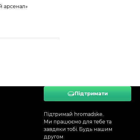
й арсенал»
Підтримати
Підтримай hromadske.
Ми працюємо для тебе та
завдяки тобі. Будь нашим
другом