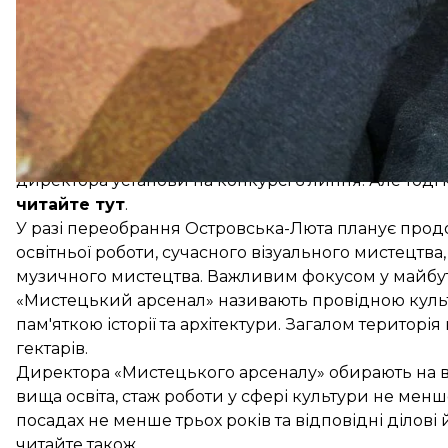
Олеся Островська-Люта очолювала «Мистецький арсе
директора установи на конкурсі 6 липня. Але тоді 
читайте тут
.
У разі переобрання Островська-Люта планує продо
освітньої роботи, сучасного візуального мистецтва
музичного мистецтва. Важливим фокусом у майбутн
«Мистецький арсенал» називають провідною культ
пам'яткою історії та архітектури. Загалом територі
гектарів.
Директора «Мистецького арсеналу» обирають на ві
вища освіта, стаж роботи у сфері культури не мен
посадах не менше трьох років та відповідні ділові й
читайте також