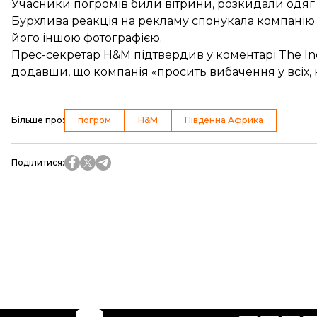
Учасники погромів били вітрини, розкидали одяг
Бурхлива реакція на рекламу спонукала компанію в
його іншою фотографією.
Прес-секретар H&M підтвердив у коментарі The I
додавши, що компанія «просить вибачення у всіх, 
Більше про
:
погром
H&M
Південна Африка
Поділитися
: