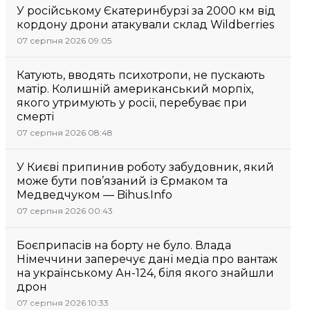
У російському Єкатеринбурзі за 2000 км від
кордону дрони атакували склад Wildberries
07 серпня 2026 09:05
Катують, вводять психотропи, не пускають
матір. Колишній американський морпіх,
якого утримують у росії, перебуває при
смерті
07 серпня 2026 08:48
У Києві припинив роботу забудовник, який
може бути пов’язаний із Єрмаком та
Медведчуком — Bihus.Info
07 серпня 2026 00:43
Боєприпасів на борту не було. Влада
Німеччини заперечує дані медіа про вантаж
на українському Ан-124, біля якого знайшли
дрон
07 серпня 2026 10:33