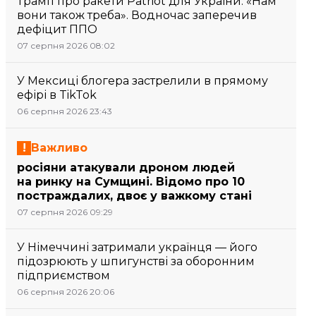
Трамп про ракети Patriot для України: «Нам
вони також треба». Водночас заперечив
дефіцит ППО
07 серпня 2026 08:02
У Мексиці блогера застрелили в прямому
ефірі в TikTok
06 серпня 2026 23:43
Важливо
росіяни атакували дроном людей
на ринку на Сумщині. Відомо про 10
постраждалих, двоє у важкому стані
07 серпня 2026 09:29
У Німеччині затримали українця — його
підозрюють у шпигунстві за оборонним
підприємством
06 серпня 2026 20:06