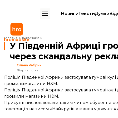
Новини
Тексти
Думки
Від
У Південній Африці громили магазини H&M через скандальну рекл
Головна
Лайфстайл
У Південній Африці г
через скандальну рекл
Олена Ребрик
Журналістка
Поліція Південної Африки застосувала гумові кулі 
громилимагазини H&M.
Поліція Південної Африки застосувала гумові кулі 
громили магазини H&M.
Присутні висловлювали таким чином обурення ре
толстовці з написом «Найкрутіша мавпа у джунглях