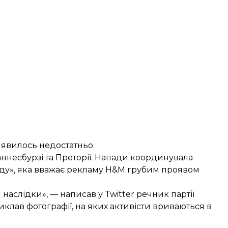
иявилось недостатньо.
оганнесбурзі та Преторії. Напади координувала
оду», яка вважає рекламу H&M грубим проявом
наслідки», — написав у Twitter речник партії
иклав фотографії, на яких активісти вриваються в