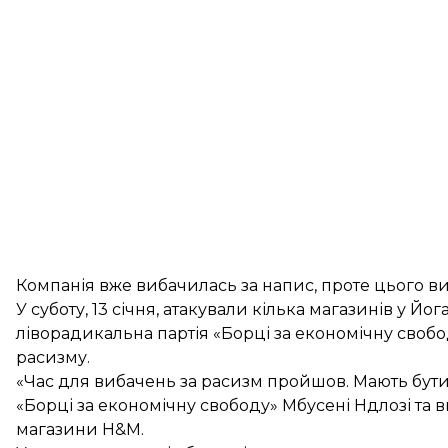
Компанія вже
вибачилась за напис
, проте цього в
У суботу, 13 січня, атакували кілька магазинів у Й
ліворадикальна партія «Борці за економічну своб
расизму.
«Час для вибачень за расизм пройшов. Мають бути 
«Борці за економічну свободу» Мбусені Ндлозі та в
магазини H&M.