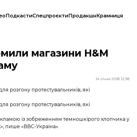
ео
Подкасти
Спецпроєкти
Продакшн
Крамниця
аму
ромили магазини H&M
аму
14 січня 2018 12:38
для розгону протестувальників, які
для розгону протестувальників, які
кламою із зобреженням темношкірого хлопчика у
»,
пише
«ВВС-Україна».