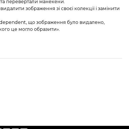
 та перевертали манекени.
идалити зображення зі своєї колекції і замінити
ndependent, що зображення було видалено,
кого це могло образити».