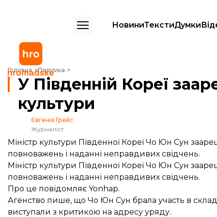
Новини
Тексти
Думки
Від
У Південній Кореї заарештували міністра культури
Головна
Політика
У Південній Кореї заар
культури
Євгенія Грейс
Журналіст
Міністр культури Південної Кореї Чо Юн Сун заар
повноважень і наданні неправдивих свідчень.
Міністр культури Південної Кореї Чо Юн Сун заар
повноважень і наданні неправдивих свідчень.
Про це
повідомляє
Yonhap.
Агенство пише, що Чо Юн Сун брала участь в склада
виступали з критикою на адресу уряду.