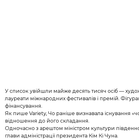
У список увійшли майже десять тисяч осіб — худож
лауреати міжнародних фестивалів і премій. Фігу
фінансування.
Як
пише
Variety, Чо раніше визнавала існування «ч
відношення до його складання.
Одночасно з арештом міністром культури південн
глави адміністрації президента Кім Кі Чуна.