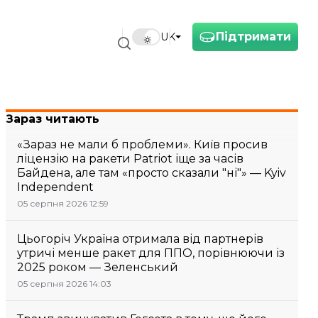
Підтримати
UK
Зараз читають
«Зараз не мали б проблеми». Київ просив
ліцензію на ракети Patriot іще за часів
Байдена, але там «просто сказали "ні"» — Kyiv
Independent
05 серпня 2026 12:59
Цьогоріч Україна отримала від партнерів
утричі менше ракет для ППО, порівнюючи із
2025 роком — Зеленський
05 серпня 2026 14:03