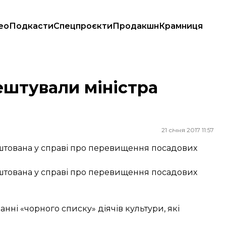
ео
Подкасти
Спецпроєкти
Продакшн
Крамниця
ештували міністра
21 січня 2017 11:57
ештована у справі про перевищення посадових
ештована у справі про перевищення посадових
нні «чорного списку» діячів культури, які