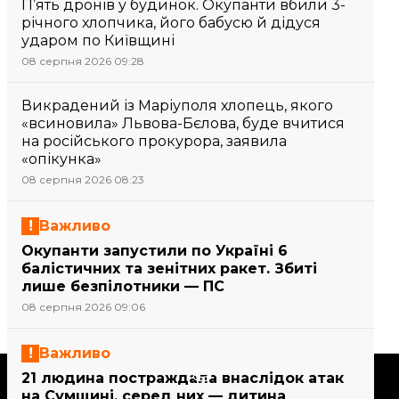
П’ять дронів у будинок. Окупанти вбили 3-
річного хлопчика, його бабусю й дідуся
ударом по Київщині
08 серпня 2026 09:28
Викрадений із Маріуполя хлопець, якого
«всиновила» Львова-Бєлова, буде вчитися
на російського прокурора, заявила
«опікунка»
08 серпня 2026 08:23
Важливо
Окупанти запустили по Україні 6
балістичних та зенітних ракет. Збиті
лише безпілотники — ПС
08 серпня 2026 09:06
Важливо
Підтримати
21 людина постраждала внаслідок атак
на Сумщині, серед них — дитина