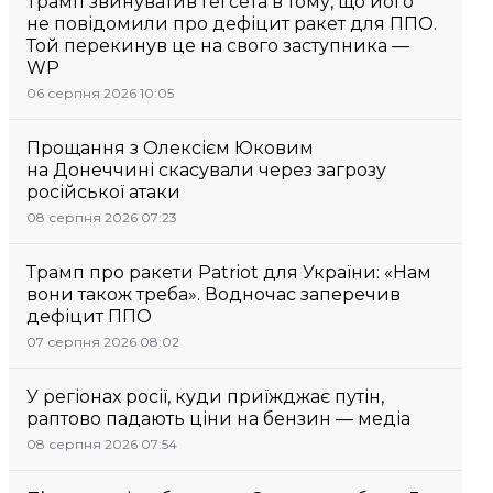
Трамп звинуватив Гегсета в тому, що його
не повідомили про дефіцит ракет для ППО.
Той перекинув це на свого заступника —
WP
06 серпня 2026 10:05
Прощання з Олексієм Юковим
на Донеччині скасували через загрозу
російської атаки
08 серпня 2026 07:23
Трамп про ракети Patriot для України: «Нам
вони також треба». Водночас заперечив
дефіцит ППО
07 серпня 2026 08:02
У регіонах росії, куди приїжджає путін,
раптово падають ціни на бензин — медіа
08 серпня 2026 07:54