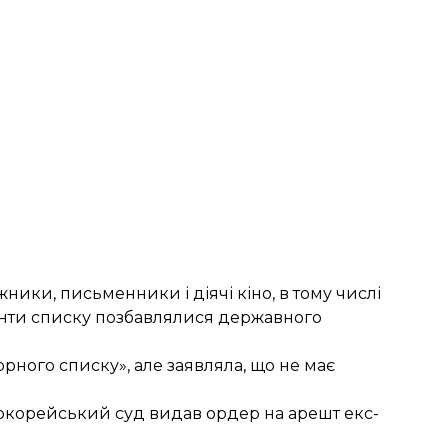
ники, письменники і діячі кіно, в тому числі
ранти списку позбавлялися державного
орного списку», але заявляла, що не має
окорейський суд видав ордер на арешт екс-