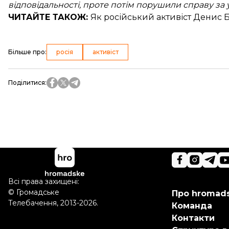
відповідальності, проте потім порушили справу за у
ЧИТАЙТЕ ТАКОЖ:
Як російський активіст Денис Б
Більше про
:
росія
активіст
Поділитися
:
Всі права захищені:
©
Громадське
Про hromad
Телебачення
,
2013-2026.
Команда
Контакти