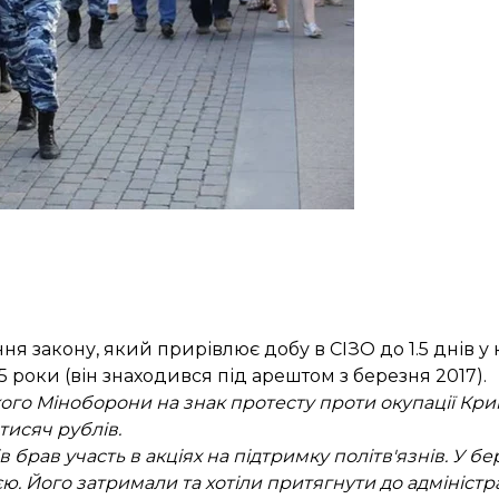
 закону, який прирівлює добу в СІЗО до 1.5 днів у ко
5 роки (він знаходився під арештом з березня 2017).
кого Міноборони на знак протесту проти окупації Кри
тисяч рублів.
ів брав участь в акціях на підтримку політв'язнів. У бе
ю. Його затримали та хотіли притягнути до адміністр