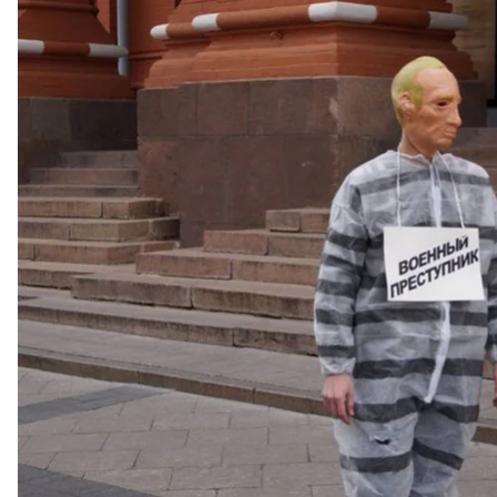
Перформанс Бахолдіна у Москві 7 ж
Обвинувачення спиралося на свідчення секретного
зазначило
видання Карспаров.ru. За словами секрет
нібито на одному із завдань підняв балаклаву так
флешку з довідкою Бахолдіна від «Правого сектору»
бойових дій.
Натомість адвокатка Світлана Сідоркіна сказала, 