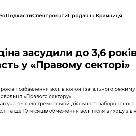
ео
Подкасти
Спецпроєкти
Продакшн
Крамниця
за участь у «Правому секторі»
діна засудили до 3,6 рокі
асть у «Правому секторі»
6 років позбавлення волі в колонії загального режиму
ровольця «Правого сектору».
участь в екстремістській діяльності забороненої в Р
і та ще 10 місяців обмеження волі після виходу з в'