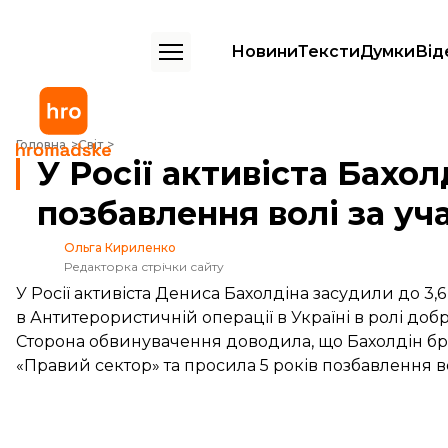
Новини
Тексти
Думки
Від
У Росії активіста Бахолдіна засудили до 3,6 років позбавлення волі 
Головна
Світ
У Росії активіста Бахол
позбавлення волі за уч
Ольга Кириленко
Редакторка стрічки сайту
У Росії активіста Дениса Бахолдіна засудили до 3,
в Антитерористичній операції в Україні в ролі доб
Сторона обвинувачення доводила, що Бахолдін брав 
«Правий сектор» та просила 5 років позбавлення вол