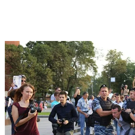
Зат
Ще один адвокат активіста Ілля Новіков зазначив, 
організації, що знімає з нього відповідальність. 
Сам Бахолдін відмовився від останнього слова.
Після оголошення вироку деякі присутні в залі кр