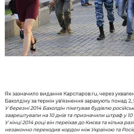
Як зазначило видання Карспаров.ru, через ухвалення
Бахолдіну за термін ув'язнення зарахують понад 2, 
У березні 2014 Бахолдін пікетував будівлю російсь
заарештували на 10 днів та призначили штраф у 10 
У кінці 2014 році він переїхав до Києва та кілька раз
незаконно переходив кордон між Україною та Росіє