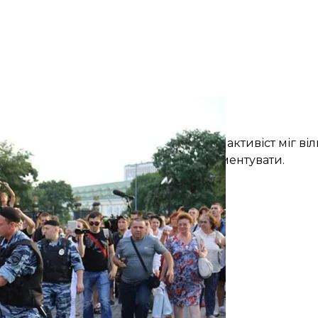
римання Дениса Бахолдіна у Москві
Василь Петров
що за два роки перебування в Україні активіст міг ві
Сторона обвинувачення відмовилася коментувати.
ичали «Ганьба».