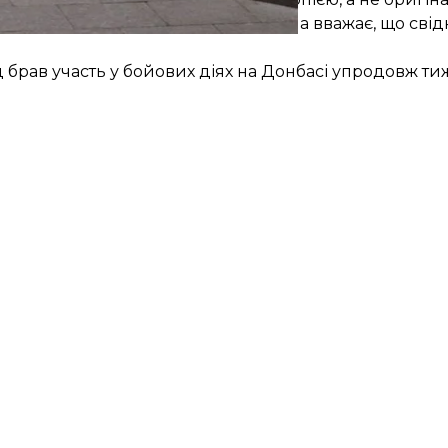
у прокуратура не робила». Також вона вважає, що сві
 брав участь у бойових діях на Донбасі упродовж тиж