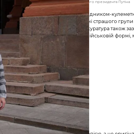
овтня 2014 року в день народження російського президента Путіна
openrussia.org
 свідка, який заявив, що був розвідником-кулемет
ного свідка, він упізнав у Бахолдіні страшого групи
, щоб було видно його обличчя. Прокуратура також за
 про участь в АТО та фотографії у військовій формі,
що довідка на флешці є лише ксерокопією, а не оригі