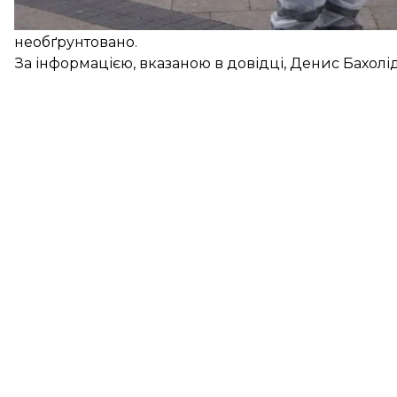
довідки не перевірена, бо ніяких запитів в Україн
необґрунтовано.
За інформацією, вказаною в довідці, Денис Бахолід