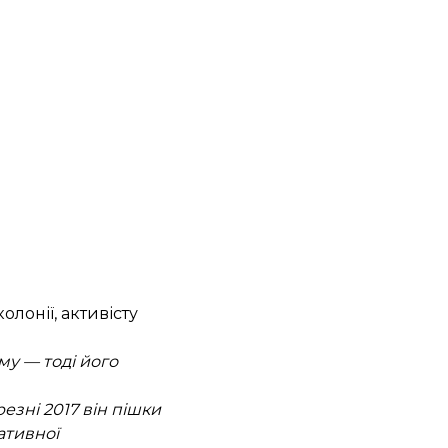
лонії, активісту
му — тоді його
резні 2017 він пішки
ативної