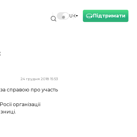
Підтримати
UK
в
24 грудня 2018 15:53
 за справою про участь
осії організації
язниці.