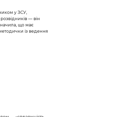
ником у ЗСУ,
 розвідників — він
значила, що має
 методички із ведення
налом — «справжність