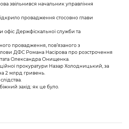
рова
звільнився начальник управління
 відкрило провадження стосовно
глави
 офіс Держфіскальної служби та
ного провадження, пов’язаного з
олови ДФС Романа Насірова про розстрочення
утата Олександра Онищенка.
пційної прокуратури Назар Холодницький, за
на 2 млрд
гривень.
слідства.
біжний захід
: як це було.