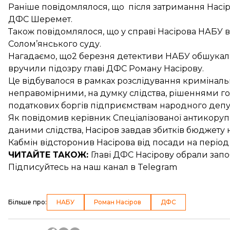
Раніше повідомлялося, що після затримання Насі
ДФС
Шеремет.
Також повідомлялося, що у справі Насірова НАБУ
Солом’янського суду
.
Нагадаємо, що2 березня детективи НАБУ обшукали
вручили
підозру главі ДФС Роману Насірову
.
Це відбувалося в рамках розслідування криміналь
неправомірними, на думку слідства, рішеннями г
податкових боргів підприємствам народного деп
Як повідомив керівник Спеціалізованої антикору
даними слідства,
Насіров завдав збитків бюджету 
Кабмін відсторонив Насірова
від посади на період 
ЧИТАЙТЕ ТАКОЖ:
Главі ДФС
Насірову обрали запо
Підписуйтесь на
наш канал
в Telegram
Більше про
:
НАБУ
Роман Насіров
ДФС