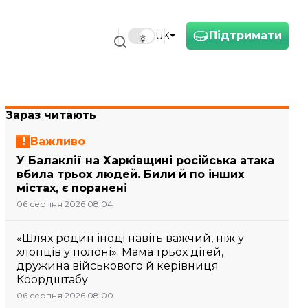
Підтримати
UK
Зараз читають
Важливо
У Балаклії на Харківщині російська атака
вбила трьох людей. Били й по інших
містах, є поранені
06 серпня 2026 08:04
«Шлях родин іноді навіть важчий, ніж у
хлопців у полоні». Мама трьох дітей,
дружина військового й керівниця
Коордштабу
06 серпня 2026 08:00