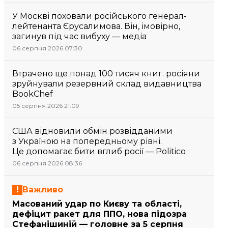
У Москві поховали російського генерал-
лейтенанта Єрусалимова. Він, імовірно,
загинув під час вибуху — медіа
06 серпня 2026 07:30
Втрачено ще понад 100 тисяч книг. росіяни
зруйнували резервний склад видавництва
BookChef
05 серпня 2026 21:09
США відновили обмін розвідданими
з Україною на попередньому рівні.
Це допомагає бити вглиб росії — Politico
06 серпня 2026 08:36
Важливо
Масований удар по Києву та області,
дефіцит ракет для ППО, нова підозра
Стефанішиній — головне за 5 серпня