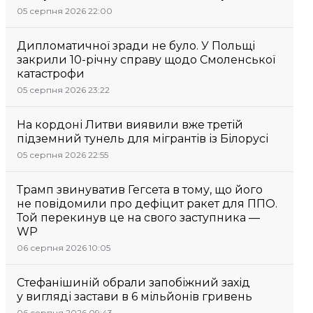
05 серпня 2026 22:00
Дипломатичної зради не було. У Польщі
закрили 10-річну справу щодо Смоленської
катастрофи
05 серпня 2026 23:22
На кордоні Литви виявили вже третій
підземний тунель для мігрантів із Білорусі
05 серпня 2026 22:55
Трамп звинуватив Гегсета в тому, що його
не повідомили про дефіцит ракет для ППО.
Той перекинув це на свого заступника —
WP
06 серпня 2026 10:05
Стефанішиній обрали запобіжний захід
у вигляді застави в 6 мільйонів гривень
06 серпня 2026 09:43