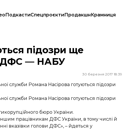
ео
Подкасти
Спецпроєкти
Продакшн
Крамниця
С — НАБУ
ються підозри ще
 ДФС — НАБУ
30 березня 2017 18:39
ьної служби Романа Насірова готуються підозри
ьної служби Романа Насірова готуються підозри
тикорупційного бюро України.
іншим працівникам ДФС України, в тому числі й
нні вказівки голови ДФС», – йдеться у