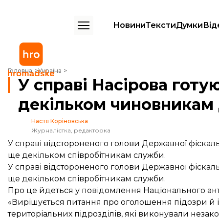
Новини
Тексти
Думки
Від
У справі Насірова готуються підозри ще декільком чиновникам ДФ
Головна
Україна
У справі Насірова готу
декільком чиновникам
Настя Коріновська
Журналістка, редакторка
У справі відстороненого голови Державної фіскал
ще декільком співробітникам служби.
У справі відстороненого голови Державної фіскал
ще декільком співробітникам служби.
Про це йдеться у
повідомлення
Національного ан
«Вирішується питання про оголошення підозри й 
територіальних підрозділів, які виконували незако