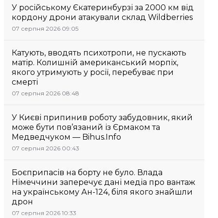
У російському Єкатеринбурзі за 2000 км від
кордону дрони атакували склад Wildberries
07 серпня 2026 09:05
Катують, вводять психотропи, не пускають
матір. Колишній американський морпіх,
якого утримують у росії, перебуває при
смерті
07 серпня 2026 08:48
У Києві припинив роботу забудовник, який
може бути пов’язаний із Єрмаком та
Медведчуком — Bihus.Info
07 серпня 2026 00:43
Боєприпасів на борту не було. Влада
Німеччини заперечує дані медіа про вантаж
на українському Ан-124, біля якого знайшли
дрон
07 серпня 2026 10:33