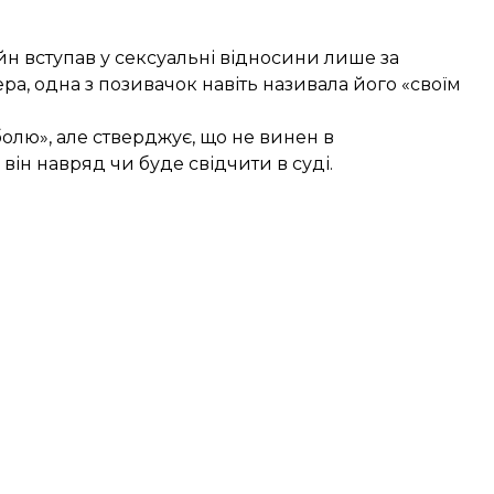
н вступав у сексуальні відносини лише за
а, одна з позивачок навіть називала його «своїм
болю», але стверджує, що не винен в
він навряд чи буде свідчити в суді.