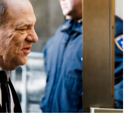
ують у сексуальних домаганнях.
ення та захист виклали свої позиції.
 був не лише «титаном Голлівуду, а й
«своєю владою й статусом у розважальній індустрії,
чують — ред.)».
 звинуватили Вайнштайна в зґвалтуванні — Міріам
ї злочин відбувся настільки давно, що не
ати її до суду як свідка.