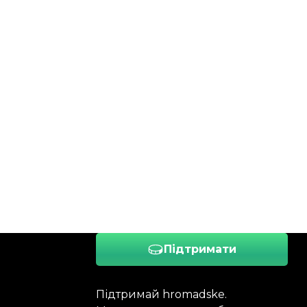
Підтримати
Підтримай hromadske.