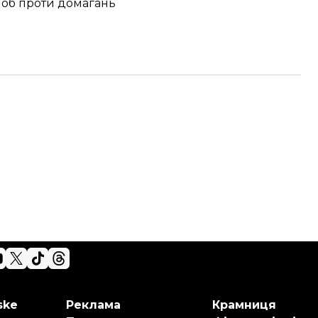
моб проти домагань
ske
Реклама
Крамниця