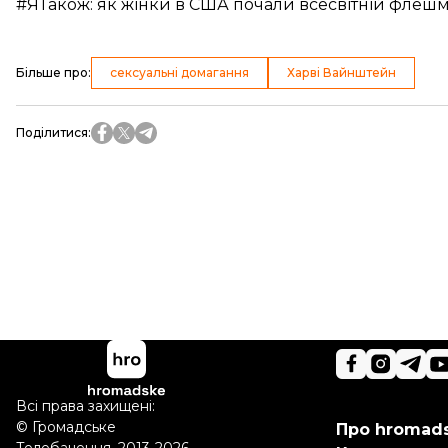
#ЯТакож: як жінки в США почали всесвітній флеш
Більше про
:
сексуальні домагання
Харві Вайнштейн
Поділитися
:
Всі права захищені:
©
Громадське
Про hromad