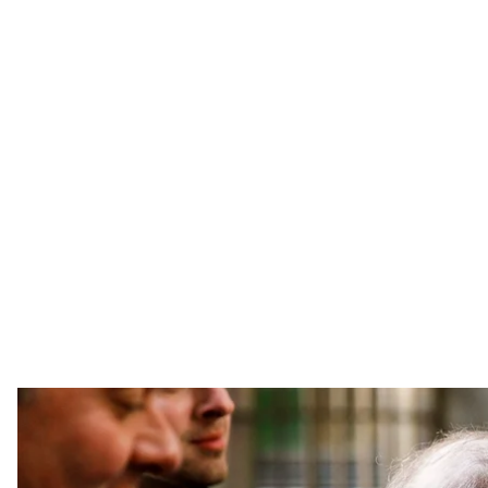
Колишній голівудський продюсер Гарві Вайнштайн прибуває раз
сексуальні домагання до Верховного су
EPA-EFE/JU
В окрузі Мангетен американського міста Нью—Йорк 