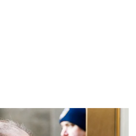
ом зі своїми адвокатами на перший день слухань у справі про
ду Нью-Йорка, США, 22 січня 2020 року
STIN LANE
розпочалися судові слухання по суті у справі