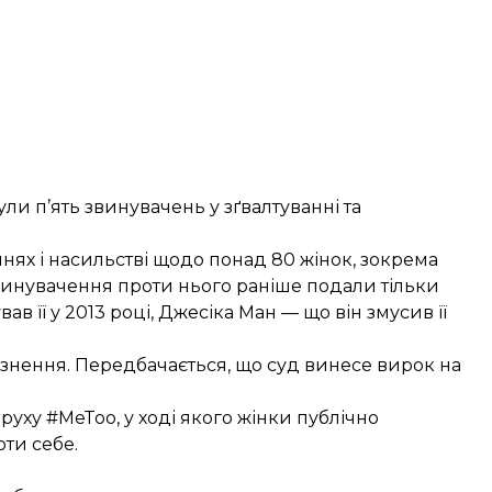
ли п’ять звинувачень у зґвалтуванні та
нях і насильстві щодо понад 80 жінок, зокрема
винувачення проти нього раніше подали тільки
вав її у 2013 році, Джесіка Ман — що він змусив її
язнення. Передбачається, що суд винесе вирок на
уху #MeToo, у ході якого жінки публічно
оти себе.