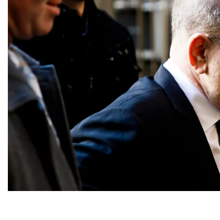
кінопродюсера Гарві Вайнштайна, якого звинувач
Як
повідомляє
BBC, на першому слуханні обвинувач
Так, прокурорка Меґан Гаст заявила, що Вайнштайн
ґвалтівником». За її словами, чоловік скористався 
аби гарантувати мовчання (жінок, що його звинува
Вона детально виклала свідчення трьох жінок, які
Галеї, Джесіки Ман і Анабели Шори. Щодо останньо
підлягає розслідуванню, однак це дозволить виклик