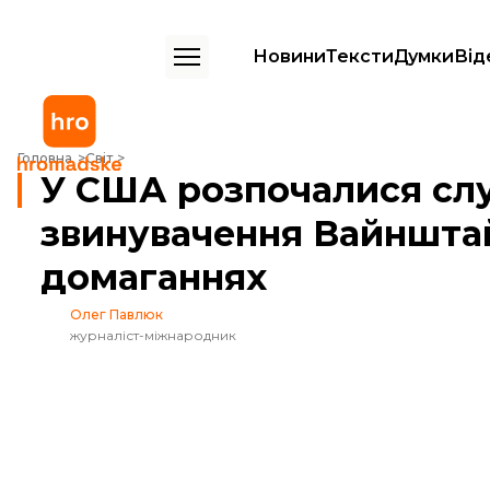
Новини
Тексти
Думки
Від
У США розпочалися слухання у справі про звинувачення Вайнштайн
Головна
Світ
У США розпочалися слу
звинувачення Вайнштай
домаганнях
Олег Павлюк
журналіст-міжнародник