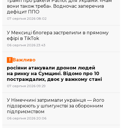
Трамп про ракети Patriot для України: «Нам
вони також треба». Водночас заперечив
дефіцит ППО
07 серпня 2026 08:02
У Мексиці блогера застрелили в прямому
ефірі в TikTok
06 серпня 2026 23:43
Важливо
росіяни атакували дроном людей
на ринку на Сумщині. Відомо про 10
постраждалих, двоє у важкому стані
07 серпня 2026 09:29
У Німеччині затримали українця — його
підозрюють у шпигунстві за оборонним
підприємством
06 серпня 2026 20:06