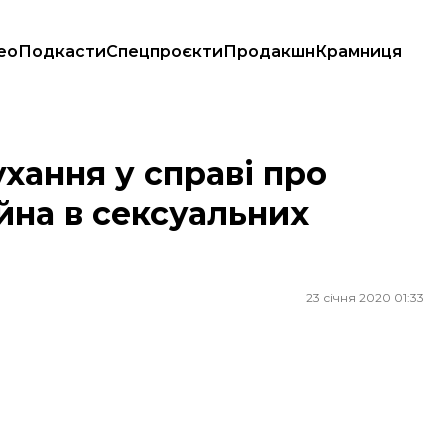
ео
Подкасти
Спецпроєкти
Продакшн
Крамниця
а в сексуальних домаганнях
хання у справі про
на в сексуальних
23 січня 2020 01:33