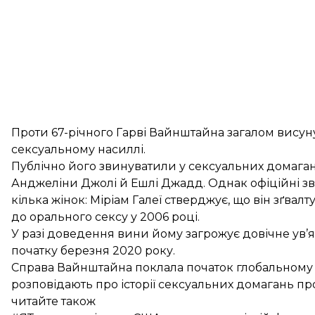
Проти 67-річного Гарві Вайнштайна загалом висуну
сексуальному насиллі.
Публічно його звинуватили у сексуальних домаган
Анджеліни Джолі й Ешлі Джадд. Однак офіційні з
кілька жінок: Міріам Галеї стверджує, що він зґвалту
до орального сексу у 2006 році.
У разі доведення вини йому загрожує довічне ув’
початку березня 2020 року.
Справа Вайнштайна поклала початок глобальному р
розповідають про історії сексуальних домагань пр
читайте також