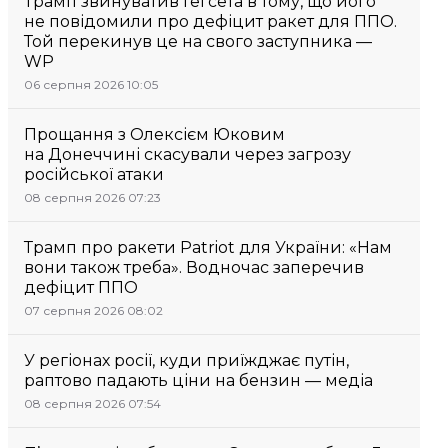
Трамп звинуватив Гегсета в тому, що його
не повідомили про дефіцит ракет для ППО.
Той перекинув це на свого заступника —
WP
06 серпня 2026 10:05
Прощання з Олексієм Юковим
на Донеччині скасували через загрозу
російської атаки
08 серпня 2026 07:23
Трамп про ракети Patriot для України: «Нам
вони також треба». Водночас заперечив
дефіцит ППО
07 серпня 2026 08:02
У регіонах росії, куди приїжджає путін,
раптово падають ціни на бензин — медіа
08 серпня 2026 07:54