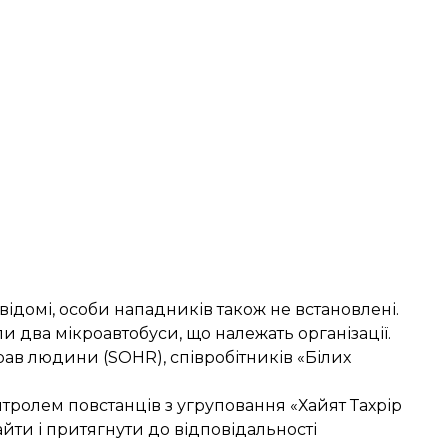
ідомі, особи нападників також не встановлені.
и два мікроавтобуси, що належать організації.
ав людини (SOHR), співробітників «Білих
нтролем повстанців з угруповання «Хайят Тахрір
ти і притягнути до відповідальності