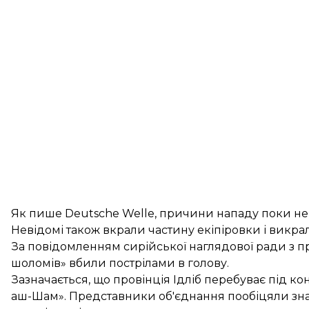
Як
пише
Deutsche Welle, причини нападу поки нев
Невідомі також вкрали частину екіпіровки і викрал
За повідомленням сирійської наглядової ради з пр
шоломів» вбили пострілами в голову.
Зазначається, що провінція Ідліб перебуває під ко
аш-Шам». Представники об'єднання пообіцяли знай