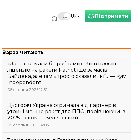
Підтримати
UK
Зараз читають
«Зараз не мали б проблеми». Київ просив
ліцензію на ракети Patriot іще за часів
Байдена, але там «просто сказали "ні"» — Kyiv
Independent
05 серпня 2026 12:59
Цьогоріч Україна отримала від партнерів
утричі менше ракет для ППО, порівнюючи із
2025 роком — Зеленський
05 серпня 2026 14:03