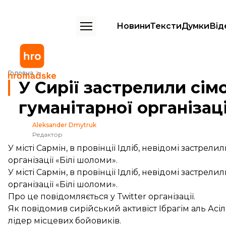
Новини
Тексти
Думки
Від
У Сирії застрелили сімох співробітників гуманітарної організації «Б
Головна
У Сирії застрелили сім
гуманітарної організац
Aleksander Dmytruk
Редактор
У місті Сармін, в провінції Ідліб, невідомі застрели
організації «Білі шоломи».
У місті Сармін, в провінції Ідліб, невідомі застрели
організації «Білі шоломи».
Про це
повідомляється
у Twitter організації.
Як повідомив сирійський активіст Ібрагім аль Асі
лідер місцевих бойовиків.