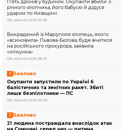
П’ять дронів у будинок. Окупанти вбили 3-
річного хлопчика, його бабусю й дідуся
ударом по Київщині
08 серпня 2026 09:28
Викрадений із Маріуполя хлопець, якого
«всиновила» Львова-Бєлова, буде вчитися
на російського прокурора, заявила
«опікунка»
08 серпня 2026 08:23
Важливо
Окупанти запустили по Україні 6
балістичних та зенітних ракет. Збиті
лише безпілотники — ПС
08 серпня 2026 09:06
Важливо
21 людина постраждала внаслідок атак
на Сумщині, серед них — дитина