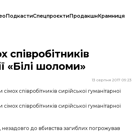
ео
Подкасти
Спецпроєкти
Продакшн
Крамниця
ілі шоломи»
ох співробітників
ії «Білі шоломи»
13 серпня 2017 09:23
ли сімох співробітників сирійської гуманітарної
ли сімох співробітників сирійської гуманітарної
л, незадовго до вбивства загиблих погрожував