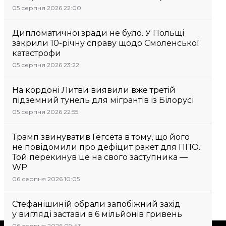
05 серпня 2026 22:00
Дипломатичної зради не було. У Польщі
закрили 10-річну справу щодо Смоленської
катастрофи
05 серпня 2026 23:22
На кордоні Литви виявили вже третій
підземний тунель для мігрантів із Білорусі
05 серпня 2026 22:55
Трамп звинуватив Гегсета в тому, що його
не повідомили про дефіцит ракет для ППО.
Той перекинув це на свого заступника —
WP
06 серпня 2026 10:05
Стефанішиній обрали запобіжний захід
у вигляді застави в 6 мільйонів гривень
06 серпня 2026 09:43