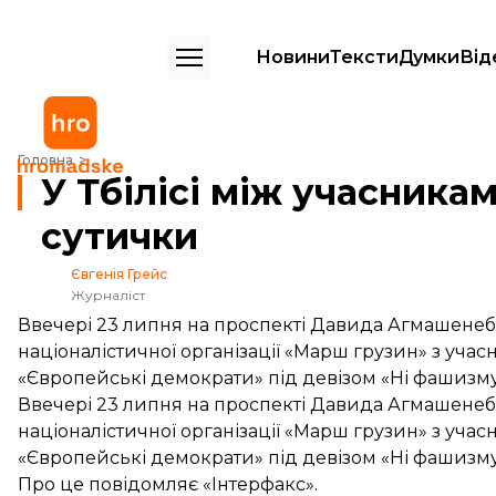
Новини
Тексти
Думки
Від
У Тбілісі між учасниками двох акцій сталися сутички
Головна
У Тбілісі між учасника
сутички
Євгенія Грейс
Журналіст
Ввечері 23 липня на проспекті Давида Агмашенебел
націоналістичної організації «Марш грузин» з учас
«Європейські демократи» під девізом «Ні фашизму в
Ввечері 23 липня на проспекті Давида Агмашенебел
націоналістичної організації «Марш грузин» з учас
«Європейські демократи» під девізом «Ні фашизму в
Про це
повідомляє
«Інтерфакс».