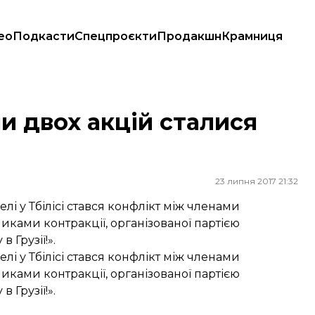
ео
Подкасти
Спецпроєкти
Продакшн
Крамниця
ми двох акцій сталися
23 липня 2017 21:32
і у Тбілісі стався конфлікт між членами
никами контракції, організованої партією
 Грузії!».
і у Тбілісі стався конфлікт між членами
никами контракції, організованої партією
 Грузії!».