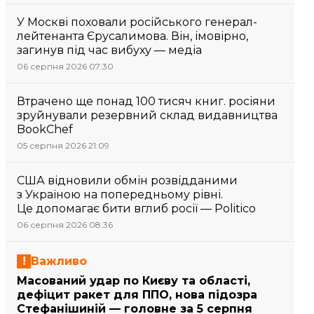
У Москві поховали російського генерал-
лейтенанта Єрусалимова. Він, імовірно,
загинув під час вибуху — медіа
06 серпня 2026 07:30
Втрачено ще понад 100 тисяч книг. росіяни
зруйнували резервний склад видавництва
BookChef
05 серпня 2026 21:09
США відновили обмін розвідданими
з Україною на попередньому рівні.
Це допомагає бити вглиб росії — Politico
06 серпня 2026 08:36
Важливо
Масований удар по Києву та області,
дефіцит ракет для ППО, нова підозра
Стефанішиній — головне за 5 серпня