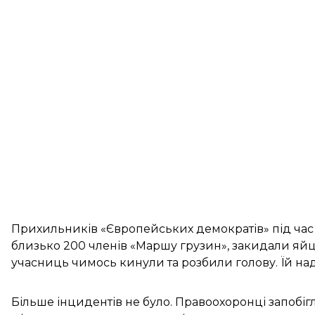
Прихильників «Європейських демократів» під час 
близько 200 членів «Маршу грузин», закидали яй
учасниць чимось кинули та розбили голову. Їй н
Більше інцидентів не було. Правоохоронці запобігл