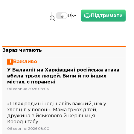
Підтримати
UK
Зараз читають
Важливо
У Балаклії на Харківщині російська атака
вбила трьох людей. Били й по інших
містах, є поранені
06 серпня 2026 08:04
«Шлях родин іноді навіть важчий, ніж у
хлопців у полоні». Мама трьох дітей,
дружина військового й керівниця
Коордштабу
06 серпня 2026 08:00