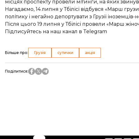
місцях проспекту провели мітинги, на яких звину
Нагадаємо, 14 липня у Тбілісі відбувся «Марш гру
політику і негайно депортувати з Грузії іноземців-н
Після цього 19 липня у Тбілісі провели
«Марш жіноч
Підписуйтесь на
наш канал
в Telegram
Більше про
:
Грузія
сутички
акція
Поділитися
: