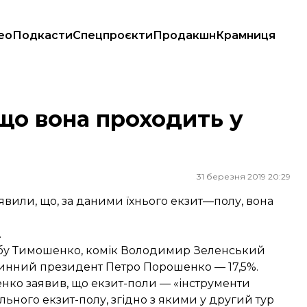
ео
Подкасти
Спецпроєкти
Продакшн
Крамниця
що вона проходить у
31 березня 2019 20:29
явили, що, за даними їхнього екзит—полу, вона
.
штабу Тимошенко, комік Володимир Зеленський
 чинний президент Петро Порошенко — 17,5%.
нко заявив, що екзит-поли — «інструменти
льного екзит-полу, згідно з якими у другий тур