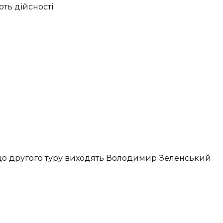
ть дійсності.
до другого туру
виходять Володимир Зеленський