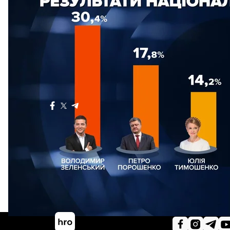
Сьогодні, 31 березня, в Україні відбулися вибори ш
почали працювати з 8 ранку, проголосувати можна
Детально про вибори читайте в
текстовому онлайн
марафон
.
Більше про
:
Юлія Тимошенко
вибори-2019
Поділитися
: