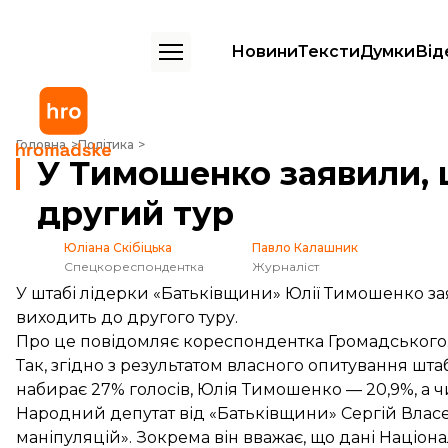
Новини
Тексти
Думки
Від
У Тимошенко заявили, що вона проходить у другий тур
Головна
Політика
У Тимошенко заявили, 
другий тур
Юліана Скібіцька
Павло Калашник
Спецкореспондентка
Журналіст
У штабі лідерки «Батьківщини» Юлії Тимошенко за
виходить до другого туру.
Про це повідомляє кореспондентка Громадського
Так, згідно з результатом власного опитування 
набирає 27% голосів, Юлія Тимошенко — 20,9%, а
Народний депутат від «Батьківщини» Сергій Власе
маніпуляцій». Зокрема він вважає, що дані Націона