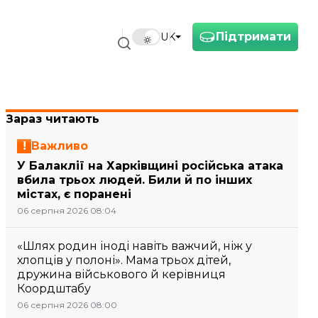
Підтримати
UK
Зараз читають
Важливо
У Балаклії на Харківщині російська атака
вбила трьох людей. Били й по інших
містах, є поранені
06 серпня 2026 08:04
«Шлях родин іноді навіть важчий, ніж у
хлопців у полоні». Мама трьох дітей,
дружина військового й керівниця
Коордштабу
06 серпня 2026 08:00