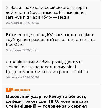
У Москві поховали російського генерал-
лейтенанта Єрусалимова. Він, імовірно,
загинув під час вибуху — медіа
06 серпня 2026 07:30
Втрачено ще понад 100 тисяч книг. росіяни
зруйнували резервний склад видавництва
BookChef
05 серпня 2026 21:09
США відновили обмін розвідданими
з Україною на попередньому рівні.
Це допомагає бити вглиб росії — Politico
06 серпня 2026 08:36
Важливо
Масований удар по Києву та області,
дефіцит ракет для ППО, нова підозра
Стефанішиній — головне за 5 серпня