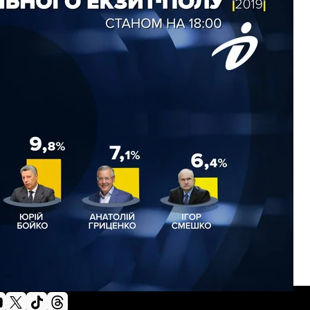
остого президента. Дільниці по всій країні
 було до 20 години.
і
Громадського. Також дивіться наш
онлайн-