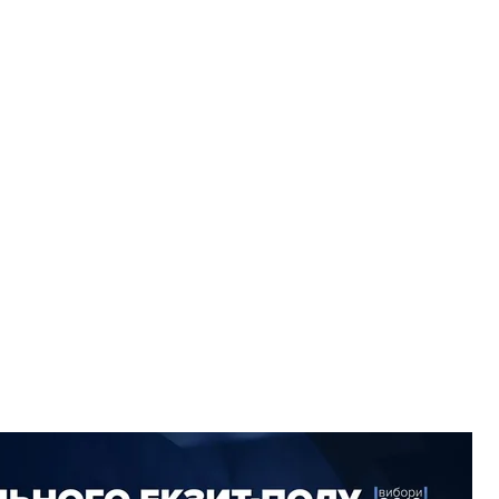
т-полу станом на 18:00
чні ініціативи»