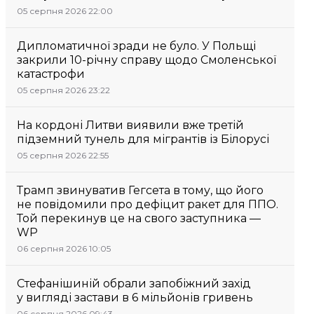
05 серпня 2026 22:00
Дипломатичної зради не було. У Польщі
закрили 10-річну справу щодо Смоленської
катастрофи
05 серпня 2026 23:22
На кордоні Литви виявили вже третій
підземний тунель для мігрантів із Білорусі
05 серпня 2026 22:55
Трамп звинуватив Гегсета в тому, що його
не повідомили про дефіцит ракет для ППО.
Той перекинув це на свого заступника —
WP
06 серпня 2026 10:05
Стефанішиній обрали запобіжний захід
у вигляді застави в 6 мільйонів гривень
06 серпня 2026 09:43