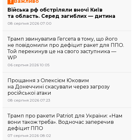
Важливо
Війська рф обстріляли вночі Київ
та область. Серед загиблих — дитина
08 серпня 2026 07:00
Трамп звинуватив Гегсета в тому, що його
не повідомили про дефіцит ракет для ППО.
Той перекинув це на свого заступника —
WP
06 серпня 2026 10:05
Прощання з Олексієм Юковим
на Донеччині скасували через загрозу
російської атаки
08 серпня 2026 07:23
Трамп про ракети Patriot для України: «Нам
вони також треба». Водночас заперечив
дефіцит ППО
07 серпня 2026 08:02