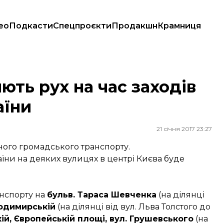
ео
Подкасти
Спецпроєкти
Продакшн
Крамниця
раїни
ють рух на час заходів
аїни
21 січня 2017 23:27
много громадського транспорту.
аїни на деяких вулицях в центрі Києва буде
анспорту на
бульв. Тараса Шевченка
(на ділянці
лодимирській
(на ділянці від вул. Льва Толстого до
ій, Європейській площі, вул. Грушевського
(на