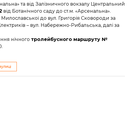
Арсенальна» та від Залізничного вокзалу Центральний
2
від Ботанічного саду до ст.м. «Арсенальна».
. Милославської до вул. Григорія Сковороди за
Електриків – вул. Набережно-Рибальська, далі за
ення нічного
тролейбусного маршруту №
0.
вулиці