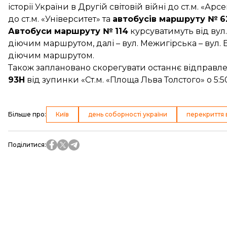
історії України в Другій світовій війні до ст.м. «
до ст.м. «Університет» та
автобусів маршруту № 6
Автобуси маршруту № 114
курсуватимуть від вул
діючим маршрутом, далі – вул. Межигірська – вул. 
діючим маршрутом.
Також заплановано скорегувати останнє відправл
93Н
від зупинки «Ст.м. «Площа Льва Толстого» о 5:5
Більше про
:
Київ
день соборності україни
перекриття 
Поділитися
: