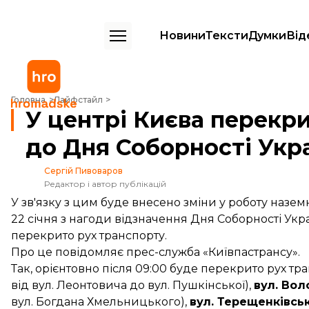
Новини
Тексти
Думки
Від
У центрі Києва перекриють рух на час заходів до Дня Соборності Ук
Головна
Лайфстайл
У центрі Києва перекри
до Дня Соборності Укр
Сергій Пивоваров
Редактор і автор публікацій
У зв'язку з цим буде внесено зміни у роботу назе
22 січня з нагоди відзначення Дня Соборності Укр
перекрито рух транспорту.
Про це
повідомляє
прес-служба «Київпастрансу».
Так, орієнтовно після 09:00 буде перекрито рух тр
від вул. Леонтовича до вул. Пушкінської),
вул. Во
вул. Богдана Хмельницького),
вул. Терещенківськ