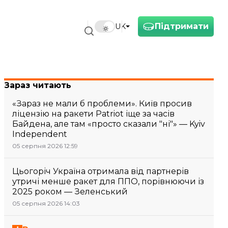
Підтримати
UK
Зараз читають
«Зараз не мали б проблеми». Київ просив
ліцензію на ракети Patriot іще за часів
Байдена, але там «просто сказали "ні"» — Kyiv
Independent
05 серпня 2026 12:59
Цьогоріч Україна отримала від партнерів
утричі менше ракет для ППО, порівнюючи із
2025 роком — Зеленський
05 серпня 2026 14:03