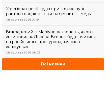
У регіонах росії, куди приїжджає путін,
раптово падають ціни на бензин — медіа
08 серпня 2026 07:54
Викрадений із Маріуполя хлопець, якого
«всиновила» Львова-Бєлова, буде вчитися
на російського прокурора, заявила
«опікунка»
08 серпня 2026 08:23
Всі новини