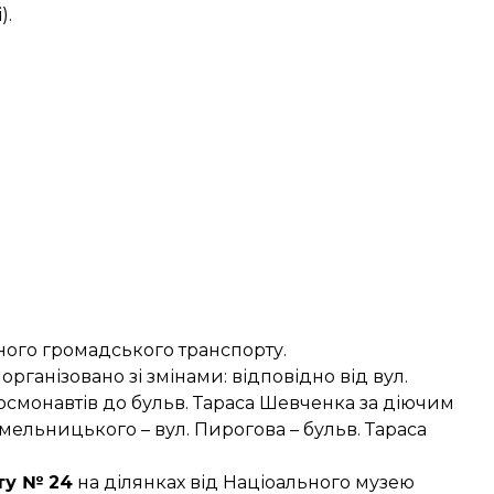
).
много громадського транспорту.
організовано зі змінами: відповідно від вул.
 Космонавтів до бульв. Тараса Шевченка за діючим
Хмельницького – вул. Пирогова – бульв. Тараса
ту № 24
на ділянках від Націоального музею