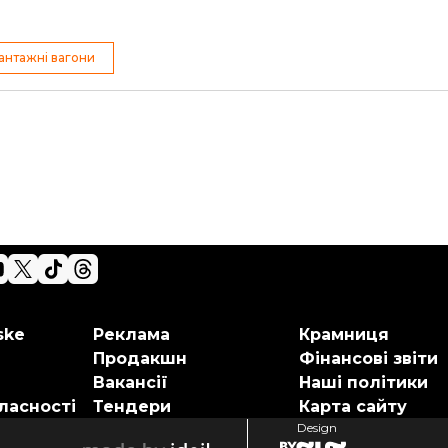
антажні вагони
ske
Реклама
Крамниця
Продакшн
Фінансові звіти
Вакансії
Наші політики
ласності
Тендери
Карта сайту
Design