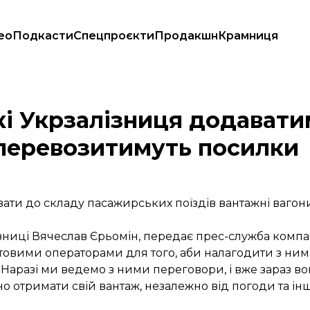
ео
Подкасти
Спецпроєкти
Продакшн
Крамниця
 поїздів, перевозитимуть посилки
кі Укрзалізниця додавати
 перевозитимуть посилки
ти до складу пасажирських поїздів вантажні вагони.
зниці Вячеслав Єрьомін,
передає
прес-служба компан
товими операторами для того, аби налагодити з ним
. Наразі ми ведемо з ними переговори, і вже зараз в
но отримати свій вантаж, незалежно від погоди та інш