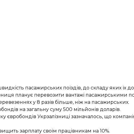
швидкість пасажирських поїздів, до складу яких їх д
ізниця планує перевозити
вантажі пасажирськими п
перевезеннях
у 8 разів більше
, ніж на пасажирських.
бондів на загальну суму
500 мільйонів доларів
.
ку євробондів Укрзалізниці зазначалось, що компані
вищить зарплату своїм
працівникам на 10%
.