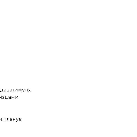
одаватимуть.
оїздами
.
я планує