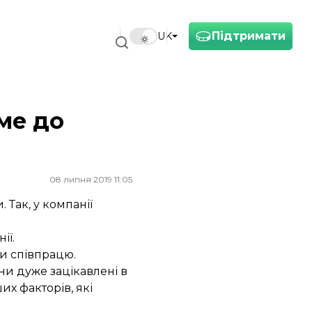
Підтримати
UK
ме до
08 липня 2019 11:05
 Так, у компанії
ії.
и співпрацю.
они дуже зацікавлені в
их факторів, які