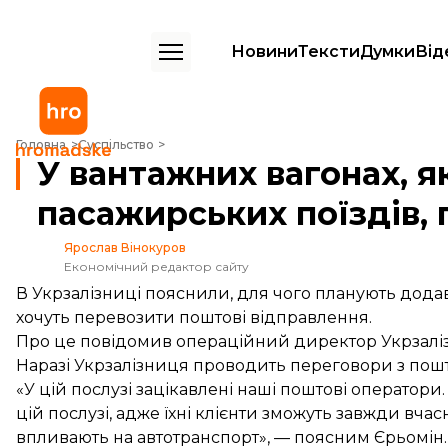
Новини
Тексти
Думки
Від
У вантажних вагонах, які Укрзалізниця додаватиме до пасажирських
Головна
Суспільство
У вантажних вагонах, я
пасажирських поїздів,
Ярослав Вінокуров
Економічний редактор сайту
В Укрзалізниці пояснили, для чого планують додава
хочуть перевозити поштові відправлення.
Про це повідомив операційний директор Укрзалі
Наразі Укрзалізниця проводить переговори з пош
«У цій послузі зацікавлені наші поштові оператори
цій послузі, адже їхні клієнти зможуть завжди вчас
впливають на автотранспорт», — поясним Єрьомін.