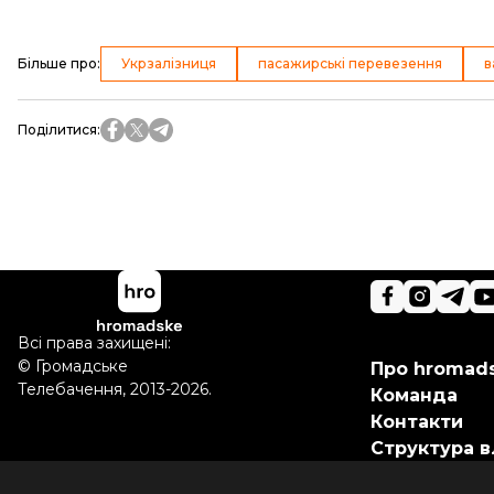
Більше про
:
Укрзалізниця
пасажирські перевезення
в
Поділитися
:
Всі права захищені:
©
Громадське
Про hromad
Телебачення
,
2013-2026.
Команда
Контакти
Структура в