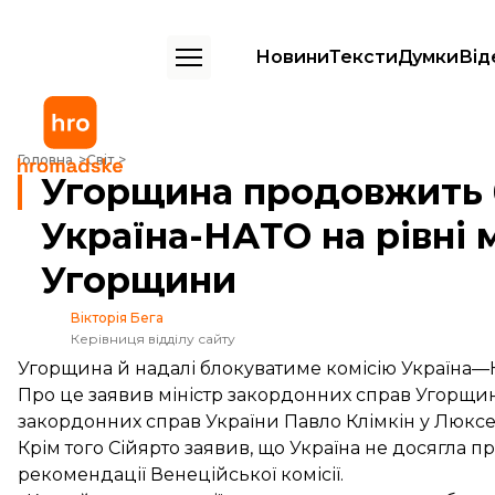
Новини
Тексти
Думки
Від
Угорщина продовжить блокувати комісію Україна-НАТО на рівні мін
Головна
Світ
Угорщина продовжить 
Україна-НАТО на рівні 
Угорщини
Вікторія Бега
Керівниця відділу сайту
Угорщина й надалі блокуватиме комісію Україна—НА
Про це заявив міністр закордонних справ Угорщини 
закордонних справ України Павло Клімкін у Люксе
Крім того Сійярто заявив, що Україна не досягла пр
рекомендації Венеційської комісії.