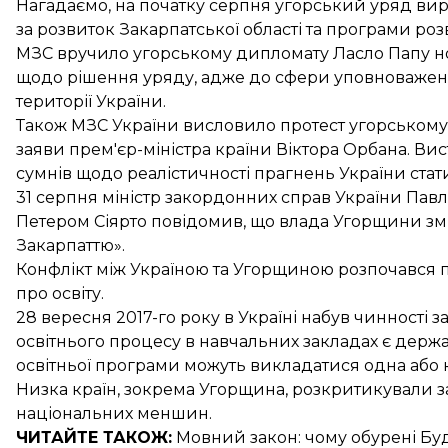
Нагадаємо, на початку серпня угорський уряд ви
за розвиток Закарпатської області та програми ро
МЗС вручило угорському дипломату Ласло Папу но
щодо рішення уряду, адже до сфери уповноважено
території України.
Також МЗС України висловило
протест угорськом
заяви прем'єр-міністра країни Віктора Орбана. Ви
сумнів щодо реалістичності прагнень України стат
31 серпня міністр закордонних справ України Пав
Петером Сіярто повідомив, що
влада Угорщини зм
Закарпаттю».
Конфлікт між Україною та Угорщиною розпочався 
про освіту.
28 вересня 2017-го року в Україні
набув чинності з
освітнього процесу в навчальних закладах є держа
освітньої програми можуть викладатися одна або к
Низка країн, зокрема Угорщина, розкритикували за
національних меншин.
ЧИТАЙТЕ ТАКОЖ:
Мовний закон:
чому обурені
Буд