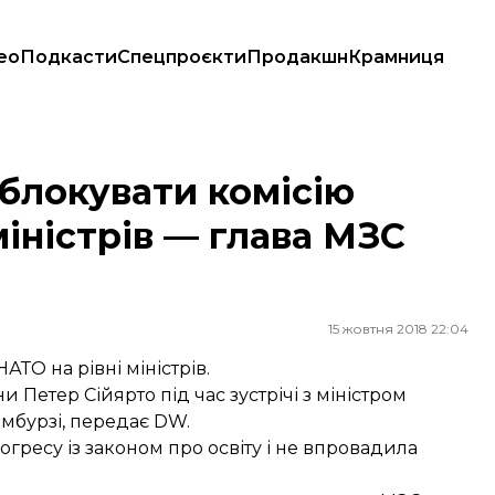
ео
Подкасти
Спецпроєкти
Продакшн
Крамниця
істрів — глава МЗС Угорщини
блокувати комісію
міністрів — глава МЗС
15 жовтня 2018 22:04
ТО на рівні міністрів.
Петер Сійярто під час зустрічі з міністром
мбурзі, передає DW.
огресу із законом про освіту і не впровадила