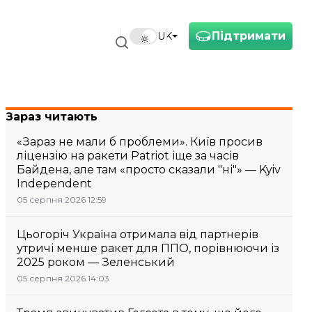
Підтримати
UK
Зараз читають
«Зараз не мали б проблеми». Київ просив
ліцензію на ракети Patriot іще за часів
Байдена, але там «просто сказали "ні"» — Kyiv
Independent
05 серпня 2026 12:59
Цьогоріч Україна отримала від партнерів
утричі менше ракет для ППО, порівнюючи із
2025 роком — Зеленський
05 серпня 2026 14:03