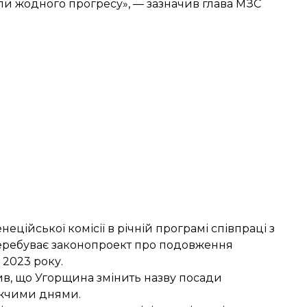
или жодного прогресу», — зазначив глава МЗС
ційської комісії в річній програмі співпраці з
перебуває законопроект про подовження
 2023 року.
явив, що Угорщина
змінить назву посади
ижчими днями.