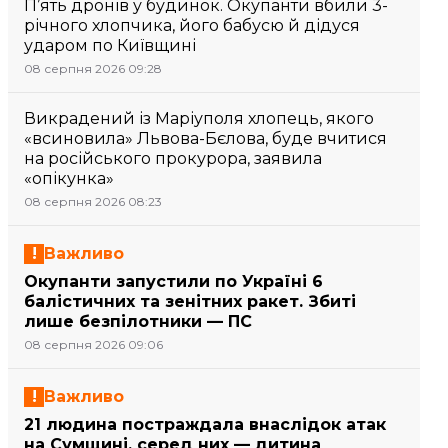
П’ять дронів у будинок. Окупанти вбили 3-
річного хлопчика, його бабусю й дідуся
ударом по Київщині
08 серпня 2026 09:28
Викрадений із Маріуполя хлопець, якого
«всиновила» Львова-Бєлова, буде вчитися
на російського прокурора, заявила
«опікунка»
08 серпня 2026 08:23
Важливо
Окупанти запустили по Україні 6
балістичних та зенітних ракет. Збиті
лише безпілотники — ПС
08 серпня 2026 09:06
Важливо
21 людина постраждала внаслідок атак
на Сумщині, серед них — дитина