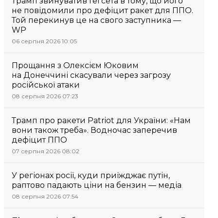
Трамп звинуватив Гегсета в тому, що його
не повідомили про дефіцит ракет для ППО.
Той перекинув це на свого заступника —
WP
06 серпня 2026 10:05
Прощання з Олексієм Юковим
на Донеччині скасували через загрозу
російської атаки
08 серпня 2026 07:23
Трамп про ракети Patriot для України: «Нам
вони також треба». Водночас заперечив
дефіцит ППО
07 серпня 2026 08:02
У регіонах росії, куди приїжджає путін,
раптово падають ціни на бензин — медіа
08 серпня 2026 07:54