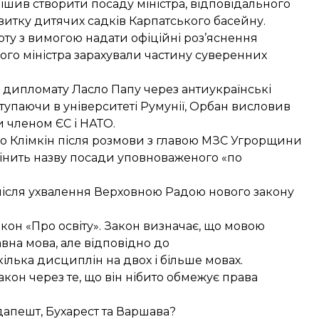
рішив
створити посаду міністра
, відповідального
звитку дитячих садків Карпатського басейну.
ту з вимогою надати офіційні роз’яснення
го міністра зарахували частину суверенних
у дипломату
Ласло Папу через антиукраїнські
ступаючи в університеті Румунії, Орбан висловив
и членом ЄС і НАТО.
ло Клімкін після розмови з главою МЗС Угрорщини
інить назву посади
уповноваженого «по
після ухвалення Верховною Радою нового закону
акон «Про освіту»
. Закон визначає, що мовою
вна мова, але відповідно до
ілька дисциплін на двох і більше мовах.
кон через те, що він нібито обмежує права
апешт, Бухарест та Варшава?