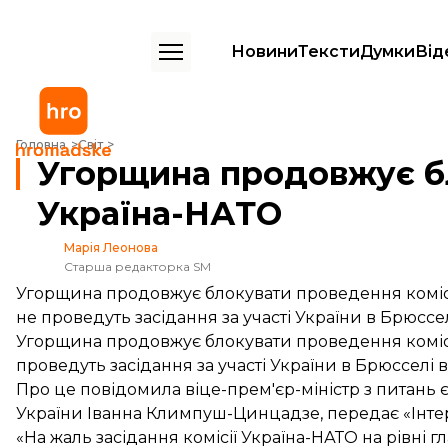
Новини
Тексти
Думки
Від
Угорщина продовжує блокувати комісію Україна-НАТО
Головна
Світ
Угорщина продовжує б
Україна-НАТО
Марія Леонова
Старша редакторка SM
Угорщина продовжує блокувати проведення комісі
не проведуть засідання за участі України в Брюссе
Угорщина продовжує блокувати проведення комісі
проведуть засідання за участі України в Брюсселі в
Про це повідомила віце-прем'єр-міністр з питань є
України Іванна Климпуш-Цинцадзе, передає «Інте
«На жаль засідання комісії Україна-НАТО на рівні г