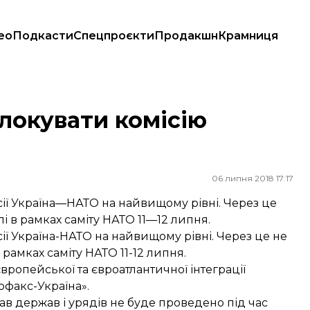
ео
Подкасти
Спецпроєкти
Продакшн
Крамниця
локувати комісію
06 липня 2018 17:17
ї Україна—НАТО на найвищому рівні. Через це
лі в рамках саміту НАТО 11—12 липня.
ї Україна-НАТО на найвищому рівні. Через це не
 рамках саміту НАТО 11-12 липня.
вропейської та євроатлантичної інтеграції
рфакс-Україна».
лав держав і урядів не буде проведено під час