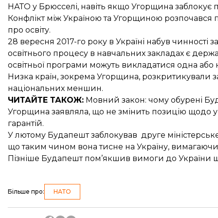
НАТО
у Брюсселі, навіть якщо Угорщина заблокує п
Конфлікт між Україною та Угорщиною розпочався 
про освіту.
28 вересня 2017-го року в Україні
набув чинності з
освітнього процесу в навчальних закладах є держа
освітньої програми можуть викладатися одна або к
Низка країн, зокрема Угорщина, розкритикували за
національних меншин.
ЧИТАЙТЕ ТАКОЖ:
Мовний закон:
чому обурені
Буд
Угорщина заявляла, що не змінить позицію
щодо ук
гарантій.
У лютому Будапешт
заблокував
друге міністерське
що таким чином вона тисне на Україну, вимагаючи 
Пізніше Будапешт
пом’якшив вимоги до України
щ
Більше про
:
НАТО