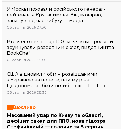
У Москві поховали російського генерал-
лейтенанта Єрусалимова. Він, імовірно,
загинув під час вибуху — медіа
06 серпня 2026 07:30
Втрачено ще понад 100 тисяч книг. росіяни
зруйнували резервний склад видавництва
BookChef
05 серпня 2026 21:09
США відновили обмін розвідданими
з Україною на попередньому рівні.
Це допомагає бити вглиб росії — Politico
06 серпня 2026 08:36
Важливо
Масований удар по Києву та області,
дефіцит ракет для ППО, нова підозра
Стефанішиній — головне за 5 серпня