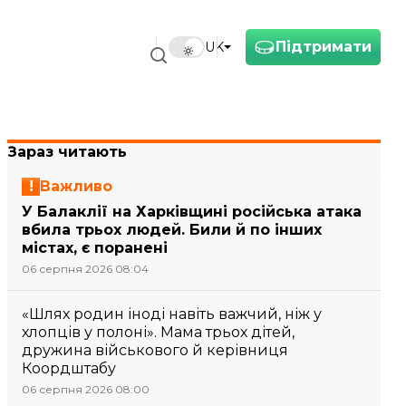
Підтримати
UK
Зараз читають
Важливо
У Балаклії на Харківщині російська атака
вбила трьох людей. Били й по інших
містах, є поранені
06 серпня 2026 08:04
«Шлях родин іноді навіть важчий, ніж у
хлопців у полоні». Мама трьох дітей,
дружина військового й керівниця
Коордштабу
06 серпня 2026 08:00