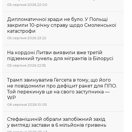
05 серпня 2026 22:00
Дипломатичної зради не було. У Польщі
закрили 10-річну справу щодо Смоленської
катастрофи
05 серпня 2026 23:22
На кордоні Литви виявили вже третій
підземний тунель для мігрантів із Білорусі
05 серпня 2026 22:55
Трамп звинуватив Гегсета в тому, що його
не повідомили про дефіцит ракет для ППО.
Той перекинув це на свого заступника —
WP
06 серпня 2026 10:05
Стефанішиній обрали запобіжний захід
у вигляді застави в 6 мільйонів гривень
06 серпня 2026 09:43