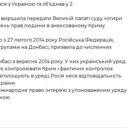
ся з Україною та об’єднав у 2
 вирішила передати Великій палаті суду
чотири
ушень прав людини в анексованому Криму
 з 27 лютого 2014 року Російська Федерація,
рупами на Донбасі, призвела до численних
нбасі з вересня 2014 року. У них український уряд
ує контролювати Крим і фактично контролює
голошують в уряді, Росія несе відповідальність
країни.
міжнародне право
: інтерв'ю з упоноваженим уряду
иною