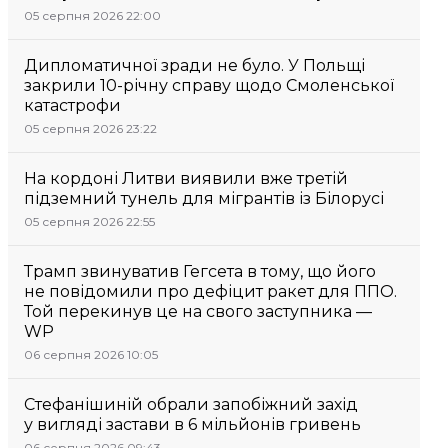
05 серпня 2026 22:00
Дипломатичної зради не було. У Польщі
закрили 10-річну справу щодо Смоленської
катастрофи
05 серпня 2026 23:22
На кордоні Литви виявили вже третій
підземний тунель для мігрантів із Білорусі
05 серпня 2026 22:55
Трамп звинуватив Гегсета в тому, що його
не повідомили про дефіцит ракет для ППО.
Той перекинув це на свого заступника —
WP
06 серпня 2026 10:05
Стефанішиній обрали запобіжний захід
у вигляді застави в 6 мільйонів гривень
06 серпня 2026 09:43