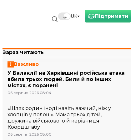
Підтримати
UK
Зараз читають
Важливо
У Балаклії на Харківщині російська атака
вбила трьох людей. Били й по інших
містах, є поранені
06 серпня 2026 08:04
«Шлях родин іноді навіть важчий, ніж у
хлопців у полоні». Мама трьох дітей,
дружина військового й керівниця
Коордштабу
06 серпня 2026 08:00