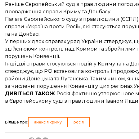
Раніше Європейський суд з прав людини
погодив
провадження
справи Криму та Донбасу.
Палата Європейського суду з прав людини (ЄСПЛ)
справи «Україна проти Росії»
, які стосуються пор
та на Донбасі.
У перших двох справах уряд України стверджує, що
здійснюючи контроль над Кримом та збройними г
порушень Конвенції.
Інші дві справи стосуються подій у Криму та на До
стверджує, що РФ встановила контроль і продовж
райони Донецька та Луганська. Таким чином, як на
за численні порушення Конвенції у цих регіонах У
ДИВІТЬСЯ ТАКОЖ
Росія фактично утворює нове 
в Європейському суді з прав людини Іваном Ліщ
Більше про
:
анексія криму
росія