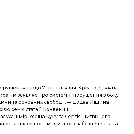
порушення щодо 71 політв’язня. Крім того, заява
України заявляє про системні порушення з боку
дини та основних свобод», — додав Ліщина.
ією семи статей Конвенції.
луха, Емір-Усеїна Куку та Сергія Литвинова
надання належного медичного забезпечення та