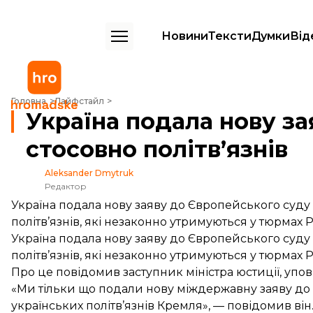
Новини
Тексти
Думки
Від
Україна подала нову заяву до ЄСПЛ проти Росії стосовно політв’язні
Головна
Лайфстайл
Україна подала нову за
стосовно політв’язнів
Aleksander Dmytruk
Редактор
Україна подала нову заяву до Європейського суду
політв’язнів, які незаконно утримуються у тюрмах Р
Україна подала нову заяву до Європейського суду
політв’язнів, які незаконно утримуються у тюрмах Р
Про це
повідомив
заступник міністра юстиції, уп
«Ми тільки що подали нову міждержавну заяву д
українських політв’язнів Кремля», — повідомив він