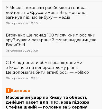
У Москві поховали російського генерал-
лейтенанта Єрусалимова. Він, імовірно,
загинув під час вибуху — медіа
06 серпня 2026 07:30
Втрачено ще понад 100 тисяч книг. росіяни
зруйнували резервний склад видавництва
BookChef
05 серпня 2026 21:09
США відновили обмін розвідданими
з Україною на попередньому рівні.
Це допомагає бити вглиб росії — Politico
06 серпня 2026 08:36
Важливо
Масований удар по Києву та області,
дефіцит ракет для ППО, нова підозра
Стефанішиній — головне за 5 серпня