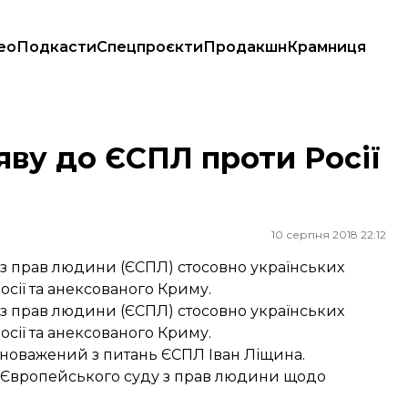
ео
Подкасти
Спецпроєкти
Продакшн
Крамниця
в
яву до ЄСПЛ проти Росії
10 серпня 2018 22:12
 з прав людини (ЄСПЛ) стосовно українських
осії та анексованого Криму.
 з прав людини (ЄСПЛ) стосовно українських
осії та анексованого Криму.
овноважений з питань ЄСПЛ Іван Ліщина.
о Європейського суду з прав людини щодо
.