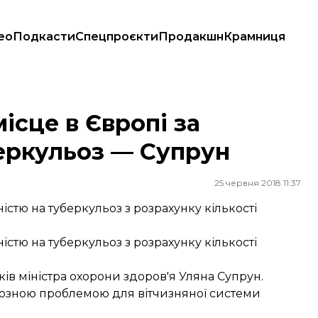
ео
Подкасти
Спецпроєкти
Продакшн
Крамниця
ульоз — Супрун
ісце в Європі за
еркульоз — Супрун
25 червня 2018 11:37
істю на туберкульоз з розрахунку кількості
істю на туберкульоз з розрахунку кількості
ів міністра охорони здоров'я Уляна Супрун.
йозною проблемою для вітчизняної системи