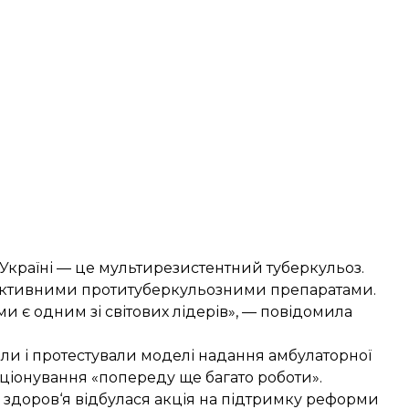
Україні — це мультирезистентний туберкульоз.
фективними протитуберкульозними препаратами.
и є одним зі світових лідерів», — повідомила
били і протестували моделі надання амбулаторної
ціонування «попереду ще багато роботи».
и здоров‘я відбулася акція на підтримку
реформи