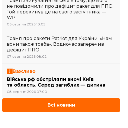
Трамп звинуватив Гегсета в тому, що його
не повідомили про дефіцит ракет для ППО.
Той перекинув це на свого заступника —
WP
06 серпня 2026 10:05
Трамп про ракети Patriot для України: «Нам
вони також треба». Водночас заперечив
дефіцит ППО
07 серпня 2026 08:02
Важливо
Війська рф обстріляли вночі Київ
та область. Серед загиблих — дитина
08 серпня 2026 07:00
Всі новини