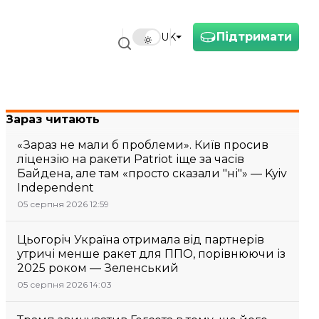
Підтримати
UK
Зараз читають
«Зараз не мали б проблеми». Київ просив
ліцензію на ракети Patriot іще за часів
Байдена, але там «просто сказали "ні"» — Kyiv
Independent
05 серпня 2026 12:59
Цьогоріч Україна отримала від партнерів
утричі менше ракет для ППО, порівнюючи із
2025 роком — Зеленський
05 серпня 2026 14:03