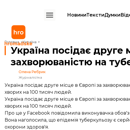
Новини
Тексти
Думки
Від
Україна посідає друге місце в Європі за захворюваністю на туберк
Головна
Україна
Україна посідає друге м
захворюваністю на туб
Олена Ребрик
Журналістка
Україна посідає друге місце в Європі за захворюван
хворих на 100 тисяч людей.
Україна посідає друге місце в Європі за захворюван
хворих на 100 тисяч людей.
Про це у Facebook
повідомила
виконувачка обов'зк
Вона наголосила, що епідемія туберкульозу є сер
охорони здоров'я.