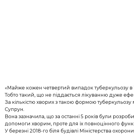
«Майже кожен четвертий випадок туберкульозу в 
Тобто такий, що не піддається лікуванню дуже е
За кількістю хворих з такою формою туберкульозу м
Супрун.
Вона зазначила, що за останні 5 років були розро
допомоги хворим, проте для їх повноцінного функ
У березні 2018-го біля будівлі Міністерства охорон