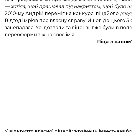
— хотіла, щоб працював під накриттям, щоб було що
2010-му Андрій переміг на конкурсі піцайоло
(люд
Відтоді мріяв про власну справу. Йшов до цього 5
занепадала. Усі дозволи та ліцензії вже були в п
переоформив їх на своє ім'я.
Піца з салом
У відкриття власної піцерії українець інвестував 