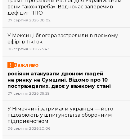
Трамп про ракети Patriot для України: «Нам
вони також треба». Водночас заперечив
дефіцит ППО
07 серпня 2026 08:02
У Мексиці блогера застрелили в прямому
ефірі в TikTok
06 серпня 2026 23:43
Важливо
росіяни атакували дроном людей
на ринку на Сумщині. Відомо про 10
постраждалих, двоє у важкому стані
07 серпня 2026 09:29
У Німеччині затримали українця — його
підозрюють у шпигунстві за оборонним
підприємством
06 серпня 2026 20:06