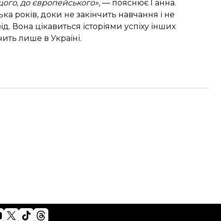
ого, до європейського»,
— пояснює Ганна.
ька років, доки не закінчить навчання і не
д. Вона цікавиться історіями успіху інших
чить лише в Україні.