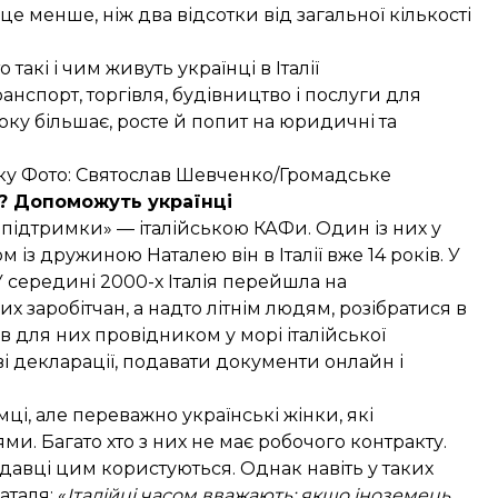
 це менше, ніж два відсотки від загальної кількості
то такі і чим живуть українці в Італії
ранспорт, торгівля, будівництво і послуги для
оку більшає, росте й попит на юридичні та
року Фото: Святослав Шевченко/Громадське
? Допоможуть українці
ї підтримки» — італійською КАФи. Один із них у
з дружиною Наталею він в Італії вже 14 років. У
середині 2000-х Італія перейшла на
 заробітчан, а надто літнім людям, розібратися в
ав для них провідником у морі італійської
і декларації, подавати документи онлайн і
ці, але переважно українські жінки, які
. Багато хто з них не має робочого контракту.
давці цим користуються. Однак навіть у таких
таля: «
Італійці часом вважають: якщо іноземець