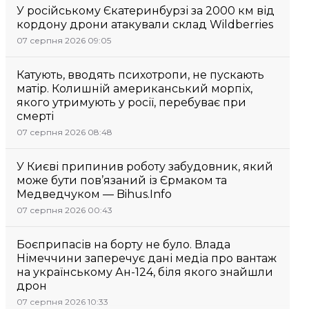
У російському Єкатеринбурзі за 2000 км від
кордону дрони атакували склад Wildberries
07 серпня 2026 09:05
Катують, вводять психотропи, не пускають
матір. Колишній американський морпіх,
якого утримують у росії, перебуває при
смерті
07 серпня 2026 08:48
У Києві припинив роботу забудовник, який
може бути пов’язаний із Єрмаком та
Медведчуком — Bihus.Info
07 серпня 2026 00:43
Боєприпасів на борту не було. Влада
Німеччини заперечує дані медіа про вантаж
на українському Ан-124, біля якого знайшли
дрон
07 серпня 2026 10:33