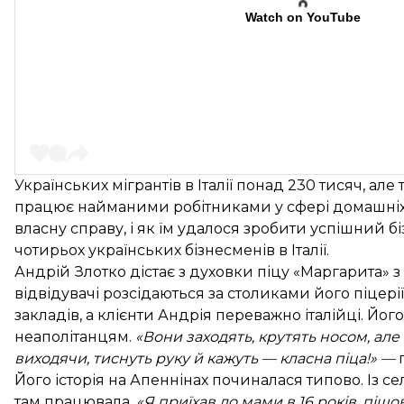
Watch on YouTube
Українських мігрантів в Італії понад 230 тисяч, але
працює найманими робітниками у сфері домашніх п
власну справу, і як їм удалося зробити успішний 
чотирьох українських бізнесменів в Італії.
Андрій Злотко дістає з духовки піцу «Маргарита» 
відвідувачі розсідаються за столиками його піцері
закладів, а клієнти Андрія переважно італійці. Йог
неаполітанцям.
«Вони заходять, крутять носом, але
виходячи, тиснуть руку й кажуть — класна піца!»
—
г
Його історія на Апеннінах починалася типово. Із сел
там працювала.
«Я приїхав до мами в 16 років, піш