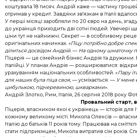
коштувала 18 тисяч. Андрій каже — частину гроше
отримав у кредит. Завдяки зв'язкам в Італії вдал
У перші місяці заробляли по 20 євро на день, згад
до українця приходить дві сотні людей. Увечері ще
ціни тут не найнижчі. Секрет — в особливому рецепт
оригінальних начинках.
«Піцу потрібно добре спек
ділиться досвідом Андрій.
—
На одному шматочку пов
Піцерія — це сімейний бізнес Андрія та дружини. К
італійці. У планах Андрія — розширюватися: відкрив
урахуванням національних особливостей. «
Пару іт
для наших була піца своя,
— усміхається. —
У мене є
цибулькою, підчеревиною, шкварками».
Андрій Злотко, Рим, Італія, 26 серпня 2018 року 
Провальний старт,
Піцерія, власником якої є українець — історія для І
кожному великому місті. Микола Олексів — власник
Італію до батьків 11 років тому. Працював на смітт
стати підприємцем, Микола витратив сім років. С