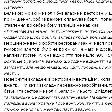
магазин потрібно було 25 тисяч євро. Якісь кошти б
магазин».
Великою мрією Миколи був власний ресторан. У це
приміщення, робив ремонт, сплачував борги попер
ставлення до себе з боку італійців не нарікає.
«Тут немає значення, чи ти іммігрант, чи італієць. Я
бодай хтось щось робить, вкладає гроші, вони це цін
Перший же вечір роботи ресторану закінчився по
гумором, але тоді було не до сміху. Не маючи досві
напливу гостей. А їх на відкриття прийшло 400.
«Ст
років. Це був жах! Я вважаю, що тоді на відкритті я
замовити, але не дочекавшись, ішли голодні, бо кухн
нести».
Повернути вкладені в ресторан інвестиції Микола 
вже три. Клієнти закладу переважно заробітчани, 
батьки та сестра Миколи. Загалом у нього 12 підлегл
та італійська, це одразу так запланували. На одній ук
італієць, а вона українка. І ось вони хочуть піти в ре
люблю, але хоч би мені там пасти зварили».