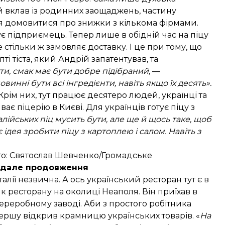
й вклав із родинних заощаджень, частину
ося домовитися про знижки з кількома фірмами.
ує підприємець. Тепер лише в обідній час на піцу
 стільки ж замовляє доставку. І це при тому, що
і тіста, який Андрій запатентував, та
ти, смак має бути добре підібраний,
—
инні бути всі інгредієнти, навіть якщо їх десять».
рім них, тут працює десятеро людей, українці та
ає піцерію в Києві. Для українців готує піцу з
алійських піц мусить бути, але ще й щось таке, щоб
 ідея зробити піцу з картоплею і салом. Навіть з
Фото: Святослав Шевченко/Громадське
 вдале продовження
талії незвична. А ось український ресторан тут є в
 ресторану на околиці Неаполя. Він приїхав в
єпереробному заводі. Аби з простого робітника
першу відкрив крамницю українських товарів. «
На