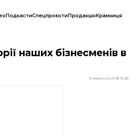
ео
Подкасти
Спецпроєкти
Продакшн
Крамниця
торії наших бізнесменів в
21 вересня 2018 15:28