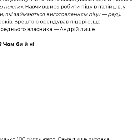
 поїсти».
Навчившись робити піцу в італійців, у
и, які займаються виготовленням піци — ред.).
 років. Зрештою орендував піцерію, що
опереднього власника
—
Андрій лише
? Чом би й ні
близько 100 тисяч євро. Сама лише духовка