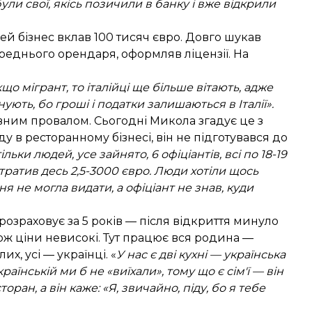
ули свої, якісь позичили в банку і вже відкрили
й бізнес вклав 100 тисяч євро. Довго шукав
еднього орендаря, оформляв ліцензії. На
кщо мігрант, то італійці ще більше вітають, адже
ують, бо гроші і податки залишаються в Італії».
вним провалом. Сьогодні Микола згадує це з
ду в ресторанному бізнесі, він не підготувався до
ільки людей, усе зайнято, 6 офіціантів, всі по 18-19
 втратив десь 2,5-3000 євро. Люди хотіли щось
я не могла видати, а офіціант не знав, куди
розраховує за 5 років — після відкриття минуло
тож ціни невисокі. Тут працює вся родина —
их, усі — українці. «
У нас є дві кухні — українська
раїнській ми б не «виїхали», тому що є сім'ї — він
сторан, а він каже: «Я, звичайно, піду, бо я тебе