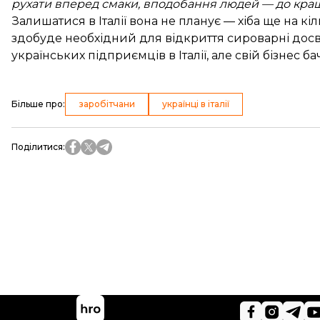
рухати вперед смаки, вподобання людей — до кращ
Залишатися в Італії вона не планує — хіба ще на кіл
здобуде необхідний для відкриття сироварні досві
українських підприємців в Італії, але свій бізнес ба
Більше про
:
заробітчани
українці в італії
Поділитися
: