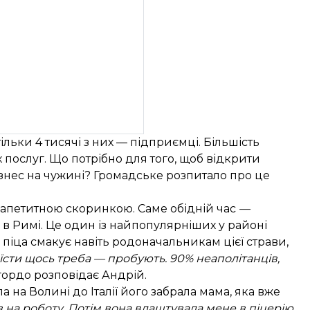
 тільки 4 тисячі з них — підприємці. Більшість
ослуг. Що потрібно для того, щоб відкрити
бізнес на чужині? Громадське розпитало про це
з апетитною скоринкою. Саме обідній час
—
ї в Римі. Це один із найпопулярніших у районі
о піца смакує навіть родоначальникам цієї страви,
 їсти щось треба — пробують. 90% неаполітанців,
ордо розповідає Андрій.
а на Волині до Італії його забрала мама, яка вже
ов на роботу. Потім вона влаштувала мене в піцерію