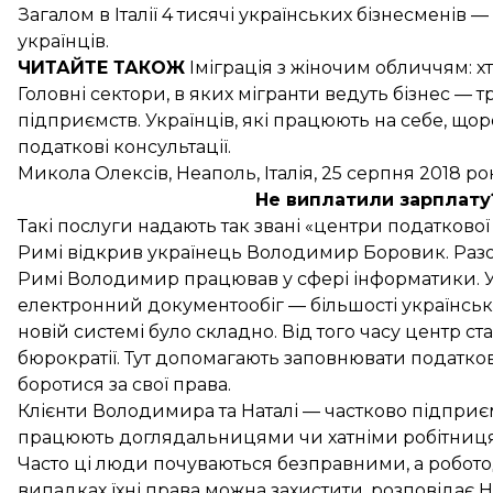
Загалом в Італії 4 тисячі українських бізнесменів —
українців.
ЧИТАЙТЕ ТАКОЖ
Іміграція з жіночим обличчям:
х
Головні сектори, в яких мігранти ведуть бізнес — т
підприємств. Українців, які працюють на себе, щор
податкові консультації.
Микола Олексів, Неаполь, Італія, 25 серпня 2018 
Не виплатили зарплату
Такі послуги надають так звані «центри податково
Римі відкрив українець Володимир Боровик. Разом і
Римі Володимир працював у сфері інформатики. У 
електронний документообіг — більшості українських
новій системі було складно. Від того часу центр ст
бюрократії. Тут допомагають заповнювати податков
боротися за свої права.
Клієнти Володимира та Наталі — частково підприєм
працюють доглядальницями чи хатніми робітницями
Часто ці люди почуваються безправними, а робото
випадках їхні права можна захистити, розповідає На