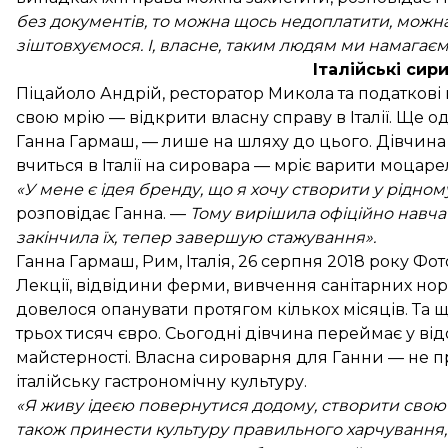
без документів, то можна щось недоплатити, можна 
зіштовхуємося. І, власне, таким людям ми намагаєм
Італійські сир
Піцайоло Андрій, ресторатор Микола та податкові
свою мрію — відкрити власну справу в Італії. Ще 
Ганна Гармаш, — лише на шляху до цього. Дівчина п
вчиться в Італії на сировара — мріє варити моцарелу
«У мене є ідея бренду, що я хочу створити у рідном
розповідає Ганна. —
Тому вирішила офіційно навча
закінчила їх, тепер завершую стажування».
Ганна Гармаш, Рим, Італія, 26 серпня 2018 року Ф
Лекції, відвідини ферми, вивчення санітарних нор
довелося опанувати протягом кількох місяців. Та
трьох тисяч євро. Сьогодні дівчина переймає у ві
майстерності. Власна сироварня для Ганни — не пр
італійську гастрономічну культуру.
«Я живу ідеєю повернутися додому, створити свою 
також принести культуру правильного харчування, 