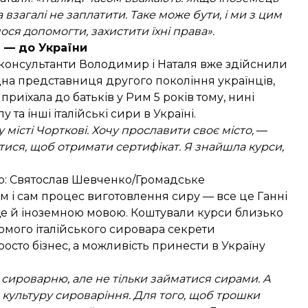
взагалі не заплатити. Таке може бути, і ми з цим
ося допомогти, захистити їхні права».
и — до України
 консультанти Володимир і Наталя вже здійснили
одна представниця другого покоління українців,
риїхала до батьків у Рим 5 років тому, нині
 та інші італійські сири в Україні.
у місті Чорткові. Хочу прославити своє місто,
—
тися, щоб отримати сертифікат. Я знайшла курси,
ото: Святослав Шевченко/Громадське
м і сам процес виготовлення сиру — все це Ганні
 ще й іноземною мовою. Коштували курси близько
домого італійського сировара секрети
осто бізнес, а можливість принести в Україну
сироварню, але не тільки займатися сирами. А
культуру сироваріння. Для того, щоб трошки