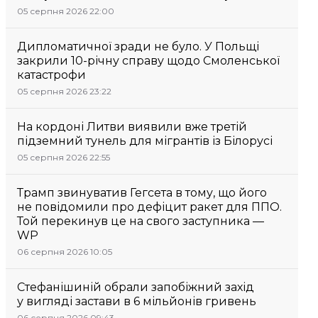
05 серпня 2026 22:00
Дипломатичної зради не було. У Польщі
закрили 10-річну справу щодо Смоленської
катастрофи
05 серпня 2026 23:22
На кордоні Литви виявили вже третій
підземний тунель для мігрантів із Білорусі
05 серпня 2026 22:55
Трамп звинуватив Гегсета в тому, що його
не повідомили про дефіцит ракет для ППО.
Той перекинув це на свого заступника —
WP
06 серпня 2026 10:05
Стефанішиній обрали запобіжний захід
у вигляді застави в 6 мільйонів гривень
06 серпня 2026 09:43