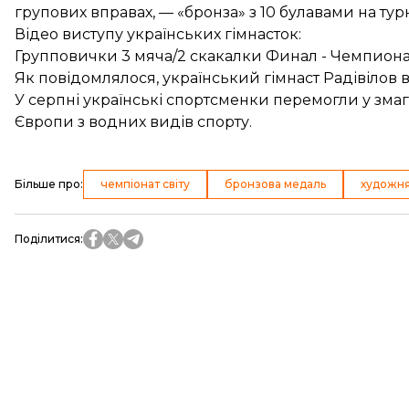
групових вправах, — «бронза» з 10 булавами на турні
Відео виступу українських гімнасток:
Групповички 3 мяча/2 скакалки Финал - Чемпион
Як повідомлялося, український гімнаст Радівілов
У серпні українські спортсменки
перемогли у змаг
Європи з водних видів спорту.
Більше про
:
чемпіонат світу
бронзова медаль
художня
Поділитися
: