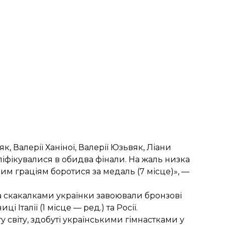
к, Валерії Ханіної, Валерії Юзьвяк, Ліани
іфікувалися в обидва фінали. На жаль низка
м граціям боротися за медаль (7 місце)», —
ма скакалками українки завоювали бронзові
Італії (1 місце — ред.) та Росії.
у світу, здобуті українськими гімнастками у