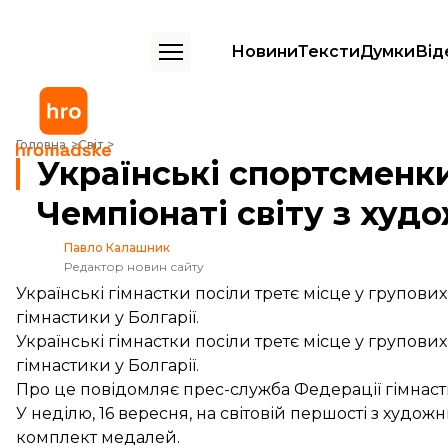
Новини
Тексти
Думки
Від
Українські спортсменки здобули «бронзу» на Чемпіонаті світу з худ
Головна
Світ
Українські спортсменк
Чемпіонаті світу з худ
Павло Калашник
Редактор новин сайту
Українські гімнастки посіли третє місце у групових
гімнастики у Болгарії.
Українські гімнастки посіли третє місце у групових
гімнастики у Болгарії.
Про це
повідомляє
прес-служба Федерації гімнаст
У неділю, 16 вересня, на світовій першості з худож
комплект медалей.