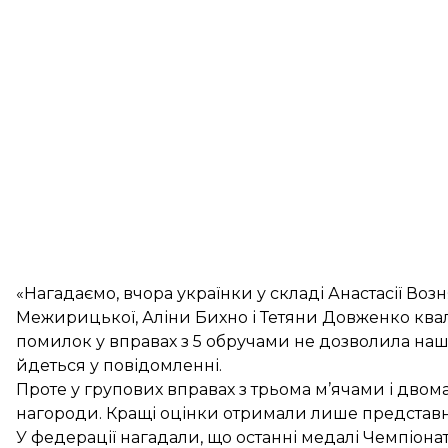
«Нагадаємо, вчора українки у складі Анастасії Возня
Межирицької, Аліни Бихно і Тетяни Довженко квал
помилок у вправах з 5 обручами не дозволила наши
йдеться у повідомленні.
Проте у групових вправах з трьома м’ячами і дво
нагороди. Кращі оцінки отримали лише представниці 
У федерації нагадали, що останні медалі Чемпіонат