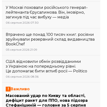
У Москві поховали російського генерал-
лейтенанта Єрусалимова. Він, імовірно,
загинув під час вибуху — медіа
06 серпня 2026 07:30
Втрачено ще понад 100 тисяч книг. росіяни
зруйнували резервний склад видавництва
BookChef
05 серпня 2026 21:09
США відновили обмін розвідданими
з Україною на попередньому рівні.
Це допомагає бити вглиб росії — Politico
06 серпня 2026 08:36
Важливо
Масований удар по Києву та області,
дефіцит ракет для ППО, нова підозра
Стефанішиній — головне за 5 серпня