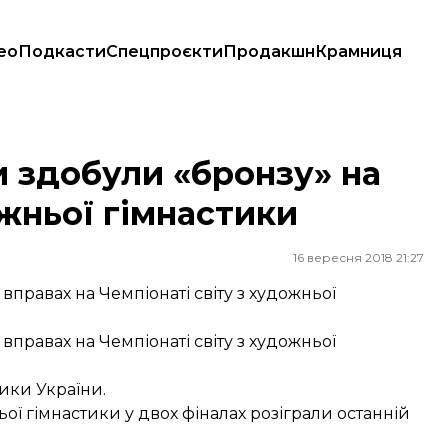
ео
Подкасти
Спецпроєкти
Продакшн
Крамниця
ожньої гімнастики
и здобули «бронзу» на
ожньої гімнастики
16 вересня 2018 21:27
 вправах на Чемпіонаті світу з художньої
 вправах на Чемпіонаті світу з художньої
ики України.
ньої гімнастики у двох фіналах розіграли останній