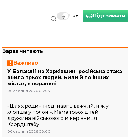
Підтримати
UK
Зараз читають
Важливо
У Балаклії на Харківщині російська атака
вбила трьох людей. Били й по інших
містах, є поранені
06 серпня 2026 08:04
«Шлях родин іноді навіть важчий, ніж у
хлопців у полоні». Мама трьох дітей,
дружина військового й керівниця
Коордштабу
06 серпня 2026 08:00