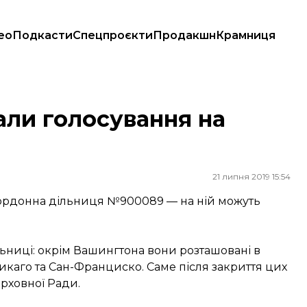
ео
Подкасти
Спецпроєкти
Продакшн
Крамниця
али голосування на
21 липня 2019 15:54
акордонна дільниця №900089 — на ній можуть
ьниці: окрім Вашингтона вони розташовані в
икаго та Сан-Франциско. Саме після закриття цих
рховної Ради.