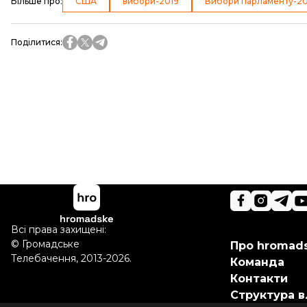
Більше про
:
США
вибори-2019
Вибори парламенту-20
Поділитися
:
Всі права захищені:
©
Громадське
Про hromad
Телебачення
,
2013-2026.
Команда
Контакти
Структура в