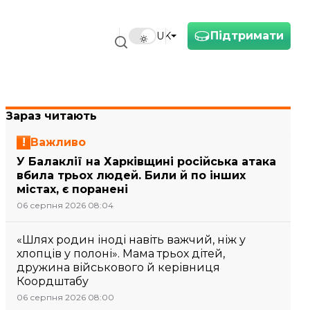
Підтримати
UK
Зараз читають
Важливо
У Балаклії на Харківщині російська атака
вбила трьох людей. Били й по інших
містах, є поранені
06 серпня 2026 08:04
«Шлях родин іноді навіть важчий, ніж у
хлопців у полоні». Мама трьох дітей,
дружина військового й керівниця
Коордштабу
06 серпня 2026 08:00