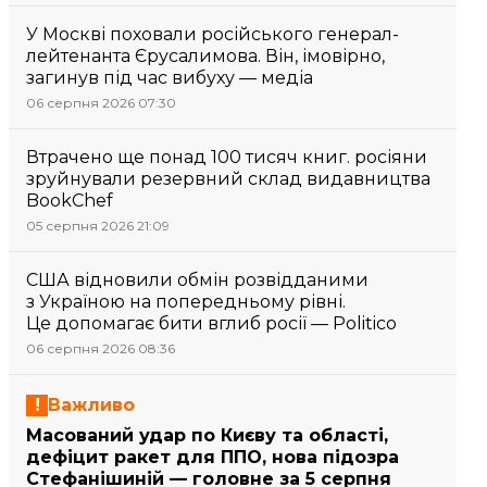
У Москві поховали російського генерал-
лейтенанта Єрусалимова. Він, імовірно,
загинув під час вибуху — медіа
06 серпня 2026 07:30
Втрачено ще понад 100 тисяч книг. росіяни
зруйнували резервний склад видавництва
BookChef
05 серпня 2026 21:09
США відновили обмін розвідданими
з Україною на попередньому рівні.
Це допомагає бити вглиб росії — Politico
06 серпня 2026 08:36
Важливо
Масований удар по Києву та області,
дефіцит ракет для ППО, нова підозра
Стефанішиній — головне за 5 серпня