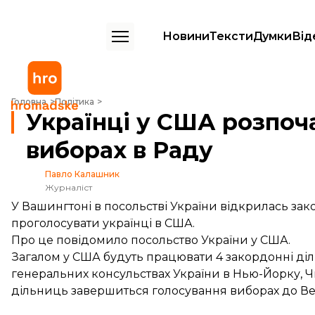
Новини
Тексти
Думки
Від
Українці у США розпочали голосування на виборах в Раду
Головна
Політика
Українці у США розпоч
виборах в Раду
Павло Калашник
Журналіст
У Вашингтоні в посольстві України відкрилась з
проголосувати українці в США.
Про це
повідомило
посольство України у США.
Загалом у США будуть працювати 4 закордонні діл
генеральних консульствах України в Нью-Йорку, Ч
дільниць завершиться голосування виборах до Ве