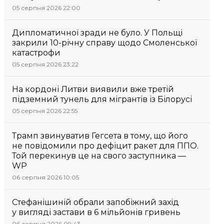
05 серпня 2026 22:00
Дипломатичної зради не було. У Польщі
закрили 10-річну справу щодо Смоленської
катастрофи
05 серпня 2026 23:22
На кордоні Литви виявили вже третій
підземний тунель для мігрантів із Білорусі
05 серпня 2026 22:55
Трамп звинуватив Гегсета в тому, що його
не повідомили про дефіцит ракет для ППО.
Той перекинув це на свого заступника —
WP
06 серпня 2026 10:05
Стефанішиній обрали запобіжний захід
у вигляді застави в 6 мільйонів гривень
06 серпня 2026 09:43