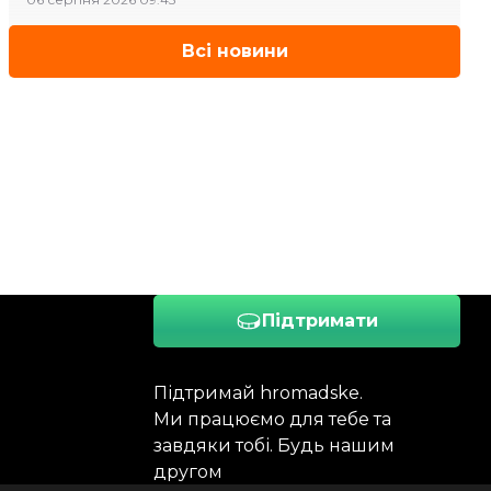
Всі новини
Підтримати
Підтримай hromadske.
Ми працюємо для тебе та
завдяки тобі. Будь нашим
другом