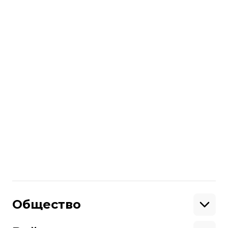
участок
, на котором могли
проголосовать украинцы.
Напомним, по данным ЦИК, выборы в
Раду
проходят без серьезных
нарушений
, которые могли бы
повлиять на результаты голосования.
Больше о
:
США
вибори-2019
выборы парламента-2019
Поделиться
:
Общество
Образование