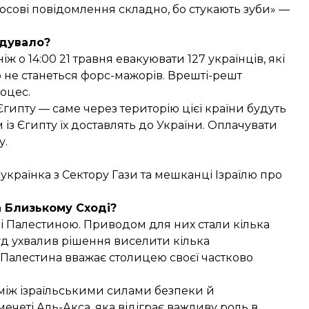
лосові повідомлення складно, бо стукають зуби» —
дувало?
ніж о 14:00 21 травня евакуювати 127 українців, які
о не станеться форс-мажорів. Врешті-решт
оцес.
гипту — саме через територію цієї країни будуть
із Єгипту їх доставлять до України. Оплачувати
у.
українка з Сектору Гази та мешканці Ізраїлю про
а Близькому Сході?
м і Палестиною. Приводом для них стали кілька
суд ухвалив рішення виселити кілька
у Палестина вважає столицею своєї частково
 між ізраїльськими силами безпеки й
ечеті Аль-Акса, яка відіграє важливу роль в