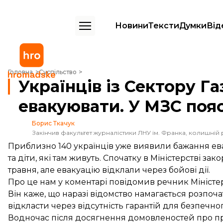
Новини
Тексти
Думки
Від
Українців із Сектору Гази досі не вдалось евакуювати. У МЗС поясн
Головна
Суспільство
Українців із Сектору Га
евакуювати. У МЗС поя
Борис Ткачук
Закінчив факультет журналістики ЛНУ ім. Франка, колишній 
Приблизно 140 українців уже виявили бажання ева
та діти, які там живуть. Спочатку в Міністерстві за
травня, але евакуацію відклали через бойові дії.
Про це нам у коментарі повідомив речник Міністе
Він каже, що наразі відомство намагається розпоча
відкласти через відсутність гарантій для безпечног
Водночас після
досягнення домовленостей
про пр