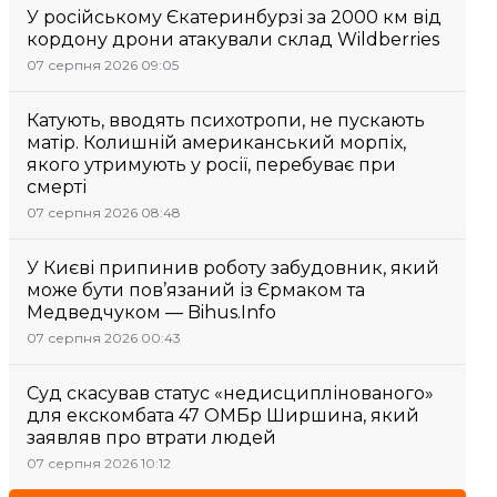
У російському Єкатеринбурзі за 2000 км від
кордону дрони атакували склад Wildberries
07 серпня 2026 09:05
Катують, вводять психотропи, не пускають
матір. Колишній американський морпіх,
якого утримують у росії, перебуває при
смерті
07 серпня 2026 08:48
У Києві припинив роботу забудовник, який
може бути пов’язаний із Єрмаком та
Медведчуком — Bihus.Info
07 серпня 2026 00:43
Суд скасував статус «недисциплінованого»
для екскомбата 47 ОМБр Ширшина, який
заявляв про втрати людей
07 серпня 2026 10:12