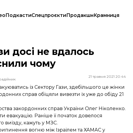
ео
Подкасти
Спецпроєкти
Продакшн
Крамниця
или чому
зи досі не вдалось
снили чому
21 травня 2021 20:44
радійник
куюватись із Сектору Гази, здебільшого це жінки
кордонних справ обіцяли вивезти їх уже до обіду 21
рства закордонних справ України Олег Ніколенко.
ти евакуацію. Раніше її початок довелося
о виїзду, кажуть у МЗС.
ипинення вогню між Ізраїлем та ХАМАС у