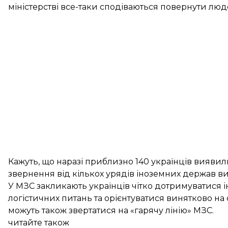
міністерстві все-таки сподіваються повернути л
Кажуть, що наразі приблизно 140 українців виявил
звернення від кількох урядів іноземних держав вив
У МЗС закликають українців чітко дотримуватися ін
логістичних питань та орієнтуватися винятково на 
можуть також звертатися на «гарячу лінію» МЗС.
читайте також