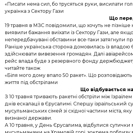
«Писати нема сил, бо трусяться руки, висилати го
українка з Сектору Гази
Що пере
19 травня в МЗС
повідомили
, що хочуть не пізніше 
виявили бажання виїхати із Сектору Гази, але якщ
непередбачувані обставини все-таки затягнули пр
Раніше українська сторона домовилась із владою Є
здійснювати вивезення громадян. Далі авіарейсом 
рейс влада буде з резервного фонду держбюджет
читайте також
«Біля мого дому впало 50 ракет». Що розповідають 
життя під обстрілами
Що відбувається н
З 10 травня
тривають
ракетні обстріли між Ізраїле
днів ескалації в Єрусалимі. Спершу ізраїльський 
мусульманських сімей зі східної частини міста, як
визнаної держави.
А 10 травня, у День Єрусалима, відбулися сутички
мусульманами на Храмовій горі, зокрема поблизу м