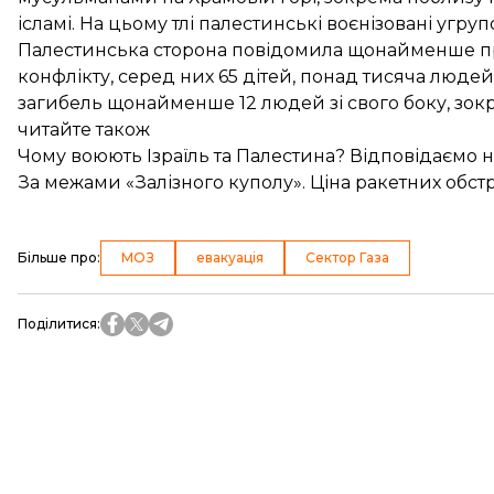
ісламі. На цьому тлі палестинські воєнізовані угру
Палестинська сторона
повідомила
щонайменше про 
конфлікту, серед них 65 дітей, понад тисяча людей
загибель щонайменше 12 людей зі свого боку, зокр
читайте також
Чому воюють Ізраїль та Палестина? Відповідаємо н
За межами «Залізного куполу». Ціна ракетних обстр
Більше про
:
МОЗ
евакуація
Сектор Газа
Поділитися
: