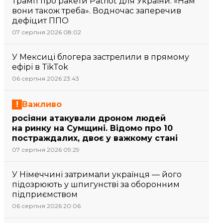
Трамп про ракети Patriot для України: «Нам
вони також треба». Водночас заперечив
дефіцит ППО
07 серпня 2026 08:02
У Мексиці блогера застрелили в прямому
ефірі в TikTok
06 серпня 2026 23:43
Важливо
росіяни атакували дроном людей
на ринку на Сумщині. Відомо про 10
постраждалих, двоє у важкому стані
07 серпня 2026 09:29
У Німеччині затримали українця — його
підозрюють у шпигунстві за оборонним
підприємством
06 серпня 2026 20:06