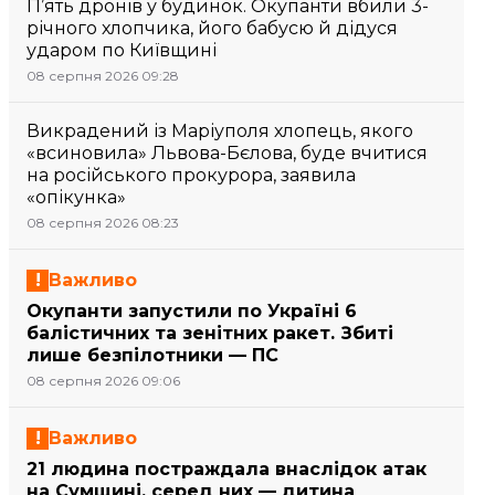
П’ять дронів у будинок. Окупанти вбили 3-
річного хлопчика, його бабусю й дідуся
ударом по Київщині
08 серпня 2026 09:28
Викрадений із Маріуполя хлопець, якого
«всиновила» Львова-Бєлова, буде вчитися
на російського прокурора, заявила
«опікунка»
08 серпня 2026 08:23
Важливо
Окупанти запустили по Україні 6
балістичних та зенітних ракет. Збиті
лише безпілотники — ПС
08 серпня 2026 09:06
Важливо
21 людина постраждала внаслідок атак
на Сумщині, серед них — дитина