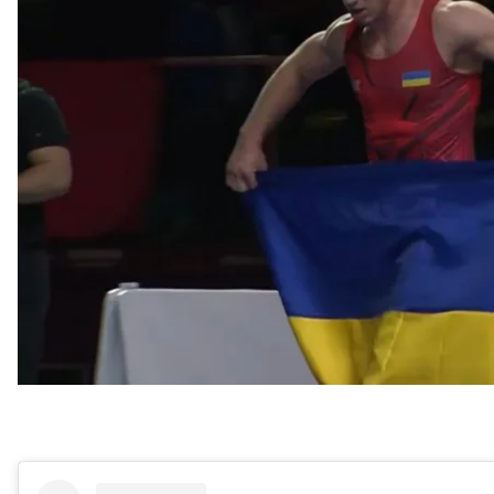
За «золото» Новіков змагався з угорцем Віктором Ль
У 1/8 фіналу Новіков достроково переміг іспанця 
перемоги потрібен розрив у 8 балів, або утримати 
У 1/4 українець виграв турка Метехана Басара з раху
виборов перемогу в російського спортсмена Олек
6:3.