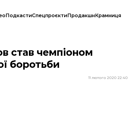
ео
Подкасти
Спецпроєкти
Продакшн
Крамниця
 боротьби
ов став чемпіоном
ої боротьби
11 лютого 2020 22:40