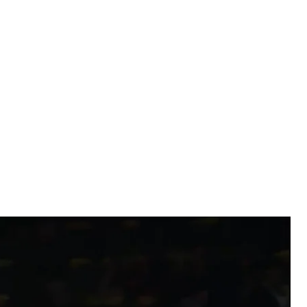
греко-римської боротьби, Рим 11 лютого 2020 року
трансляції
стилю Семен Новіков здобув золоту медаль,
у ваговій категорії до 87 кілограмів, що