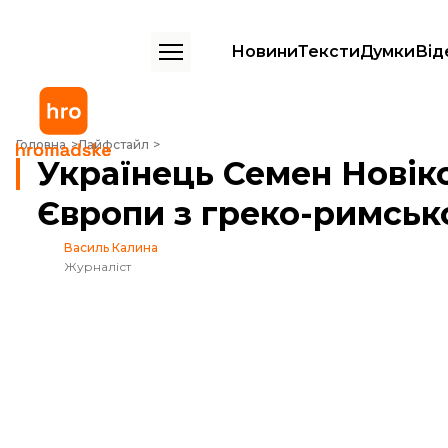
Новини
Тексти
Думки
Від
Українець Семен Новіков став чемпіоном Європи з греко-римської
Головна
Лайфстайл
Українець Семен Новік
Європи з греко-римськ
Василь Калина
Журналіст