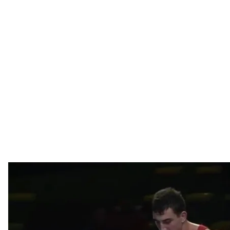
Українець Семен Новіков став чемпіоном Європи з 
Скріншот з 
Український 23—річний борець греко—римського 
дебютувавши на Чемпіонаті Європи серед дорослих 
проходить у Римі.