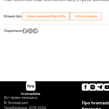
Більше про
:
греко-римська боротьба
золота медаль
Поділитися
:
Всі права захищені:
©
Громадське
Про hromad
Телебачення
,
2013-2026.
Команда