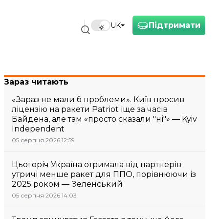
Підтримати
UK
Зараз читають
«Зараз не мали б проблеми». Київ просив
ліцензію на ракети Patriot іще за часів
Байдена, але там «просто сказали "ні"» — Kyiv
Independent
05 серпня 2026 12:59
Цьогоріч Україна отримала від партнерів
утричі менше ракет для ППО, порівнюючи із
2025 роком — Зеленський
05 серпня 2026 14:03