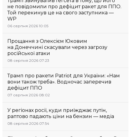
Трамп звинуватив Гегсета в тому, що його
не повідомили про дефіцит ракет для ППО.
Той перекинув це на свого заступника —
WP
06 серпня 2026 10:05
Прощання з Олексієм Юковим
на Донеччині скасували через загрозу
російської атаки
08 серпня 2026 07:23
Трамп про ракети Patriot для України: «Нам
вони також треба». Водночас заперечив
дефіцит ППО
07 серпня 2026 08:02
У регіонах росії, куди приїжджає путін,
раптово падають ціни на бензин — медіа
08 серпня 2026 07:54