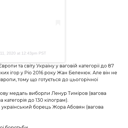
11, 2020 at 12:43pm PST
ропи та світу Україну у ваговій категорії до 87
их ігор у Ріо 2016 року Жан Беленюк. Але він не
Європи, тому що готується до цьогорічної
нзову медаль виборли Ленур Тиміров (вагова
а категорія до 130 кілограм).
ися український борець Жора Абовян (вагова
ої боротьби