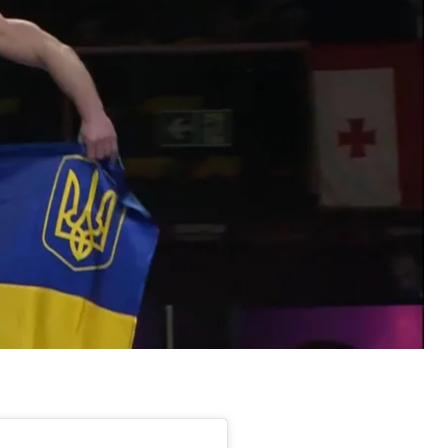
орінзом, якого переміг з рахунком 7:1.
Гаска Фреснеду з рахунком 9:0 — для дострокової
суперника на лопатках.
нком 7:2, а у пів фіналі на останніх секундах
сандра Комарова, сутичка закінчилась з рахунком