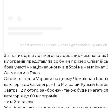
A post shared by Beleniuk Zhan (@zhanbeleniuk)
on
Feb 
Зазначимо, що до цього на дорослих Чемпіонатах Єв
кілограмів представляв срібний призер Олімпійськ
брав участі у національному відборі на Чемпіонат 
Олімпіади в Токіо.
Окрім того, для України на цьому Чемпіонаті бро
категорія до 63 кілограм) та Миколай Кучмій (вагов
Завтра, 12 лютого, за «бронзу» також буде змагат
категорія до 60 кілограмів).
Читайте також
Жан Беленюк став чемпіоном світу з греко-римськ