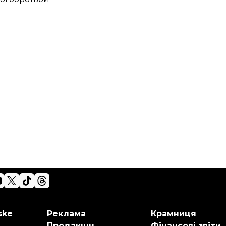
ske
Реклама
Крамниця
Продакшн
Фінансові звіти