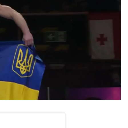
 которого победил со счетом 7:1.
Гаска Фреснеду со счетом 9:0 — для досрочной
перника на лопатках — ред.
счетом 7:2, а в полуфинале на последних секундах
арова, схватка закончилась со счетом 6:3.