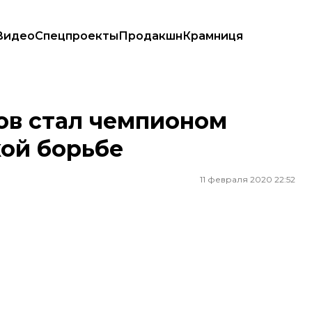
Видео
Спецпроекты
Продакшн
Крамниця
ой борьбе
ов стал чемпионом
кой борьбе
11 февраля 2020 22:52