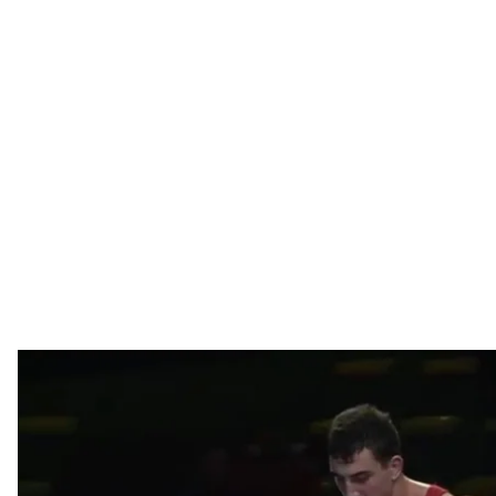
Украинец Семен Новиков стал чемпионом Европы по
Скриншот с 
Украинский 23—летний борец греко—римского ст
дебютировав на Чемпионате Европы среди взросл
категории до 87 килограмм.