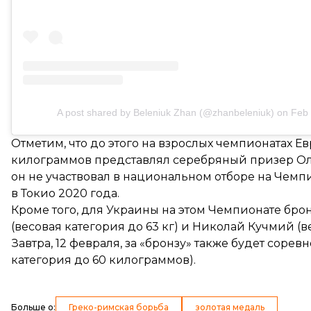
A post shared by Beleniuk Zhan (@zhanbeleniuk)
on
Feb 
Отметим, что до этого на взрослых чемпионатах Е
килограммов представлял серебряный призер Ол
он не участвовал в национальном отборе на Чемп
в Токио 2020 года.
Кроме того, для Украины на этом Чемпионате бр
(весовая категория до 63 кг) и Николай Кучмий (ве
Завтра, 12 февраля, за «бронзу» также будет сор
категория до 60 килограммов).
Больше о
:
Греко-римская борьба
золотая медаль