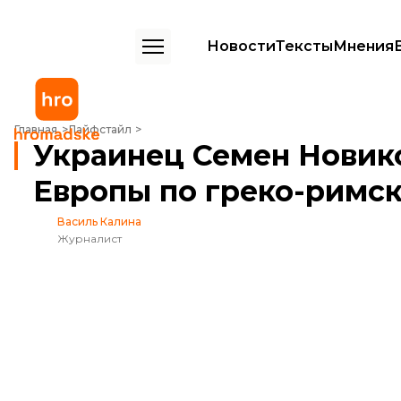
Новости
Тексты
Мнения
Украинец Семен Новиков стал чемпионом Европы по греко-римск
Главная
Лайфстайл
Украинец Семен Новик
Европы по греко-римс
Василь Калина
Журналист