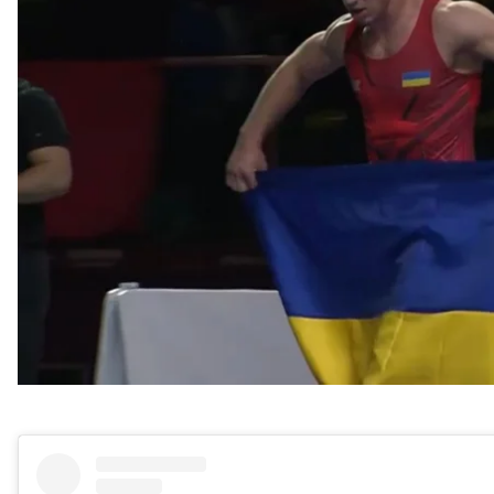
За «золото» Новиков боролся с венгром Льоринзом,
В 1/8 финала Новиков досрочно победил испанца 
победы нужен разрыв в 8 баллов, или удержать со
В 1/4 украинец выиграл турка Матехена Басара со 
победил у российского спортсмена Александра Ком