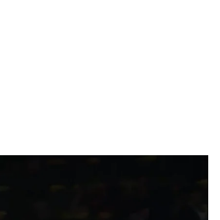
 греко-римской борьбе, Рим 11 февраля 2020 год
трансляции
иля Семен Новиков завоевал золотую медаль,
ых, который проходит в Риме, в весовой