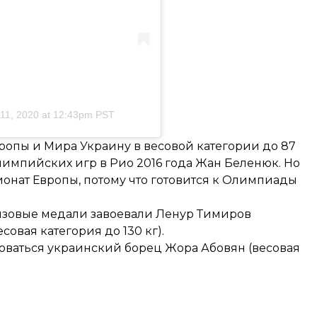
11, 2020 at 12:43pm PST
вропы и Мира Украину в весовой категории до 87
импийских игр в Рио 2016 года Жан Беленюк. Но
ионат Европы, потому что готовится к Олимпиады
онзовые медали завоевали Ленур Тимиров
совая категория до 130 кг).
евноваться украинский борец Жора Абовян (весовая