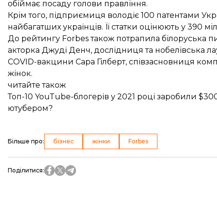
обіймає посаду голови правління.
Крім того, підприємиця володіє 100 патентами Укр
найбагатших українців. Її статки оцінюють у 390 мі
До рейтингу Forbes також потрапила білоруська
акторка Джуді Денч, дослідниця та нобелівська лау
COVID-вакцини
Сара Гілберт
, співзасновниця комп
жінок.
читайте також
Топ-10 YouTube-блогерів у 2021 році заробили $3
ютубером?
Більше про
:
бізнес
жінки
Forbes
Поділитися
: