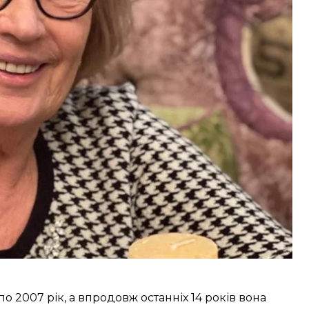
чені та письменниці з Європи, Близького Сходу й
тших та найуспішніших бізнеследі України.
«Вона
рмак" до одного з найбільших експортерів
в описі профайлу українки.
 2007 рік, а впродовж останніх 14 років вона