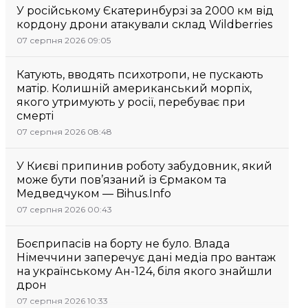
У російському Єкатеринбурзі за 2000 км від
кордону дрони атакували склад Wildberries
07 серпня 2026 09:05
Катують, вводять психотропи, не пускають
матір. Колишній американський морпіх,
якого утримують у росії, перебуває при
смерті
07 серпня 2026 08:48
У Києві припинив роботу забудовник, який
може бути пов’язаний із Єрмаком та
Медведчуком — Bihus.Info
07 серпня 2026 00:43
Боєприпасів на борту не було. Влада
Німеччини заперечує дані медіа про вантаж
на українському Ан-124, біля якого знайшли
дрон
07 серпня 2026 10:33