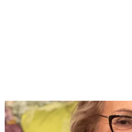
Українська підприєм
Facebook / Fil
Українська підприємиця Філя Жебровська, яка є 
переліку 50 найвпливовіших жінок, старших за 50 ро