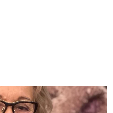
иця Філя Жебровська
ya Zhebrovska
головою наглядової ради «Фармак», потрапила до
ків, за версією Forbes.