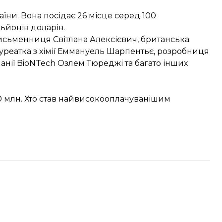
аїни. Вона
посідає
26 місце серед 100
льйонів доларів.
 письменниця
Світлана Алексієвич
, британська
реатка з хімії
Еммануель Шарпентьє
, розробниця
анії BioNTech Озлем Тюреджі та багато інших
00 млн. Хто став найвисокооплачуванішим