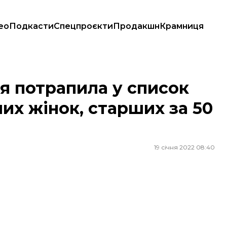
ео
Подкасти
Спецпроєкти
Продакшн
Крамниця
их жінок, старших за 50 років
я потрапила у список
их жінок, старших за 50
19 січня 2022 08:40