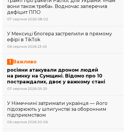
Трамп про ракети Patriot для України: «Нам
вони також треба». Водночас заперечив
дефіцит ППО
07 серпня 2026 08:02
У Мексиці блогера застрелили в прямому
ефірі в TikTok
06 серпня 2026 23:43
Важливо
росіяни атакували дроном людей
на ринку на Сумщині. Відомо про 10
постраждалих, двоє у важкому стані
07 серпня 2026 09:29
У Німеччині затримали українця — його
підозрюють у шпигунстві за оборонним
підприємством
06 серпня 2026 20:06