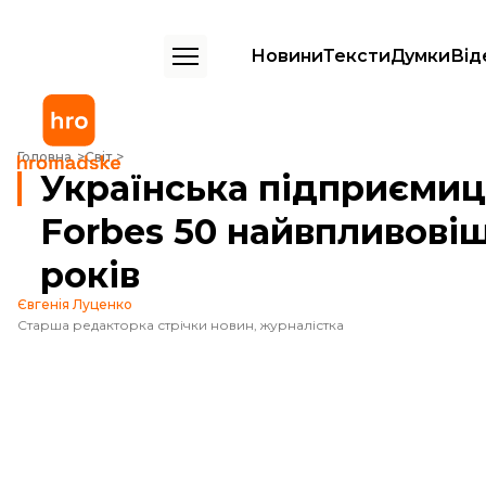
Новини
Тексти
Думки
Від
Українська підприємиця потрапила у список Forbes 50 найвпливовіш
Головна
Світ
Українська підприємиц
Forbes 50 найвпливовіш
років
Євгенія Луценко
Старша редакторка стрічки новин, журналістка