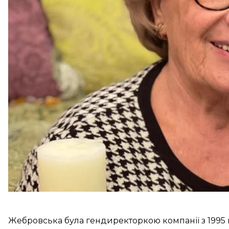
Про це
йдеться
на сайті видання.
До переліку потрапили підприємиці, політикині, в
Африки.
Forbes називає Філю Жебровську однією з найбага
допомогла виростити фармацевтичну компанію "Фа
фармацевтичних препаратів в Україні»,
— йдеться 
Жебровська була гендиректоркою компанії з 1995 по