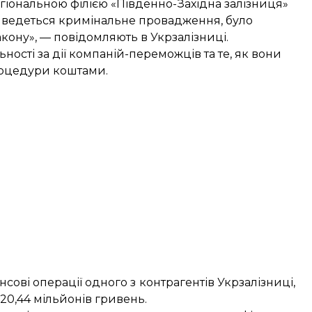
гіональною філією «Південно-Західна залізниця»
ю ведеться кримінальне провадження, було
кону», — повідомляють в Укрзалізниці.
ності за дії компаній-переможців та те, як вони
оцедури коштами.
сові операції одного з контрагентів Укрзалізниці,
20,44 мільйонів гривень
.