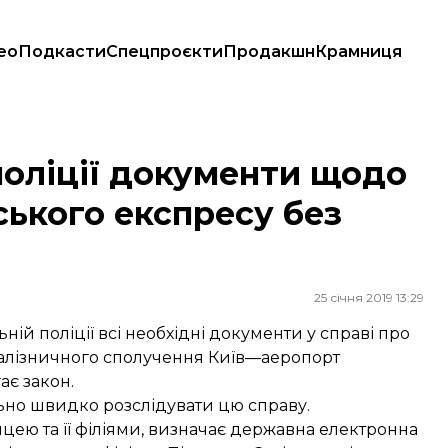
ео
Подкасти
Спецпроєкти
Продакшн
Крамниця
льського експресу без рішення суду
поліції документи щодо
ського експресу без
25 січня 2019 13:29
ій поліції всі необхідні документи у справі про
залізничного сполучення Київ—аеропорт
ає закон.
ьно швидко розслідувати цю справу.
цею та її філіями, визначає державна електронна