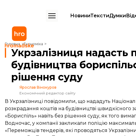
Новини
Тексти
Думки
Від
Укрзалізниця надасть поліції документи щодо будівництва бориспі
Головна
Економіка
Укрзалізниця надасть 
будівництва бориспіль
рішення суду
Ярослав Вінокуров
Економічний редактор сайту
В Укрзалізниці повідомили, що нададуть Національн
розкрадання коштів на будівництві швидкісного 
«Бориспіль» навіть без рішення суду, як того вимаг
Водночас, у компанії закликали поліцію максимал
«Переможців тендерів, які проводяться Укрзалізни