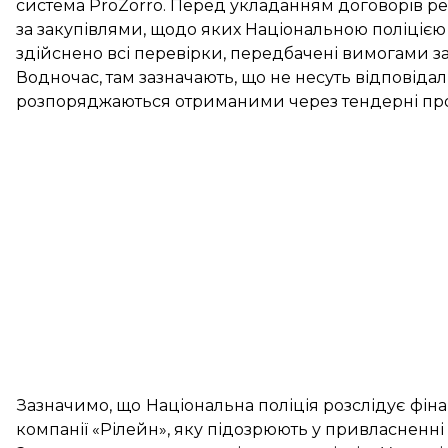
система ProZorro. Перед укладанням договорів ре
за закупівлями, щодо яких Національною поліціє
здійснено всі перевірки, передбачені вимогами за
Водночас, там зазначають, що не несуть відповідаль
розпоряджаються отриманими через тендерні пр
Зазначимо, що Національна поліція розслідує фінан
компанії «Рілейн», яку підозрюють у
привласненні 