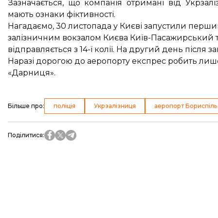
Зазначається, що компанія отримані від Укрзал
мають ознаки фіктивності.
Нагадаємо, 30 листопада у Києві
запустили перши
залізничним вокзалом Києва Київ-Пасажирський т
відправляється з 14-ї колії. На другий день після з
Наразі дорогою до аеропорту експрес робить лиш
«Дарниця».
Більше про
:
поліція
Укрзалізниця
аеропорт Бориспіль
Поділитися
: