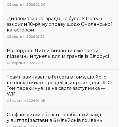
05 серпня 2026 22:00
Дипломатичної зради не було. У Польщі
закрили 10-річну справу щодо Смоленської
катастрофи
05 серпня 2026 23:22
На кордоні Литви виявили вже третій
підземний тунель для мігрантів із Білорусі
05 серпня 2026 22:55
Трамп звинуватив Гегсета в тому, що його
не повідомили про дефіцит ракет для ППО.
Той перекинув це на свого заступника —
WP
06 серпня 2026 10:05
Стефанішиній обрали запобіжний захід
у вигляді застави в 6 мільйонів гривень
06 серпня 2026 09:43