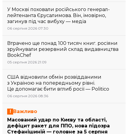
У Москві поховали російського генерал-
лейтенанта Єрусалимова. Він, імовірно,
загинув під час вибуху — медіа
06 серпня 2026 07:30
Втрачено ще понад 100 тисяч книг. росіяни
зруйнували резервний склад видавництва
BookChef
05 серпня 2026 21:09
США відновили обмін розвідданими
з Україною на попередньому рівні.
Це допомагає бити вглиб росії — Politico
06 серпня 2026 08:36
Важливо
Масований удар по Києву та області,
дефіцит ракет для ППО, нова підозра
Стефанішиній — головне за 5 серпня