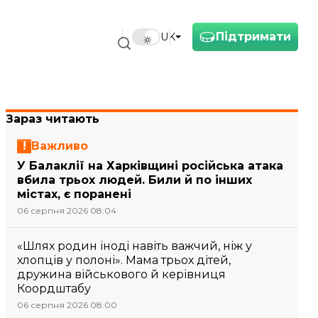
Підтримати
UK
Зараз читають
Важливо
У Балаклії на Харківщині російська атака
вбила трьох людей. Били й по інших
містах, є поранені
06 серпня 2026 08:04
«Шлях родин іноді навіть важчий, ніж у
хлопців у полоні». Мама трьох дітей,
дружина військового й керівниця
Коордштабу
06 серпня 2026 08:00