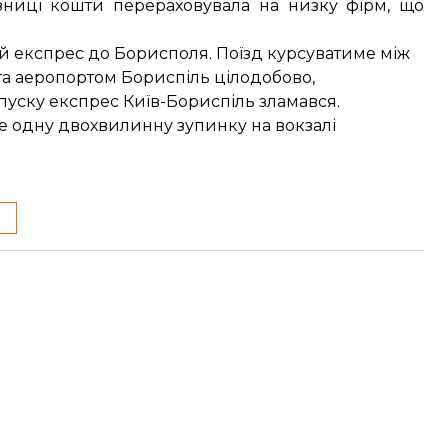
ізниці кошти перераховувала на низку фірм, що
й експрес до Борисполя
. Поїзд
курсуватиме
між
а аеропортом Бориспіль цілодобово,
апуску
експрес Київ-Бориспіль зламався
.
е одну двохвилинну зупинку на вокзалі