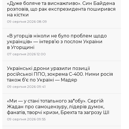
«Дуже боляче та виснажливо». Син Байдена
розповів, що рак експрезидента поширився
на кістки
09 серпня 2026 08:09
«В угорців ніколи не було проблем щодо
українців» — інтерв’ю з послом України
в Угорщині
07 серпня 2026 12:00
Українські дрони уразили позиції
російської ППО, зокрема С-400. Ними росія
також б'є по Україні — Мадяр
09 серпня 2026 09:41
«Ми — у стані тотального за*обу». Сергій
Жадан про самоцензуру, лідерів думок,
фанатів, творчі кризи, Брехта та загрозу ШІ
09 серпня 2026 09:55