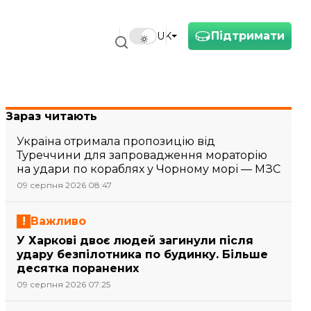
Підтримати
UK
Зараз читають
Україна отримала пропозицію від
Туреччини для запровадження мораторію
на удари по кораблях у Чорному морі — МЗС
09 серпня 2026 08:47
Важливо
У Харкові двоє людей загинули після
удару безпілотника по будинку. Більше
десятка поранених
09 серпня 2026 07:25