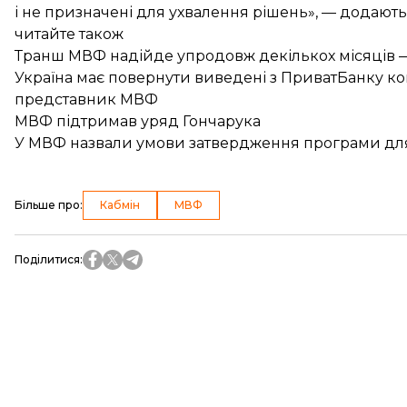
і не призначені для ухвалення рішень», — додають
читайте також
Транш МВФ надійде упродовж декількох місяців 
Україна має повернути виведені з ПриватБанку ко
представник МВФ
МВФ підтримав уряд Гончарука
У МВФ назвали умови затвердження програми дл
Більше про
:
Кабмін
МВФ
Поділитися
: