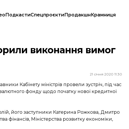
ео
Подкасти
Спецпроєкти
Продакшн
Крамниця
орили виконання вимог
21 січня 2020 11:30
ники Кабінету міністрів провели зустріч, під час
валютного фонду щодо початку нової кредитної
молій, його заступники Катерина Рожкова, Дмитро
тва фінансів, Міністерства розвитку економіки,