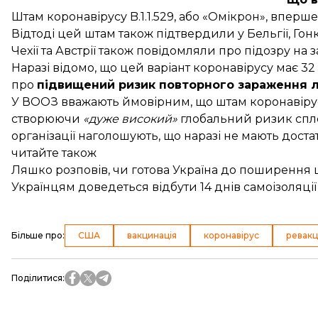
Штам коронавірусу B.1.1.529, або «Омікрон», вперше
Відтоді цей штам також підтвердили у Бельгії, Гонкон
Чехії та
Австрії
також повідомляли про підозру на 
Наразі відомо, що цей варіант коронавірусу має 32
про
підвищений ризик повторного зараження 
У ВООЗ
вважають
ймовірним, що штам коронавіру
створюючи
«дуже високий»
глобальний ризик спле
організації
наголошують
, що наразі не мають доста
читайте також
Ляшко розповів, чи готова Україна до поширення
Українцям доведеться відбути 14 днів самоізоляці
Більше про
:
США
вакцинація
коронавірус
ревакц
Поділитися
: