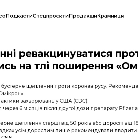
ео
Подкасти
Спецпроєкти
Продакшн
Крамниця
ндації з'явились на тлі поширення «Омікрону»
инні ревакцинуватися про
лись на тлі поширення «О
и бустерне щеплення проти коронавірусу. Рекоменда
Омікрон».
лактики захворювань у США (CDC).
через 6 місяців після другої дози препарату Pfizer 
рне щеплення старші від 50 років або дорослі від 1
падках усім дорослим лише рекомендували вводити 
CNN.