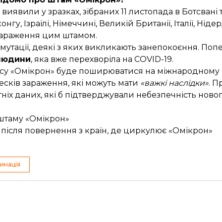
 виявили у зразках, зібраних 11 листопада в Ботсвані 
гу, Ізраїлі, Німеччині, Великій Британії, Італії, Ніде
зараження цим штамом.
 мутації, деякі з яких викликають занепокоєння. Попе
людини
, яка вже перехворіла на COVID-19.
су «Омікрон» буде поширюватися на міжнародному р
сків зараження, які можуть мати
«важкі наслідки»
. П
тніх даних, які б підтверджували небезпечність ново
 штаму «Омікрон»
ї після повернення з країн, де циркулює «Омікрон»
инація