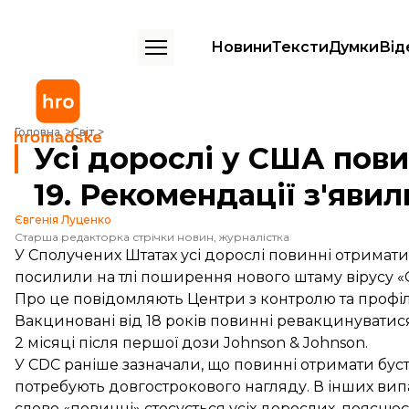
Новини
Тексти
Думки
Від
Усі дорослі у США повинні ревакцинуватися проти COVID-19. Рекоме
Головна
Світ
Усі дорослі у США пов
19. Рекомендації з'яви
Євгенія Луценко
Старша редакторка стрічки новин, журналістка
У Сполучених Штатах усі дорослі повинні отримат
посилили на тлі поширення нового штаму вірусу «
Про це
повідомляють
Центри з контролю та профі
Вакциновані від 18 років повинні ревакцинуватися 
2 місяці після першої дози Johnson & Johnson.
У CDC раніше зазначали, що повинні отримати бусте
потребують довгострокового нагляду. В інших ви
слово «повинні» стосується усіх дорослих,
пояснює