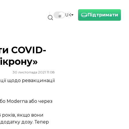
Підтримати
UK
ти COVID-
мікрону»
30 листопада 2021 11:08
ції щодо ревакцинації
або Moderna або через
8 років, якщо вони
додатку дозу. Тепер