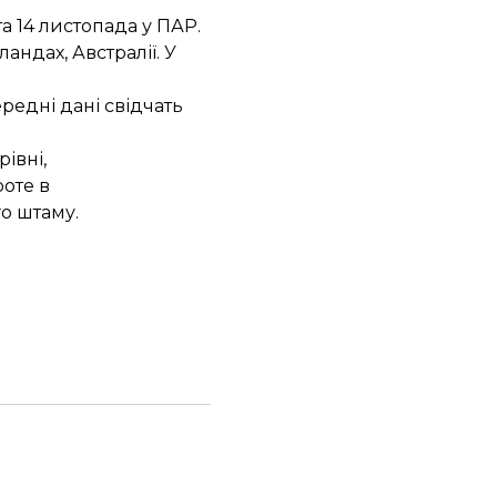
та 14 листопада у ПАР.
рландах,
Австралії
. У
редні дані свідчать
івні,
роте в
го штаму.