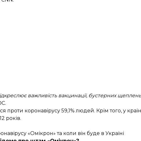
дкреслює важливість вакцинації, бустерних щеплень
DC.
я проти коронавірусу 59,1% людей. Крім того, у краї
2 років.
навірусу «Омікрон» та коли він буде в Україні
ідомо про штам «Омікрон»?