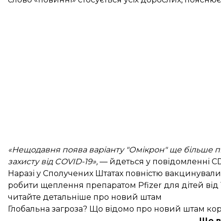
«Нещодавня поява варіанту "Омікрон" ще більше пі
захисту від COVID-19»,
— йдеться у повідомленні C
Наразі у Сполучених Штатах повністю вакцинувалис
робити щеплення препаратом Pfizer для дітей від 1
читайте детальніше про новий штам
Глобальна загроза? Що відомо про новий штам коро
Що в